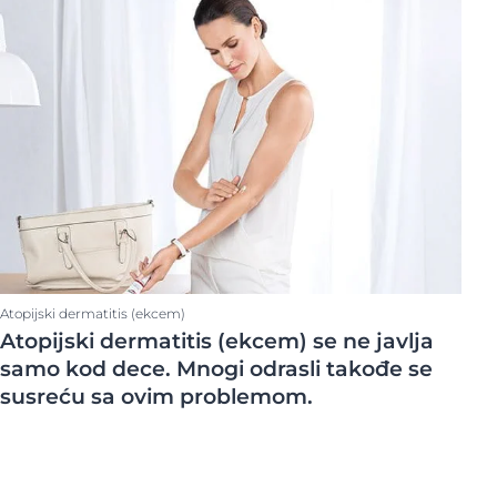
Površina tela
isije
Koža glave i kosa
tipove kože
Lice
Telo
ree
Atopijski dermatitis (ekcem)
Atopijski dermatitis (ekcem) se ne javlja
samo kod dece. Mnogi odrasli takođe se
susreću sa ovim problemom.
ts