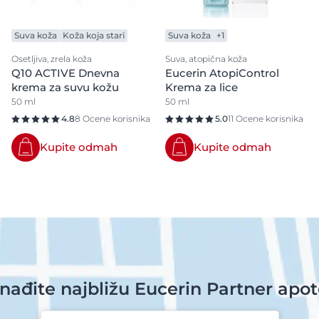
Suva koža
Koža koja stari
Suva koža
+1
Osetljiva, zrela koža
Suva, atopična koža
Q10 ACTIVE Dnevna
Eucerin AtopiControl
krema za suvu kožu
Krema za lice
50 ml
50 ml
4.8
8 Ocene korisnika
5.0
11 Ocene korisnika
Kupite odmah
Kupite odmah
nađite najbližu Eucerin Partner apo