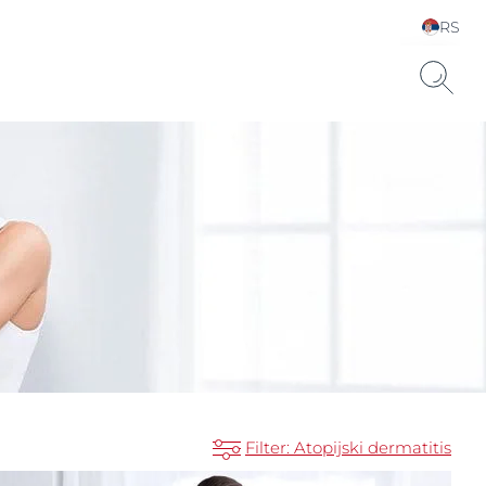
RS
Choose your Language &
Country
uronsku kiselinu.
Filter: Atopijski dermatitis