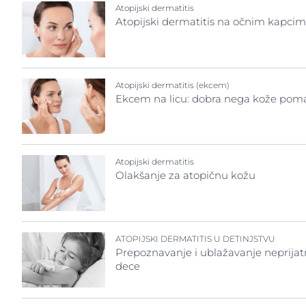
Problemi kože
Atopijski dermatitis
SPF 30
Koža sklona crvenilu
Hiperpigment
Atopijski dermatitis na očnim kapci
Otkr
Atopijski dermatitis
Problemi kože glave i kose
Veoma osetlji
Ispucala i iritirana koža
Osetljiva koža
Iritirana koža
Koža dijabetičara
Atopijski dermatitis (ekcem)
Zaštita od sunca
Koža sklona cr
Ekcem na licu: dobra nega kože pom
Koža koja stari
Znojenje
Problemi kože
Koža sklona aknama
Osetljiva koža
Nega posle sunčanja
Zaštita od su
Nega usana
Atopijski dermatitis
Znojenje
Olakšanje za atopičnu kožu
Neujednačen ten
Osetljiva koža
ATOPIJSKI DERMATITIS U DETINJSTVU
Prepoznavanje i ublažavanje neprijat
dece