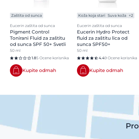
Zaštita od sunca
Koža koja stari
Suva koža
+2
Eucerin zaštita od sunca
Eucerin zaštita od sunca
Pigment Control
Eucerin Hydro Protect
Tonirani Fluid za zaštitu
fluid za zaštitu lica od
od sunca SPF 50+ Svetli
sunca SPF50+
50 ml
50 ml
1.8
5 Ocene korisnika
4.4
9 Ocene korisnika
Kupite odmah
Kupite odmah
Pro