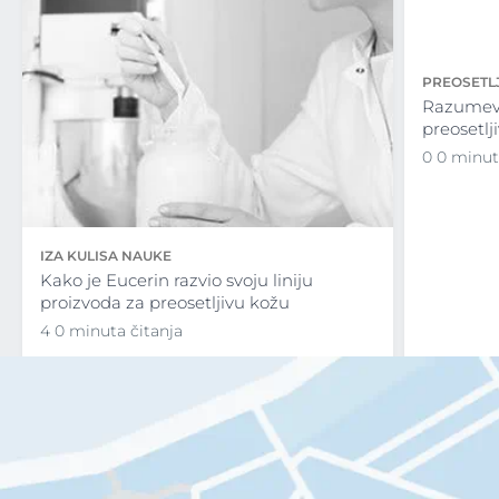
PREOSETLJ
Razumeva
preosetlj
0 0 minut
IZA KULISA NAUKE
Kako je Eucerin razvio svoju liniju
proizvoda za preosetljivu kožu
4 0 minuta čitanja