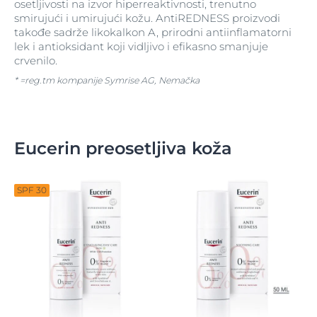
osetljivosti na izvor hiperreaktivnosti, trenutno
smirujući i umirujući kožu. AntiREDNESS proizvodi
takođe sadrže l
ikokalkon A
, prirodni antiinflamatorni
lek i antioksidant koji vidljivo i efikasno smanjuje
crvenilo.
* =reg.tm kompanije Symrise AG, Nemačka
Eucerin preosetljiva koža
SPF 30