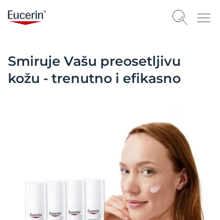
Smiruje Vašu preosetljivu
kožu - trenutno i efikasno