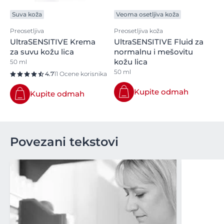
Suva koža
Veoma osetljiva koža
Preosetljiva
Preosetljiva koža
UltraSENSITIVE Krema
UltraSENSITIVE Fluid za
za suvu kožu lica
normalnu i mešovitu
kožu lica
50 ml
50 ml
4.7
11 Ocene korisnika
Kupite odmah
Kupite odmah
Povezani tekstovi