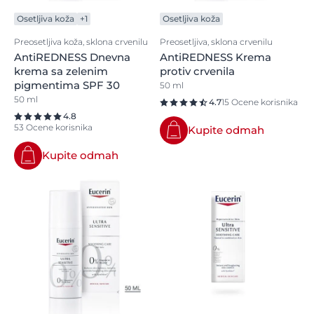
Osetljiva koža
+1
Osetljiva koža
Preosetljiva koža, sklona crvenilu
Preosetljiva, sklona crvenilu
AntiREDNESS Dnevna
AntiREDNESS Krema
krema sa zelenim
protiv crvenila
pigmentima SPF 30
50 ml
50 ml
4.7
15 Ocene korisnika
4.8
53 Ocene korisnika
Kupite odmah
Kupite odmah