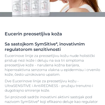
Eucerin preosetljiva koža
Sa sastojkom SymSitive*, inovativnim
regulatorom senzitivnosti
Eucerinove linije za preosetljivu kožu nude holistički
pristup nezi kože i deluju na sva tri simptoma
preosetljive kože - narušena kožna barijera,
hiperreaktivna senzorna vlakna u epidermisu i crvenilo
kože, često uzrokovano upalom.
Dve Eucerinove linije za preosetljivu kožu -
UltraSENSITIVE i AntiREDNESS - pružaju trenutno i
dugotrajno smirenje kože.
Svi proizvodi sadrže inovativni aktivni sastojak pod
nazivom SymSitive* koji efikasno deluje kao regulator