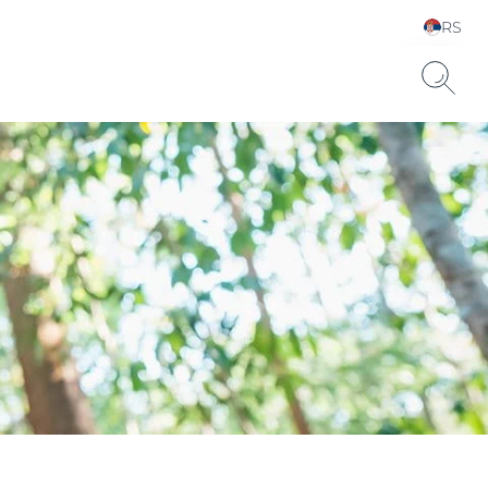
RS
Choose your Language &
Country
uronsku kiselinu.