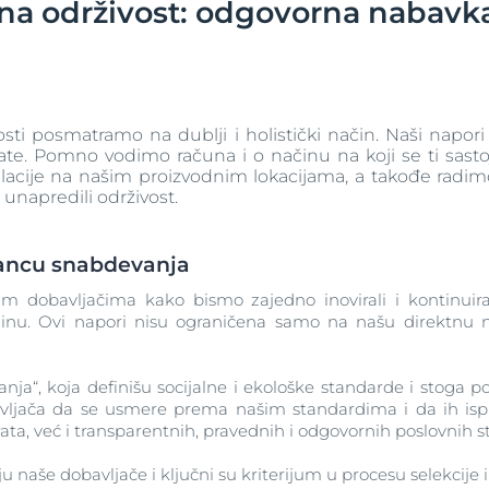
na održivost: odgovorna nabavka
Veoma osetljiva koža
Koža koja stari
acija
ijte Anti-Pigment
Program društvene m
pH5
Fine linije i bore
va koža
Eucerin Hyaluron-Filler Dnevna krema SPF30 za sve 
Q10 Active
50 ml
Saznajte više
Saznajte više
UreaRepair
i posmatramo na dublji i holistički način. Naši napori p
4.9
30 Ocene korisnika
venilu
te. Pomno vodimo računa i o načinu na koji se ti sastojc
Zaštita od sunca
 glave i kose
cije na našim proizvodnim lokacijama, a takođe radim
Kupite odmah
unapredili održivost.
Suva koža
nca
lancu snabdevanja
Za suvu i grubu kožu tela
Eucerin UreaRepair Plus Parfimisani Losion sa 5% u
m dobavljačima kako bismo zajedno inovirali i kontinuira
inu. Ovi napori nisu ograničena samo na našu direktnu na
250 ml
5.0
5 Ocene korisnika
ja“, koja definišu socijalne i ekološke standarde i stoga p
Kupite odmah
vljača da se usmere prema našim standardima i da ih is
ata, već i transparentnih, pravednih i odgovornih poslovnih 
 naše dobavljače i ključni su kriterijum u procesu selekcije i
View All Produc