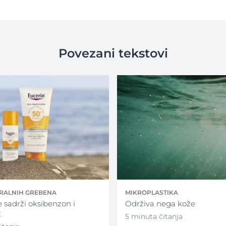
Povezani tekstovi
MIKROPLASTIKA
ORALNIH GREBENA
Održiva nega kože
 sadrži oksibenzon i
t
5 minuta čitanja