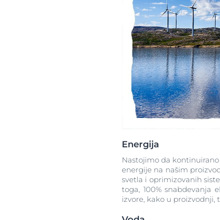
Energija
Nastojimo da kontinuirano 
energije na našim proizvo
svetla i oprimizovanih si
toga, 100% snabdevanja e
izvore, kako u proizvodnji,
Voda