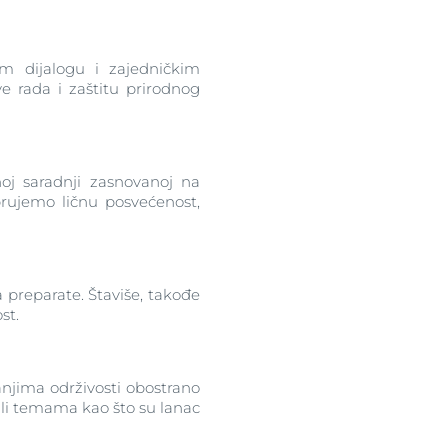
m dijalogu i zajedničkim
ve rada i zaštitu prirodnog
oj saradnji zasnovanoj na
rujemo ličnu posvećenost,
a preparate. Štaviše, takođe
st.
njima održivosti obostrano
li temama kao što su lanac