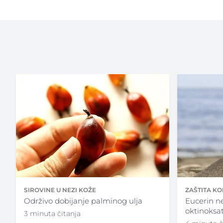
SIROVINE U NEZI KOŽE
ZAŠTITA K
Održivo dobijanje palminog ulja
Eucerin ne
oktinoksa
3 minuta čitanja