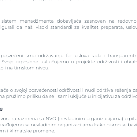
ki sistem menadžmenta dobavljača zasnovan na redovno
urali da naši visoki standardi za kvalitet preparata, uslo
posvećeni smo održavanju fer uslova rada i transparentn
voje zaposlene uključujemo u projekte održivosti i ohrab
o i na timskom nivou.
ače o svojoj posvećenosti održivosti i nudi održiva rešenja z
pružimo priliku da se i sami uključe u inicijativu za održivo
e
otvorena razmena sa NVO (nevladinim organizacijama) o pita
 sarađujemo sa nevladinim organizacijama kako bismo se bavi
jem
i klimatske promene.