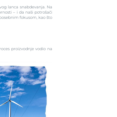
ivog lanca snabdevanja. Na
nosti – i da naši potrošači
a posebnim fokusom, kao što
proces proizvodnje vodio na