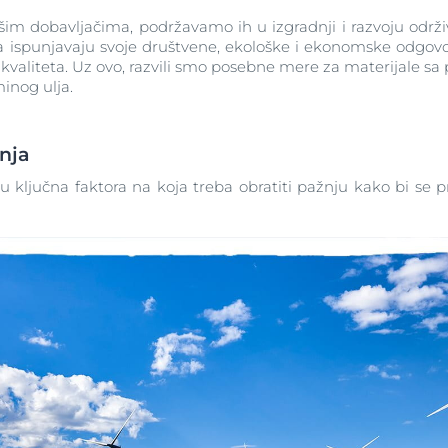
ašim dobavljačima, podržavamo ih u izgradnji i razvoju održ
 ispunjavaju svoje društvene, ekološke i ekonomske odgovor
 kvaliteta. Uz ovo, razvili smo posebne mere za materijale s
minog ulja.
nja
 su ključna faktora na koja treba obratiti pažnju kako bi se 