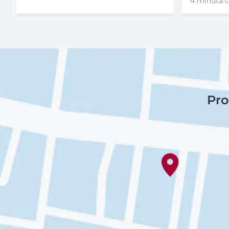
4 minuta č
Pro