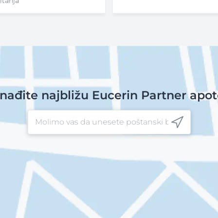
itanja
nađite najbližu Eucerin Partner apo