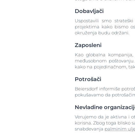
Dobavljači
Uspostavili smo strateš
projektima kako bismo osig
okruženja budu održani.
Zaposleni
Kao globalna kompanija, 
međusobnom poštovanju. S
kako na pojedinačnom, tak
Potrošači
Beiersdorf informiše potroš
pokušavamo da potrošačima 
Nevladine organizacij
Verujemo da je aktivna i 
korisna. Zbog toga blisko
snabdevanja
palminim ul