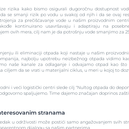
ize rizika kako bismo osigurali dugoročnu dostupnost vod
e da se smanji rizik po vodu u svakoj od njih i da se ovaj resu
strojenja za prečišćavanje vode u našim proizvodnim cent
kođe kontinuirano usavršavaju i adaptiraju na poseb
jem ovih mera, cilj nam je da potrošnju vode smanjimo za 2
nju ili eliminaciji otpada koji nastaje u našim proizvodn
ompanija, najbolju upotrebu neizbežnog otpada vidimo kao
emo naše kanale za odlaganje i odvajamo otpad kao što su 
a ciljem da se vrati u materijalni ciklus, u meri u kojoj to do
dni i veći logistički centri slede cilj "Nultog otpada do depon
k odgovorno spaljujemo. Time dajemo značajan doprinos zaštit
interesovanim stranama
edak u održivosti može postići samo angažovanjem svih st
nsparentnom dijalogu sa našim partnerima.