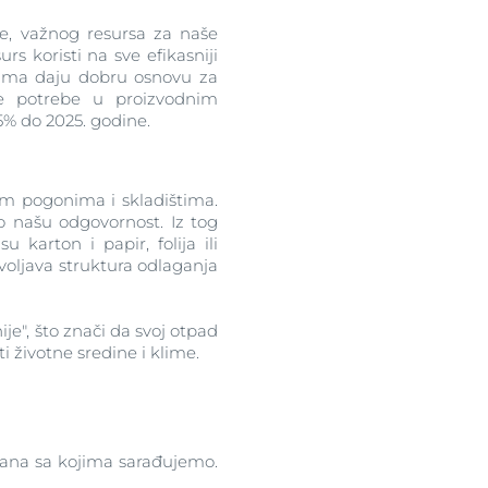
e, važnog resursa za naše
rs koristi na sve efikasniji
rima daju dobru osnovu za
ne potrebe u proizvodnim
5% do 2025. godine.
im pogonima i skladištima.
 našu odgovornost. Iz tog
karton i papir, folija ili
zvoljava struktura odlaganja
ije", što znači da svoj otpad
i životne sredine i klime.
rana sa kojima sarađujemo.