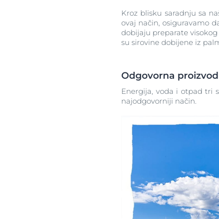
Kroz blisku saradnju sa n
ovaj način, osiguravamo da
dobijaju preparate visokog
su sirovine dobijene iz pal
Odgovorna proizvod
Energija, voda i otpad tri
najodgovorniji način.