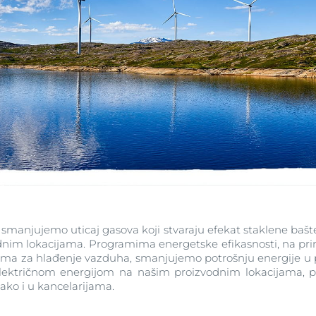
smanjujemo uticaj gasova koji stvaraju efekat staklene bašte
dnim lokacijama. Programima energetske efikasnosti, na pr
stema za hlađenje vazduha, smanjujemo potrošnju energije u 
lektričnom energijom na našim proizvodnim lokacijama, pr
 tako i u kancelarijama.