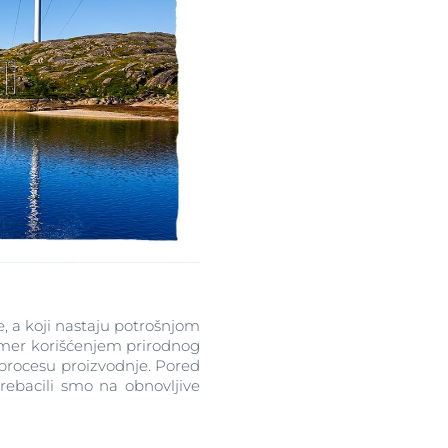
, a koji nastaju potrošnjom
imer korišćenjem prirodnog
procesu proizvodnje. Pored
ebacili smo na obnovljive