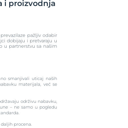
 i proizvodnja
isije
tipove kože
revazilaze pažljiv odabir
i dobijaju i pretvaraju u
o u partnerstvu sa našim
ree
no smanjivali uticaj naših
bavku materijala, već se
održavaju održivu nabavku,
pune – ne samo u pogledu
standarda.
 daljih procena.
ts