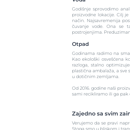
Godišnje sprovodimo anal
proizvodne lokacije. Cilj j
način. Najsavremenija po
čuvanje vode. Ona se ta
postrojenjima. Preduziman
Otpad
Godinama radimo na smanje
Kao ekološki osvešćena k
razloga, stalno optimizuj
plastična ambalaža, a sve s
u dotičnim zemljama.
Od 2016. godine naši proizvo
sami recikliramo ili ga pa
Zajedno sa svim za
Verujemo da se pravi napr
Stoga smo u bliskom i tra