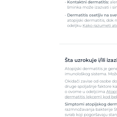
Kontaktni dermatitis:
ale
šminka može izazvati i si
Dermatitis osetljiv na sve
atopijski dermatitis, dok
odeljku
Kako razumeti ato
Šta uzrokuje i/ili iza
Atopijski dermatitis je g
imunološkog sistema. Može
Okidači zavise od osobe do 
druge spoljašnje faktore ka
o ovome u odeljcima
Atopi
dermatitis (ekcem) kod be
Simptomi atopijskog dermat
razmnožavanja bakterije Sta
svrab koji pogoršavaju stan