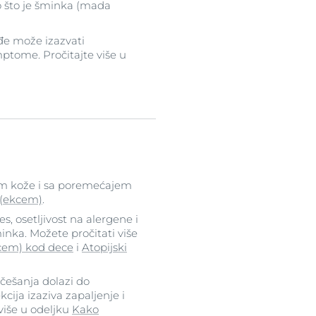
ao što je šminka (mada
đe može izazvati
mptome. Pročitajte više u
om kože i sa poremećajem
 (ekcem)
.
, osetljivost na alergene i
inka. Možete pročitati više
kcem) kod dece
i
Atopijski
 češanja dolazi do
cija izaziva zapaljenje i
 više u odeljku
Kako