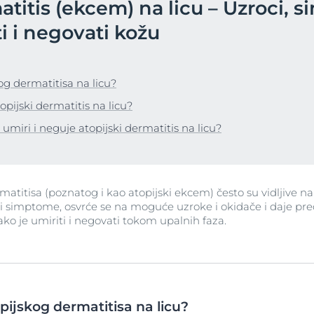
atitis (ekcem) na licu – Uzroci, 
Veoma osetljiva koža
Koža koja stari
acija
ijte Anti-Pigment
Program društvene m
ti i negovati kožu
pH5
Fine linije i bore
va koža
Eucerin Hyaluron-Filler Dnevna krema SPF30 za sve 
Q10 Active
50 ml
Saznajte više
Saznajte više
UreaRepair
og dermatitisa na licu?
4.9
30 Ocene korisnika
venilu
Zaštita od sunca
topijski dermatitis na licu?
 glave i kose
Kupite odmah
e umiri i neguje atopijski dermatitis na licu?
Suva koža
nca
Za suvu i grubu kožu tela
Eucerin UreaRepair Plus Parfimisani Losion sa 5% u
atitisa (poznatog i kao atopijski ekcem) često su vidljive na 
i simptome, osvrće se na moguće uzroke i okidače i daje p
250 ml
ko je umiriti i negovati tokom upalnih faza.
5.0
5 Ocene korisnika
Kupite odmah
View All Produc
pijskog dermatitisa na licu?