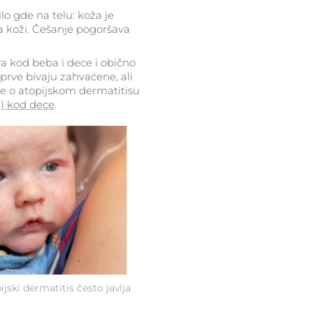
o gde na telu: koža je
 na koži. Češanje pogoršava
ava kod beba i dece i obično
 prve bivaju zahvaćene, ali
iše o atopijskom dermatitisu
m) kod dece
.
jski dermatitis često javlja