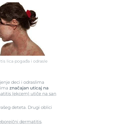
tis lica pogađa i odrasle
ljenje deci i odraslima
a ima
značajan uticaj na
atitis (ekcem) utiče na san
 vašeg deteta. Drugi oblici
eboreični dermatitis
.