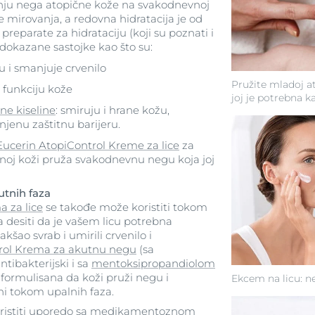
tanju nega atopične kože na svakodnevnoj
e mirovanja, a redovna hidratacija je od
preparate za hidrataciju (koji su poznati i
 dokazane sastojke kao što su:
u i smanjuje crvenilo
Pružite mladoj at
u funkciju kože
joj je potrebna k
e kiseline
: smiruju i hrane kožu,
njenu zaštitnu barijeru.
Eucerin AtopiControl Kreme za lice
za
noj koži pruža svakodnevnu negu koja joj
tnih faza
 za lice
se takođe može koristiti tokom
a desiti da je vašem licu potrebna
kšao svrab i umirili crvenilo i
rol Krema za akutnu negu
(sa
ntibakterijski i sa
mentoksipropandiolom
 formulisana da koži pruži negu i
Ekcem na licu: n
bni tokom upalnih faza.
ristiti uporedo sa medikamentoznom