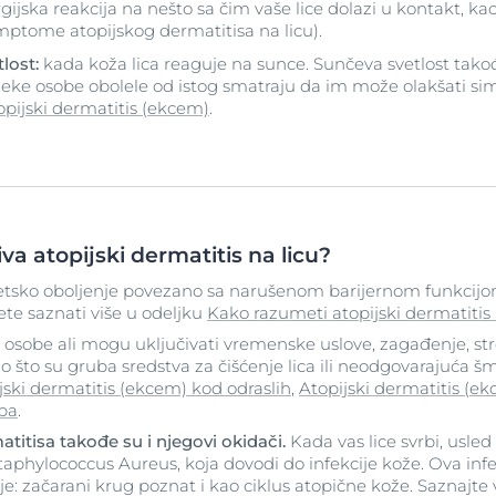
rgijska reakcija na nešto sa čim vaše lice dolazi u kontakt, k
mptome atopijskog dermatitisa na licu).
tlost:
kada koža lica reaguje na sunce. Sunčeva svetlost tako
 neke osobe obolele od istog smatraju da im može olakšati si
pijski dermatitis (ekcem)
.
ziva atopijski dermatitis na licu?
enetsko oboljenje povezano sa narušenom barijernom funkcij
te saznati više u odeljku
Kako razumeti atopijski dermatitis
osobe ali mogu uključivati vremenske uslove, zagađenje, stres
o što su gruba sredstva za čišćenje lica ili neodgovarajuća šm
jski dermatitis (ekcem) kod odraslih
,
Atopijski dermatitis (e
ba
.
itisa takođe su i njegovi okidači.
Kada vas lice svrbi, usled
phylococcus Aureus, koja dovodi do infekcije kože. Ova infek
je: začarani krug poznat i kao ciklus atopične kože. Saznajte