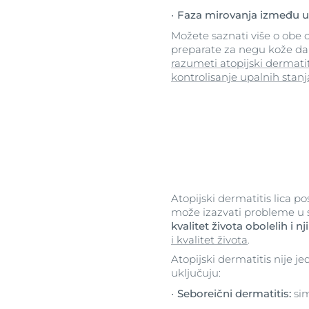
Faza mirovanja između u
Možete saznati više o obe o
preparate za negu kože da 
razumeti atopijski dermati
kontrolisanje upalnih stanj
Atopijski dermatitis lica pos
može izazvati probleme u 
kvalitet života obolelih i n
i kvalitet života
.
Atopijski dermatitis nije je
uključuju:
Seboreični dermatitis:
sim