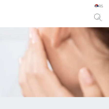
RS
Choose your Language &
Country
uronsku kiselinu.