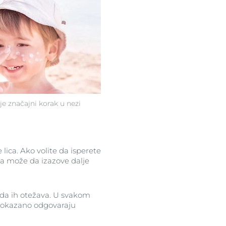
je značajni korak u nezi
 lica. Ako volite da isperete
oda može da izazove dalje
da ih otežava. U svakom
i dokazano odgovaraju