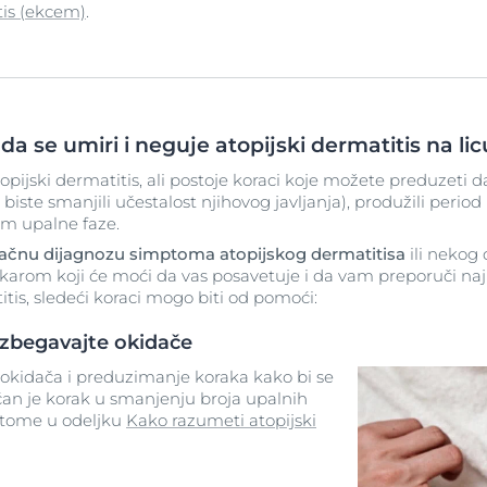
tis (ekcem)
.
n da se umiri i neguje atopijski dermatitis na li
opijski dermatitis, ali postoje koraci koje možete preduzeti d
a biste smanjili učestalost njihovog javljanja), produžili perio
om upalne faze.
tačnu dijagnozu simptoma atopijskog dermatitisa
ili nekog
lekarom koji će moći da vas posavetuje i da vam preporuči naj
tis, sledeći koraci mogo biti od pomoći:
 izbegavajte okidače
h okidača i preduzimanje koraka kako bi se
ljučan je korak u smanjenju broja upalnih
o tome u odeljku
Kako razumeti atopijski