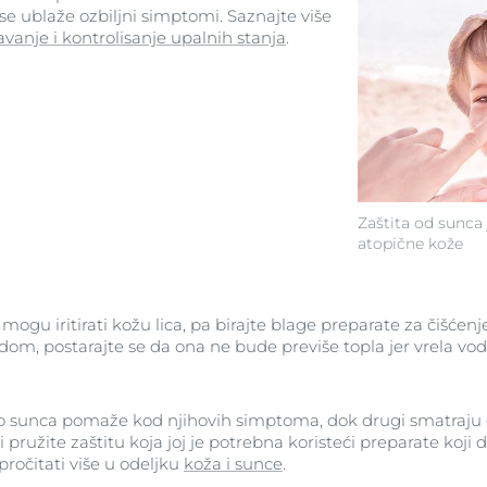
e ublaže ozbiljni simptomi. Saznajte više
vanje i kontrolisanje upalnih stanja
.
Zaštita od sunca 
atopične kože
mogu iritirati kožu lica, pa birajte blage preparate za čišćenje
odom, postarajte se da ona ne bude previše topla jer vrela v
lo sunca pomaže kod njihovih simptoma, dok drugi smatraju 
ži pružite zaštitu koja joj je potrebna koristeći preparate koj
pročitati više u odeljku
koža i sunce
.