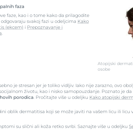
palnih faza
ve faze, kao i o tome kako da prilagodite
odgovaraju svakoj fazi u odeljcima
Kako
tis (ekcem)
i
Prepoznavanje i
a
.
Atopijski dermati
osobe
ebno je stresan jer je toliko vidljiv. Iako nije zarazno, ovo obo
socijalnom životu, kao i nisko samopouzdanje. Poznato je d
jihovih porodica
. Pročitajte više u odeljku
Kako atopijski derm
dini oblik dermatitisa koji se može javiti na vašem licu ili licu
ptomi su slični ali koža retko svrbi. Saznajte više u odeljku
S