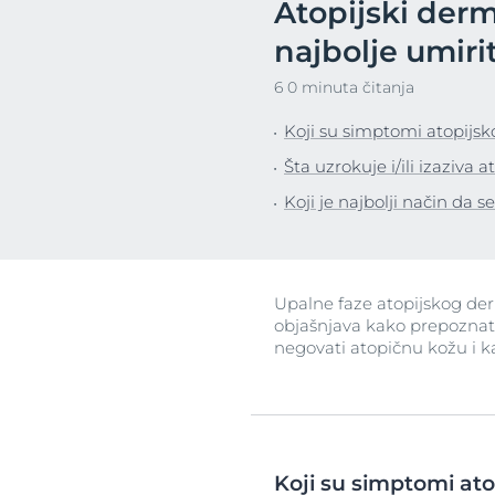
Atopijski derm
SPF 30
Koža sklona crvenilu
Hiperpigment
Otkr
najbolje umiri
Problemi kože glave i kose
Veoma osetlji
6 0 minuta čitanja
Osetljiva koža
Iritirana koža
Koji su simptomi atopijsk
Zaštita od sunca
Koža sklona cr
Šta uzrokuje i/ili izaziva a
Znojenje
Problemi kože
Koji je najbolji način da s
Osetljiva koža
Zaštita od su
Znojenje
Upalne faze atopijskog derm
objašnjava kako prepoznat
negovati atopičnu kožu i ka
Koji su simptomi ato