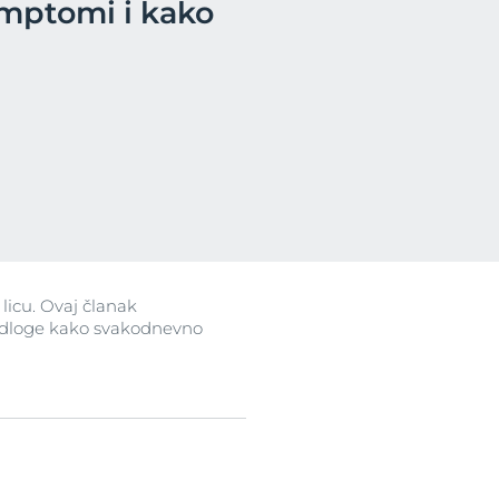
simptomi i kako
isije
tipove kože
ree
licu. Ovaj članak
redloge kako svakodnevno
ts