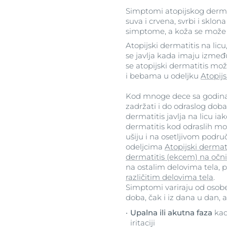
Simptomi atopijskog dermat
suva i crvena, svrbi i sklon
simptome, a koža se može oš
Atopijski dermatitis na licu
se javlja kada imaju između 
se atopijski dermatitis mož
i bebama u odeljku
Atopij
Kod mnoge dece sa godinam
zadržati i do odraslog doba
dermatitis javlja na licu ia
dermatitis kod odraslih može
ušiju i na osetljivom područ
odeljcima
Atopijski dermati
dermatitis (ekcem) na oč
na ostalim delovima tela, p
različitim delovima tela
.
Simptomi variraju od osobe
doba, čak i iz dana u dan, 
Upalna ili akutna faza
kad
iritaciji