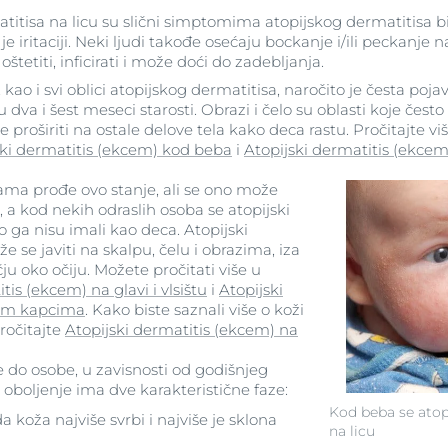
itisa na licu su slični simptomima atopijskog dermatitisa bil
a je iritaciji. Neki ljudi takođe osećaju bockanje i/ili peckanje
tetiti, inficirati i može doći do zadebljanja.
, kao i svi oblici atopijskog dermatitisa, naročito je česta poj
dva i šest meseci starosti. Obrazi i čelo su oblasti koje često
e proširiti na ostale delove tela kako deca rastu. Pročitajte v
ski dermatitis (ekcem) kod beba
i
Atopijski dermatitis (ekce
a prođe ovo stanje, ali se ono može
, a kod nekih odraslih osoba se atopijski
ko ga nisu imali kao deca. Atopijski
 se javiti na skalpu, čelu i obrazima, iza
ju oko očiju. Možete pročitati više u
tis (ekcem) na glavi i vlsištu
i
Atopijski
nim kapcima
. Kako biste saznali više o koži
ročitajte
Atopijski dermatitis (ekcem) na
 do osobe, u zavisnosti od godišnjeg
a oboljenje ima dve karakteristične faze:
Kod beba se atopi
a koža najviše svrbi i najviše je sklona
na licu