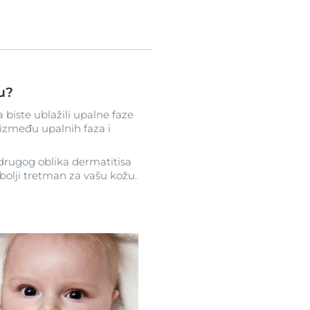
cu?
a biste ublažili upalne faze
d između upalnih faza i
 drugog oblika dermatitisa
bolji tretman za vašu kožu.