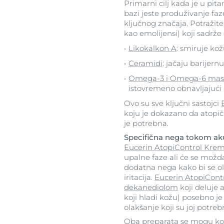
Primarni cilj kada je u pi
bazi jeste produživanje faz
ključnog značaja. Potražite 
kao emolijensi) koji sadrže
Likokalkon A
: smiruje kož
Ceramidi
: jačaju barijern
Omega-3 i Omega-6 masn
istovremeno obnavljajući 
Ovo su sve ključni sastojci
koju je dokazano da atopič
je potrebna.
Specifična nega tokom aku
Eucerin AtopiControl Krema
upalne faze ali će se možd
dodatna nega kako bi se ola
iritacija.
Eucerin AtopiCont
dekanediolom
koji deluje a
koji hladi kožu) posebno je
olakšanje koji su joj potre
Oba preparata se mogu ko