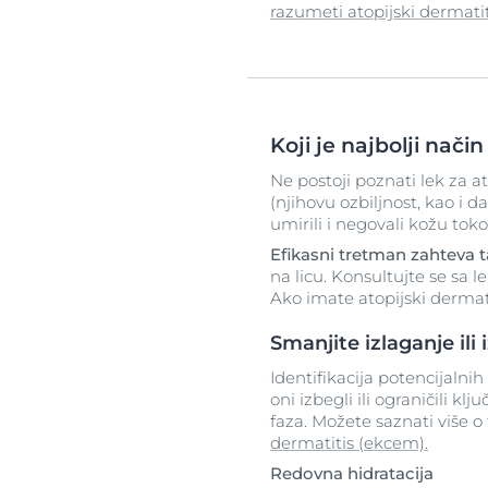
razumeti atopijski dermati
Koji je najbolji nači
Ne postoji poznati lek za at
(njihovu ozbiljnost, kao i d
umirili i negovali kožu tok
Efikasni tretman zahteva 
na licu. Konsultujte se sa 
Ako imate atopijski dermati
Smanjite izlaganje ili
Identifikacija potencijalni
oni izbegli ili ograničili k
faza. Možete saznati više 
dermatitis (ekcem).
Redovna hidratacija