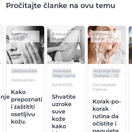
Pročitajte članke na ovu temu
0 minuta
0 minuta
0 minuta
čitanja
čitanja
čitanja
Osetljiva Koža
Suva Koža
Koža Koja Stari
Nega Usana
Osetljiva ...
+
3
Osetljiva Koža
SUVA KOŽA
Dermatološki
Tretman
Kako
nje
Shvatite
prepoznati
Korak-po-
uzroke
i zaštititi
korak
suve
osetljivu
rutina da
kože
kožu.
očistite i
kako
negujete