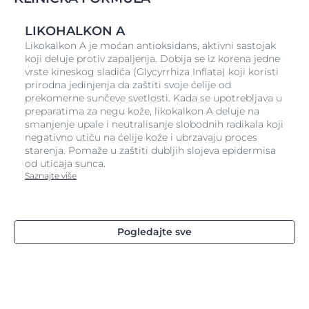
Ova formula kombinuje dva aktivna sastojka:
SymSitive
* i likokalkon A.
LIKOHALKON A
Likokalkon A je moćan antioksidans, aktivni sastojak
SymSitive
* je inovativni aktivni sastojak koji kao
koji deluje protiv zapaljenja. Dobija se iz korena jedne
regulator osetljivosti deluje direktno na uzrok
vrste kineskog sladića (Glycyrrhiza Inflata) koji koristi
pojačane reaktivnosti. On umiruje neprijatne osećaje i
prirodna jedinjenja da zaštiti svoje ćelije od
podože nivo podnošljivosti preosetljive kože.
prekomerne sunčeve svetlosti. Kada se upotrebljava u
preparatima za negu kože, likokalkon A deluje na
smanjenje upale i neutralisanje slobodnih radikala koji
Likokalkon A
je aktivni saastojak iz ekstrakta korena
negativno utiču na ćelije kože i ubrzavaju proces
sladića (
Glycyrrhiza Inflata
). On je istovremeno
starenja. Pomaže u zaštiti dubljih slojeva epidermisa
antioksidans, smanjuje crvenilo i ublažava iritaciju.
od uticaja sunca.
Važno je zaštititi kožu od intolerancije i alergijskih
Saznajte više
reakcija, pa je stoga Eucerin AntiREDNESS Krema
protiv crvenila prečišćena formulacija koja koristi samo
ograničen broj sastojaka, dok je pakovanje dizajnirano
tako da zahvaljujući sistemu dvostrukog ventila svede
Pogledajte sve
mogućnost zagađenja na minimum.