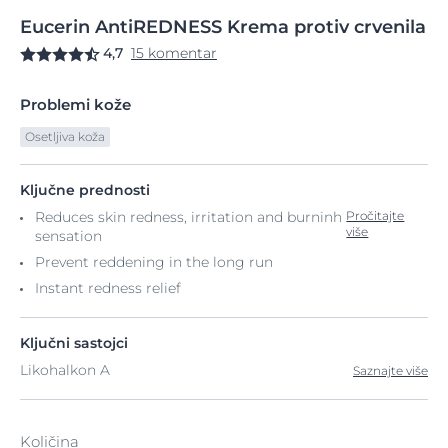
Eucerin
AntiREDNESS
Krema protiv crvenila
4,7
15 komentar
Problemi kože
Osetljiva koža
Ključne prednosti
Reduces skin redness, irritation and burninh
Pročitajte
više
sensation
Prevent reddening in the long run
Instant redness relief
Ključni sastojci
Likohalkon A
Saznajte više
Količina