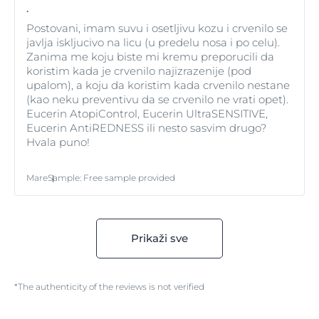
.
Postovani, imam suvu i osetljivu kozu i crvenilo se
javlja iskljucivo na licu (u predelu nosa i po celu).
Zanima me koju biste mi kremu preporucili da
koristim kada je crvenilo najizrazenije (pod
upalom), a koju da koristim kada crvenilo nestane
(kao neku preventivu da se crvenilo ne vrati opet).
Eucerin AtopiControl, Eucerin UltraSENSITIVE,
Eucerin AntiREDNESS ili nesto sasvim drugo?
Hvala puno!
Mare
Sample
:
Free sample provided
Prikaži sve
*The authenticity of the reviews is not verified