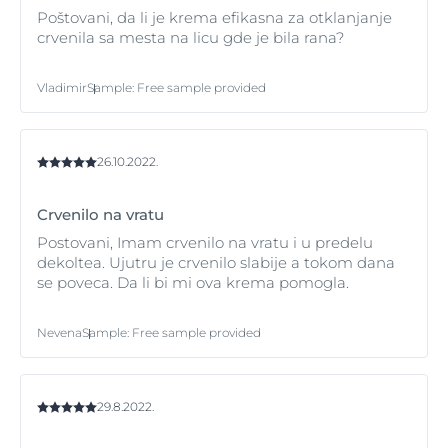
Poštovani, da li je krema efikasna za otklanjanje
crvenila sa mesta na licu gde je bila rana?
Vladimir
Sample
:
Free sample provided
26.10.2022.
Crvenilo na vratu
Postovani, Imam crvenilo na vratu i u predelu
dekoltea. Ujutru je crvenilo slabije a tokom dana
se poveca. Da li bi mi ova krema pomogla.
Nevena
Sample
:
Free sample provided
29.8.2022.