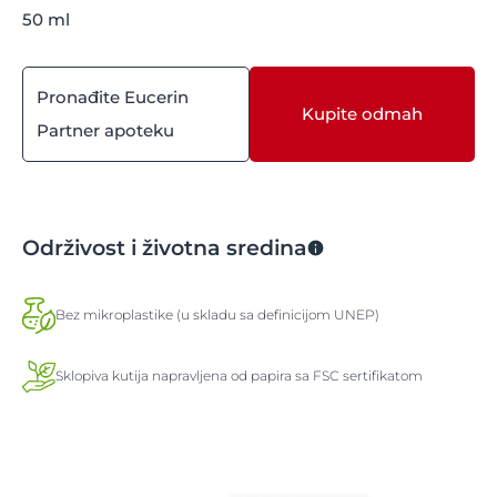
50 ml
Pronađite Eucerin
Kupite odmah
Partner apoteku
Održivost i životna sredina
Bez mikroplastike (u skladu sa definicijom UNEP)
Sklopiva kutija napravljena od papira sa FSC sertifikatom