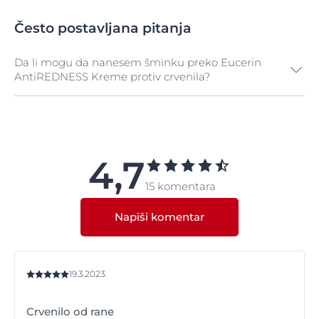
Često postavljana pitanja
Da li mogu da nanesem šminku preko Eucerin
AntiREDNESS Kreme protiv crvenila?
Da, ona je odlična podloga za nanošenje šminke, ali
proverite da li koristite hipoalergijsku šminku koja
neće pogoršati stanje Vaše kože.
4,7
15 komentara
Napiši komentar
19.3.2023.
Crvenilo od rane