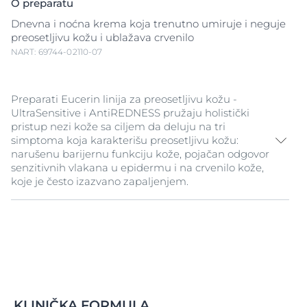
O preparatu
Dnevna i noćna krema koja trenutno umiruje i neguje
preosetljivu kožu i ublažava crvenilo
NART: 69744-02110-07
Preparati Eucerin linija za preosetljivu kožu -
UltraSensitive i AntiREDNESS pružaju holistički
pristup nezi kože sa ciljem da deluju na tri
simptoma koja karakterišu preosetljivu kožu:
narušenu barijernu funkciju kože, pojačan odgovor
senzitivnih vlakana u epidermu i na crvenilo kože,
koje je često izazvano zapaljenjem.
Eucerin AntiREDNESS Krema protiv crvenila je
posebno razvijena za crvenu - preosetljivu kožu i kožu
sklonu rozacei/kuperozi. Nanosi se dva puta dnevno
nakon čišćenja na lice, vrat i predeo dekoltea,
pružajući trenutnu i dugotrajnu zaštitu i negu kože i
efikasno otklanja crvenilo, štiteći kožu i umanjujući
iritaciju tokom vremena.
KLINIČKA FORMULA