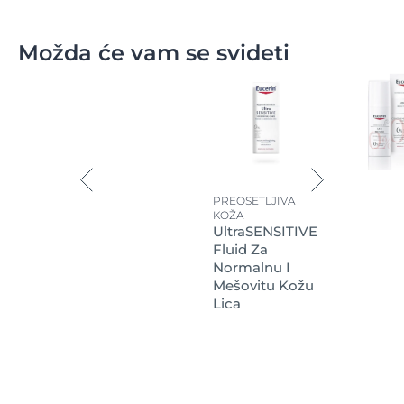
Možda će vam se svideti
PREOSETLJIVA
KOŽA
UltraSENSITIVE
Fluid Za
Normalnu I
Mešovitu Kožu
Lica