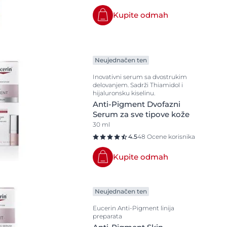
Problemi kože glave i kose
Kupite odmah
Suva koža
Veoma osetljiva koža
Zaštita od sunca
Neujednačen ten
Znojenje
Inovativni serum sa dvostrukim
delovanjem. Sadrži Thiamidol i
hijaluronsku kiselinu.
Anti-Pigment Dvofazni
Serum za sve tipove kože
30 ml
4.5
48 Ocene korisnika
Kupite odmah
Neujednačen ten
Eucerin Anti-Pigment linija
preparata