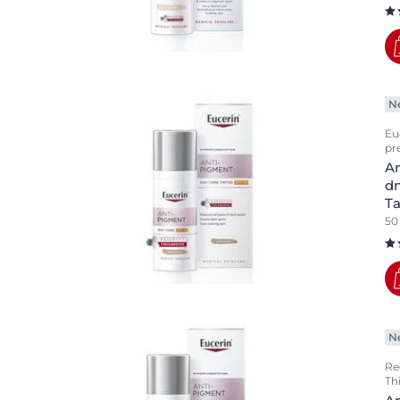
N
Eu
pr
An
d
T
50
N
Re
Th