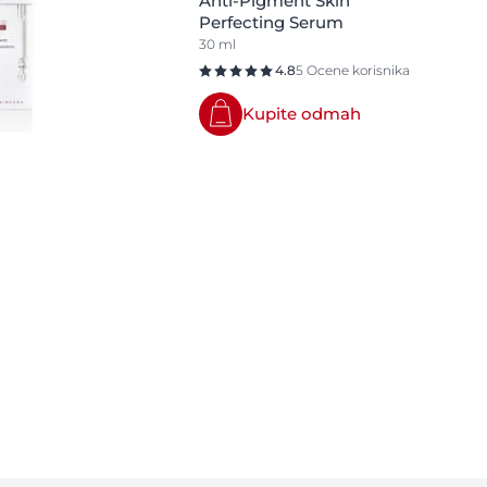
Anti-Pigment Skin
Perfecting Serum
30 ml
4.8
5 Ocene korisnika
Kupite odmah