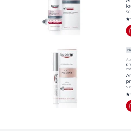
A
k
50
N
Ap
pr
za
An
pr
5 