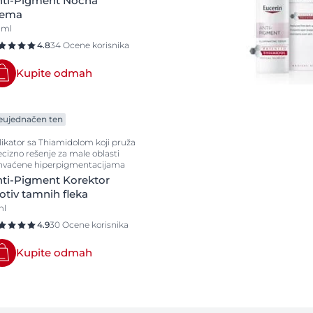
nti-Pigment Noćna
rema
 ml
4.8
34 Ocene korisnika
Kupite odmah
eujednačen ten
likator sa Thiamidolom koji pruža
ecizno rešenje za male oblasti
hvaćene hiperpigmentacijama
ti-Pigment Korektor
otiv tamnih fleka
ml
4.9
30 Ocene korisnika
Kupite odmah