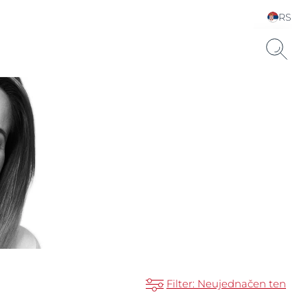
RS
Choose your Language &
Country
uronsku kiselinu.
Filter: Neujednačen ten