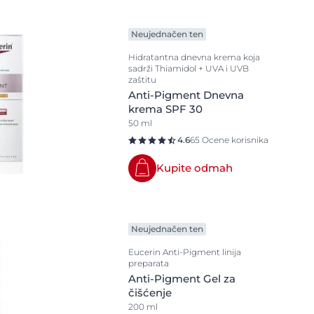
Problemi kože
isije
Neujednačen ten
Atopijski dermatitis
tipove kože
Iritirana koža
Hidratantna dnevna krema koja
sadrži Thiamidol + UVA i UVB
Ispucala koža
zaštitu
Anti-Pigment Dnevna
Ispucale usne
krema SPF 30
Kombinovana koža
50 ml
4.6
65 Ocene korisnika
Koža dijabetičara
Koža koja stari
Kupite odmah
Koža sklona aknama
ree
Koža sklona crvenilu
Neujednačen ten
Masna koža
Eucerin Anti-Pigment linija
Nega posle sunčanja
preparata
Neujednačen ten
Anti-Pigment Gel za
čišćenje
Osetljiva koža
ts
200 ml