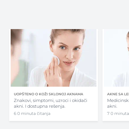
UOPŠTENO O KOŽI SKLONOJ AKNAMA
AKNE SA L
Znakovi, simptomi, uzroci i okidači
Medicinsk
akni. I dostupna rešenja.
akni.
6 0 minuta čitanja
7 0 minuta