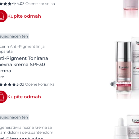
Noćne kreme
4.0
3 Ocene korisnika
Prekrivanje
Kupite odmah
Šamponi
Serumi
eujednačen ten
specijalna nega
cerin Anti-Pigment linija
Tuširanje
eparata
ti-Pigment Tonirana
Zaštita od sunca
nevna krema SPF30
zaštita od znojenja
amna
 ml
5.0
2 Ocene korisnika
Kupite odmah
eujednačen ten
generativna noćna krema sa
iamidolom i dekspantenolom