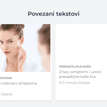
Povezani tekstovi
PREOSETLJIVA KOŽA
Znaci, simptomi i uzroci
preosetljive kože lica
EKOVIMA
6 0 minuta čitanja
i tretmani simptoma
 čitanja