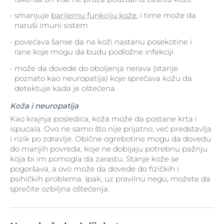
smanjuje
barijernu funkciju kože
, i time može da
naruši imuni sistem
povećava šanse da na koži nastanu posekotine i
rane koje mogu da budu podložne infekciji
može da dovede do oboljenja nerava (stanje
poznato kao neuropatija) koje sprečava kožu da
detektuje kada je oštećena
Koža i neuropatija
Kao krajnja posledica, koža može da postane krta i
ispucala. Ovo ne samo što nije prijatno, već predstavlja
i rizik po zdravlje. Obične ogrebotine mogu da dovedu
do manjih povreda, koje ne dobijaju potrebnu pažnju
koja bi im pomogla da zarastu. Stanje kože se
pogoršava, a ovo može da dovede do fizičkih i
psihičkih problema. Ipak, uz pravilnu negu, možete da
sprečite ozbiljna oštećenja.