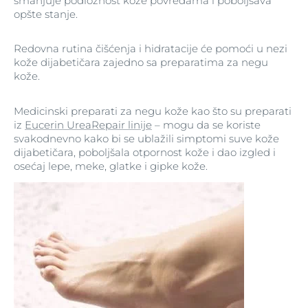
smanjuje podložnost kože povredama i poboljšava
opšte stanje.
Redovna rutina čišćenja i hidratacije će pomoći u nezi
kože dijabetičara zajedno sa preparatima za negu
kože.
Medicinski preparati za negu kože kao što su preparati
iz
Eucerin UreaRepair linije
– mogu da se koriste
svakodnevno kako bi se ublažili simptomi suve kože
dijabetičara, poboljšala otpornost kože i dao izgled i
osećaj lepe, meke, glatke i gipke kože.