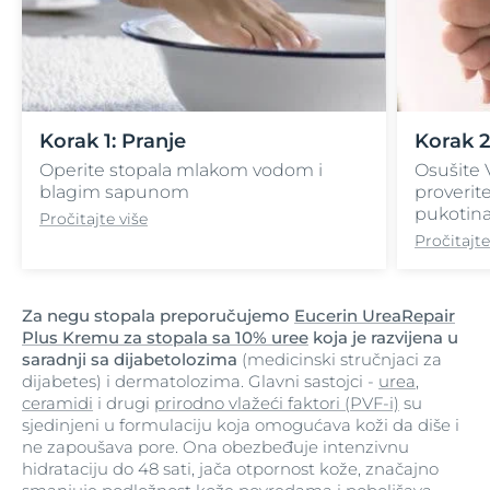
Korak 1: Pranje
Korak 2
Operite stopala mlakom vodom i
Osušite 
blagim sapunom
proverite
pukotina 
Pročitajte više
Pročitajte
Za negu stopala preporučujemo
Eucerin UreaRepair
Plus Kremu za stopala sa 10% uree
koja je razvijena u
saradnji sa dijabetolozima
(medicinski stručnjaci za
dijabetes) i dermatolozima. Glavni sastojci -
urea
,
ceramidi
i drugi
prirodno vlažeći faktori (PVF-i)
su
sjedinjeni u formulaciju koja omogućava koži da diše i
ne zapoušava pore. Ona obezbeđuje intenzivnu
hidrataciju do 48 sati, jača otpornost kože, značajno