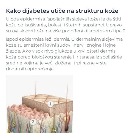
Kako dijabetes utiče na strukturu kože
Uloga
epidermisa
(spoljašnjih slojeva kože) je da štiti
kožu od isušivanja, bolesti i štetnih supstanci. Upravo
su ovi slojevi kože najviše pogođeni dijabetesom tipa 2.
Ispod epidermisa leži
dermis
. U dermalnim slojevima
kože su smešteni krvni sudovi, nervi, znojne i lojne
žlezde. Ako visok nivo glukoze u krvi ošteti dermis,
koža pored biološkog starenja i iritanasa iz spoljašnje
sredine kojima je već izložena, trpi razne vrste
dodatnih opterećenja.