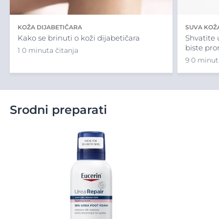
KOŽA DIJABETIČARA
SUVA KOŽ
Kako se brinuti o koži dijabetičara
Shvatite 
biste pro
1 0 minuta čitanja
9 0 minut
Srodni preparati