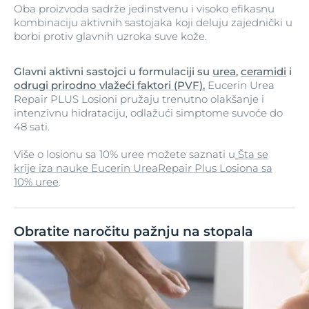
Oba proizvoda sadrže jedinstvenu i visoko efikasnu
kombinaciju aktivnih sastojaka koji deluju zajednički u
borbi protiv glavnih uzroka suve kože.
Glavni aktivni sastojci u formulaciji su
urea
,
ceramidi
i
odrugi prirodno vlažeći faktori (PVF)
.
Eucerin Urea
Repair PLUS Losioni pružaju trenutno olakšanje i
intenzivnu hidrataciju, odlažući simptome suvoće do
48 sati.
Više o losionu sa 10% uree možete saznati u
Šta se
krije iza nauke Eucerin UreaRepair Plus Losiona sa
10% uree
.
Obratite naročitu pažnju na stopala