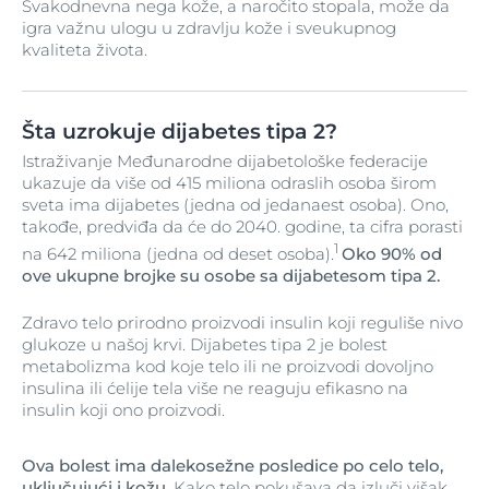
Svakodnevna nega kože, a naročito stopala, može da
igra važnu ulogu u zdravlju kože i sveukupnog
kvaliteta života.
Šta uzrokuje dijabetes tipa 2?
Istraživanje Međunarodne dijabetološke federacije
ukazuje da više od 415 miliona odraslih osoba širom
sveta ima dijabetes (jedna od jedanaest osoba). Ono,
takođe, predviđa da će do 2040. godine, ta cifra porasti
1
na 642 miliona (jedna od deset osoba).
Oko 90% od
ove ukupne brojke su osobe sa dijabetesom tipa 2.
Zdravo telo prirodno proizvodi insulin koji reguliše nivo
glukoze u našoj krvi. Dijabetes tipa 2 je bolest
metabolizma kod koje telo ili ne proizvodi dovoljno
insulina ili ćelije tela više ne reaguju efikasno na
insulin koji ono proizvodi.
Ova bolest ima dalekosežne posledice po celo telo,
uključujući i kožu
. Kako telo pokušava da izluči višak