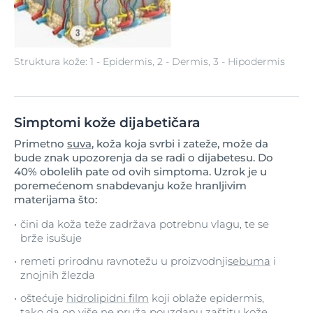
Struktura kože: 1 - Epidermis, 2 - Dermis, 3 - Hipodermis
Simptomi kože dijabetičara
Primetno
suva
, koža koja svrbi i zateže, može da
bude znak upozorenja da se radi o dijabetesu. Do
40% obolelih pate od ovih simptoma. Uzrok je u
poremećenom snabdevanju kože hranljivim
materijama što:
čini da koža teže zadržava potrebnu vlagu, te se
brže isušuje
remeti prirodnu ravnotežu u proizvodnji
sebuma
i
znojnih žlezda
oštećuje
hidrolipidni film
koji oblaže epidermis,
tako da on više ne pruža pouzdanu zaštitu kože