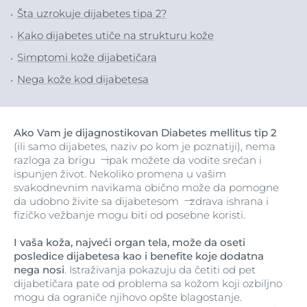
Šta uzrokuje dijabetes tipa 2?
Kako dijabetes utiče na strukturu kože
Simptomi kože dijabetičara
Nega kože kod dijabetesa
Ako Vam je dijagnostikovan Diabetes mellitus tip 2
(ili samo dijabetes, naziv po kom je poznatiji), nema
razloga za brigu ̶ ipak možete da vodite srećan i
ispunjen život. Nekoliko promena u vašim
svakodnevnim navikama obično može da pomogne
da udobno živite sa dijabetesom ̶ zdrava ishrana i
fizičko vežbanje mogu biti od posebne koristi.
I vaša koža, najveći organ tela, može da oseti
posledice dijabetesa kao i benefite koje dodatna
nega nosi
. Istraživanja pokazuju da četiti od pet
dijabetičara pate od problema sa kožom koji ozbiljno
mogu da ograniče njihovo opšte blagostanje.