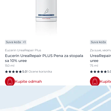
Suva koža
+1
Suva koža
Eucerin UreaRepair Plus
Za suve, veoma
Eucerin UreaRepair PLUS Pena za stopala
UreaRepair
sa 10% uree
uree
150 ml
75 ml
5.0
1 Ocene korisnika
5.
Kupite odmah
Kupi