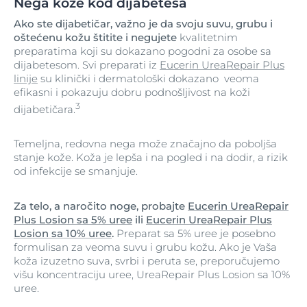
Nega kože kod dijabetesa
Ako ste dijabetičar, važno je da svoju suvu, grubu i
oštećenu kožu štitite i negujete
kvalitetnim
preparatima koji su dokazano pogodni za osobe sa
dijabetesom. Svi preparati iz
Eucerin UreaRepair Plus
linije
su klinički i dermatološki dokazano veoma
efikasni i pokazuju dobru podnošljivost na koži
3
dijabetičara.
Temeljna, redovna nega može značajno da poboljša
stanje kože. Koža je lepša i na pogled i na dodir, a rizik
od infekcije se smanjuje.
Za telo, a naročito noge, probajte
Eucerin UreaRepair
Plus Losion sa 5% uree
ili
Eucerin UreaRepair Plus
Losion sa 10% uree
.
Preparat sa 5% uree je posebno
formulisan za veoma suvu i grubu kožu. Ako je Vaša
koža izuzetno suva, svrbi i peruta se, preporučujemo
višu koncentraciju uree, UreaRepair Plus Losion sa 10%
uree.