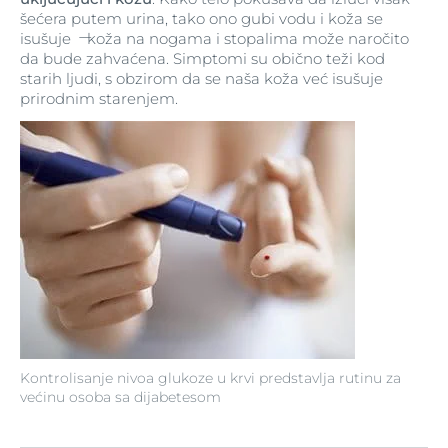
šećera putem urina, tako ono gubi vodu i koža se
isušuje ̶ koža na nogama i stopalima može naročito
da bude zahvaćena. Simptomi su obično teži kod
starih ljudi, s obzirom da se naša koža već isušuje
prirodnim starenjem.
Kontrolisanje nivoa glukoze u krvi predstavlja rutinu za
većinu osoba sa dijabetesom