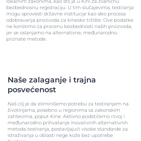
lokalnim zakonima, kao što je u Kini za zvaničnu
bezbednosnu registraciju. U tim slučajevima, testiranja
mogu sprovesti državne institucije kao deo procesa
odobravanja proizvoda za kinesko tržište. Ove podatke
ne koristimo za procenu bezbednosti naših proizvoda,
jer se oslanjamo na alternativne, međunarodno
priznate metode.
Naše zalaganje i trajna
posvećenost
Naš cilj je da eliminišemo potrebu za testiranjem na
životinjama, posebno u regionima sa zakonskim
zahtevima, poput Kine. Aktivno podstičemo rzvoj i
međunarodno prihvatanje inovativnih alternativnih
metoda testiranja, postavljajući visoke standarde za
istraživanja u oblasti nege kože bez upotrebe