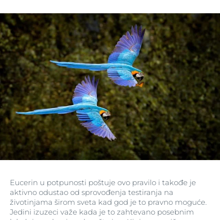
Eucerin u potpunosti poštuje ovo pravilo i takođe je
aktivno odustao od sprovođenja testiranja na
životinjama širom sveta kad god je to pravno moguće.
Jedini izuzeci važe kada je to zahtevano posebnim