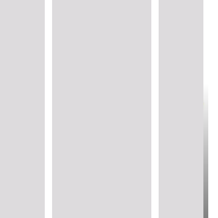
Odgovorna
nabavka i
The Ocean
proizvodnja
Formula