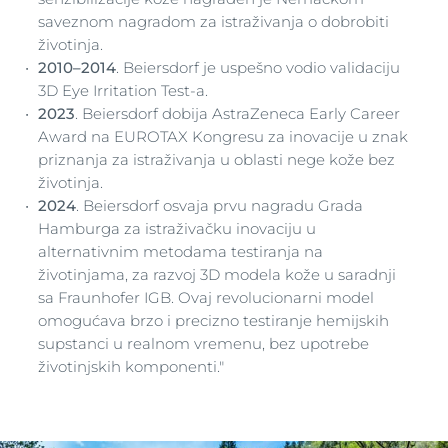
saveznom nagradom za istraživanja o dobrobiti
životinja.
2010–2014
. Beiersdorf je uspešno vodio validaciju
3D Eye Irritation Test-a.
2023
. Beiersdorf dobija AstraZeneca Early Career
Award na EUROTAX Kongresu za inovacije u znak
priznanja za istraživanja u oblasti nege kože bez
životinja.
2024
. Beiersdorf osvaja prvu nagradu Grada
Hamburga za istraživačku inovaciju u
alternativnim metodama testiranja na
životinjama, za razvoj 3D modela kože u saradnji
sa Fraunhofer IGB. Ovaj revolucionarni model
omogućava brzo i precizno testiranje hemijskih
supstanci u realnom vremenu, bez upotrebe
životinjskih komponenti."