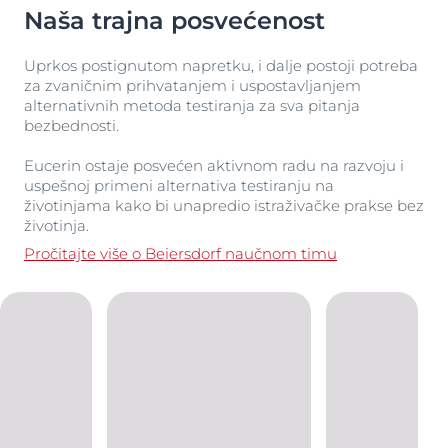
Naša trajna posvećenost
Uprkos postignutom napretku, i dalje postoji potreba
za zvaničnim prihvatanjem i uspostavljanjem
alternativnih metoda testiranja za sva pitanja
bezbednosti.
Eucerin ostaje posvećen aktivnom radu na razvoju i
uspešnoj primeni alternativa testiranju na
životinjama kako bi unapredio istraživačke prakse bez
životinja.
Pročitajte više o Beiersdorf naučnom timu
Povezani tekstovi