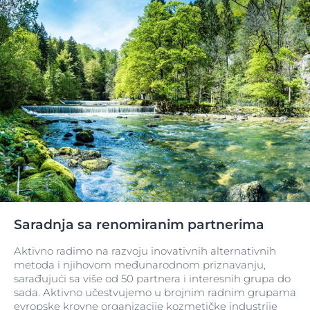
Saradnja sa renomiranim partnerima
Aktivno radimo na razvoju inovativnih alternativnih
metoda i njihovom međunarodnom priznavanju,
sarađujući sa više od 50 partnera i interesnih grupa do
sada. Aktivno učestvujemo u brojnim radnim grupama
evropske krovne organizacije kozmetičke industrije