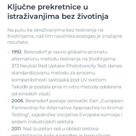
Ključne prekretnice u
istraživanjima bez životinja
Na putu ka istraživanjima bez testiranja na
životinjama, naš tim naučnika postigao je značajne
rezultate:
1992
. Beiersdorf je razvio globalno priznatu
alternativnu metodu testiranja na životinjama:
3T3 Neutral Red Uptake Phototoxicity Test, danas
standardizovanu metodu za procenu
kompatibilnosti sastojaka pod UV svetlom.
Takođe je postala prva in-vitro metoda odobrena
od kineskih vlasti.
2006
. Beiersdorf postaje osnivački član „European
Partnership for Alternative Approaches to Animal
Testing“, zajedničke inicijative Evropske komisije i
sedam industrijskih sektora.
2011
. Naš izuzetan rad u oblasti testova
senzibilizacije kože nagrađen je Nemačkom