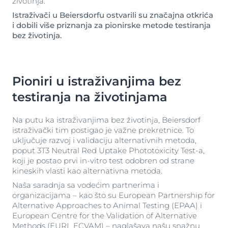
životinja.
Istraživači u Beiersdorfu ostvarili su značajna otkrića
i dobili više priznanja za pionirske metode testiranja
bez životinja.
Pioniri u istraživanjima bez
testiranja na životinjama
Na putu ka istraživanjima bez životinja, Beiersdorf
istraživački tim postigao je važne prekretnice. To
uključuje razvoj i validaciju alternativnih metoda,
poput 3T3 Neutral Red Uptake Phototoxicity Test-a,
koji je postao prvi in-vitro test odobren od strane
kineskih vlasti kao alternativna metoda.
Naša saradnja sa vodećim partnerima i
organizacijama – kao što su European Partnership for
Alternative Approaches to Animal Testing (EPAA) i
European Centre for the Validation of Alternative
Methods (EURL ECVAM) – naglašava našu snažnu