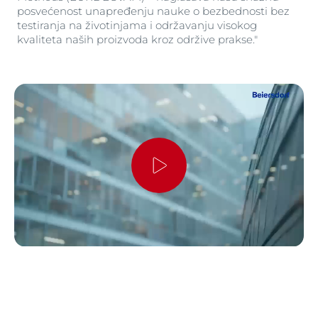
posvećenost unapređenju nauke o bezbednosti bez
testiranja na životinjama i održavanju visokog
kvaliteta naših proizvoda kroz održive prakse."