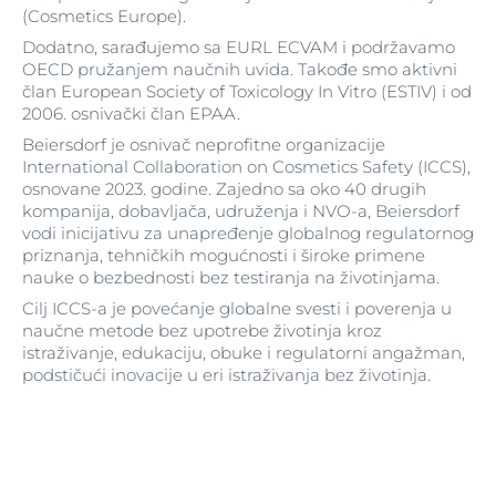
(Cosmetics Europe).
Dodatno, sarađujemo sa EURL ECVAM i podržavamo
OECD pružanjem naučnih uvida. Takođe smo aktivni
član European Society of Toxicology In Vitro (ESTIV) i od
2006. osnivački član EPAA.
Beiersdorf je osnivač neprofitne organizacije
International Collaboration on Cosmetics Safety (ICCS),
osnovane 2023. godine. Zajedno sa oko 40 drugih
kompanija, dobavljača, udruženja i NVO-a, Beiersdorf
vodi inicijativu za unapređenje globalnog regulatornog
priznanja, tehničkih mogućnosti i široke primene
nauke o bezbednosti bez testiranja na životinjama.
Cilj ICCS-a je povećanje globalne svesti i poverenja u
naučne metode bez upotrebe životinja kroz
istraživanje, edukaciju, obuke i regulatorni angažman,
podstičući inovacije u eri istraživanja bez životinja.