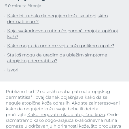
6 0 minuta čitanja
Kako bi trebalo da negujem kožu sa atopijskim
dermatitisom?
Koja svakodnevna rutina će pomoći mojoj atopičnoj
koži?
Kako mogu da umirim svoju kožu prilikom upale?
Šta još mogu da uradim da ublažim simptome
atopijskog dermatitisa?
Izvori
Približno 1 od 12 odraslih osoba pati od atopijskog
dermatitisa¹ i ovaj članak objašnjava kako da se
neguje atopična koža odraslih. Ako ste zainteresovani
kako da negujete kožu svoje bebe ili deteta
pročitajte
Kako negovati mladu atopičnu kožu
. Ovde
razmatramo kako odgovarajuća svakodnevna rutina
pomaže u održavanju hidriranosti kože, što produžava