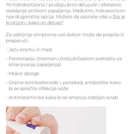
1% hidrokortizona ) pružaju brzo delujuće i efekasno
olakšanje prilikom zapaljenja. Međutim, hidrokortizon
nije dugoročna opcija. Možete da saznate više u
Šta je
Krotizon i kako on deluje?
Za ozbiljnije simptome vaš doktor može da prepiše ili
preporuči:
Jaču kremu ili mast
Fototerapiju (tretman ultraljubičastom svetlošću za
smanjivanje zapaljenja)
Mokre obloge
Oralne kortikosteroide i, ponekad, antibiotike kako
bi se sprečila infekcija kože
Antihistaminike kako bi se smanjio ozbiljan svrab