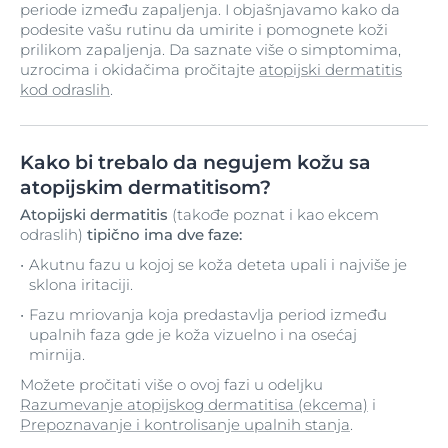
periode između zapaljenja. I objašnjavamo kako da
podesite vašu rutinu da umirite i pomognete koži
prilikom zapaljenja. Da saznate više o simptomima,
uzrocima i okidačima pročitajte
atopijski dermatitis
kod odraslih
.
Kako bi trebalo da negujem kožu sa
atopijskim dermatitisom?
Atopijski dermatitis
(takođe poznat i kao ekcem
odraslih)
tipično ima dve faze:
Akutnu fazu u kojoj se koža deteta upali i najviše je
sklona iritaciji.
Fazu mriovanja koja predastavlja period između
upalnih faza gde je koža vizuelno i na osećaj
mirnija.
Možete pročitati više o ovoj fazi u odeljku
Razumevanje atopijskog dermatitisa (ekcema)
i
Prepoznavanje i kontrolisanje upalnih stanja
.