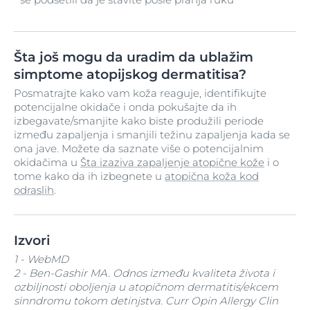
Šta još mogu da uradim da ublažim
simptome atopijskog dermatitisa?
Posmatrajte kako vam koža reaguje, identifikujte
potencijalne okidače i onda pokušajte da ih
izbegavate/smanjite kako biste produžili periode
između zapaljenja i smanjili težinu zapaljenja kada se
ona jave. Možete da saznate više o potencijalnim
okidačima u
Šta izaziva zapaljenje atopične kože
i o
tome kako da ih izbegnete u
atopična koža kod
odraslih
.
Izvori
1 - WebMD
2 - Ben-Gashir MA. Odnos između kvaliteta života i
ozbiljnosti oboljenja u atopičnom dermatitis/ekcem
sinndromu tokom detinjstva. Curr Opin Allergy Clin