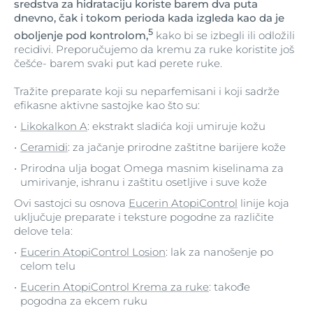
sredstva za hidrataciju koriste barem dva puta
dnevno, čak i tokom perioda kada izgleda kao da je
5
oboljenje pod kontrolom,
kako bi se izbegli ili odložili
recidivi. Preporučujemo da kremu za ruke koristite još
češće- barem svaki put kad perete ruke.
Tražite preparate koji su neparfemisani i koji sadrže
efikasne aktivne sastojke kao što su:
Likokalkon A
: ekstrakt sladića koji umiruje kožu
Ceramidi
: za jačanje prirodne zaštitne barijere kože
Prirodna ulja bogat Omega masnim kiselinama za
umirivanje, ishranu i zaštitu osetljive i suve kože
Ovi sastojci su osnova
Eucerin AtopiControl
linije koja
uključuje preparate i teksture pogodne za različite
delove tela:
Eucerin AtopiControl Losion
: lak za nanošenje po
celom telu
Eucerin AtopiControl Krema za ruke
: takođe
pogodna za ekcem ruku