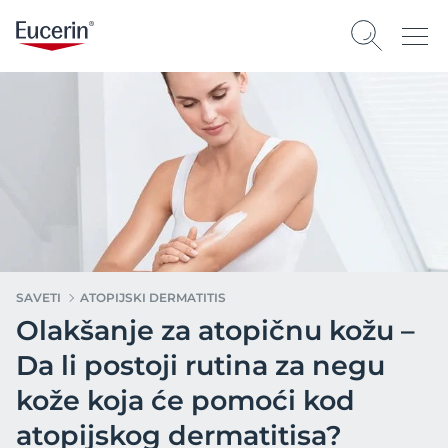
SAVETI
ATOPIJSKI DERMATITIS
Olakšanje za atopičnu kožu –
Da li postoji rutina za negu
kože koja će pomoći kod
atopijskog dermatitisa?