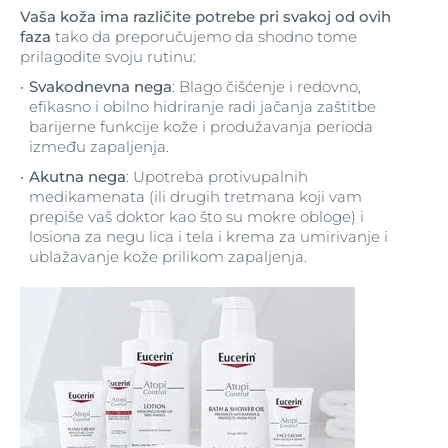
Vaša koža ima različite potrebe pri svakoj od ovih
faza
tako da preporučujemo da shodno tome
prilagodite svoju rutinu:
Svakodnevna nega
: Blago čišćenje i redovno,
efikasno i obilno hidriranje radi jačanja zaštitbe
barijerne funkcije kože i produžavanja perioda
između zapaljenja.
Akutna nega
: Upotreba protivupalnih
medikamenata (ili drugih tretmana koji vam
prepiše vaš doktor kao što su mokre obloge) i
losiona za negu lica i tela i krema za umirivanje i
ublažavanje kože prilikom zapaljenja.