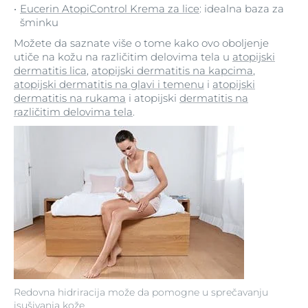
Eucerin AtopiControl Krema za lice
: idealna baza za
šminku
Možete da saznate više o tome kako ovo oboljenje
utiče na kožu na različitim delovima tela u
atopijski
dermatitis lica
,
atopijski dermatitis na kapcima
,
atopijski dermatitis na glavi i temenu
i
atopijski
dermatitis na rukama
i atopijski
dermatitis na
različitim delovima tela
.
Redovna hidriracija može da pomogne u sprečavanju
isušivanja kože