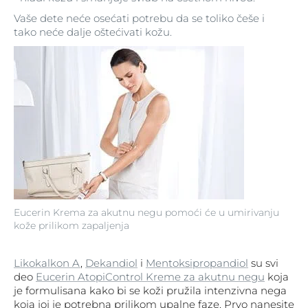
Vaše dete neće osećati potrebu da se toliko češe i
tako neće dalje oštećivati kožu.
Eucerin Krema za akutnu negu pomoći će u umirivanju
kože prilikom zapaljenja
Likokalkon A
,
Dekandiol
i
Mentoksipropandiol
su svi
deo
Eucerin AtopiControl Kreme za akutnu negu
koja
je formulisana kako bi se koži pružila intenzivna nega
koja joj je potrebna prilikom upalne faze. Prvo nanesite