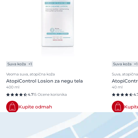
Suva koža
+1
Suva koža
+1
Veoma suva, atopična koža
Suva, atopična
AtopiControl Losion za negu tela
AtopiContr
400 ml
40 ml
4.7
15 Ocene korisnika
4.
Kupite odmah
Kupi