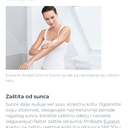
Eucerin AtopiControl losion je lak za nanošenje po celom
telu
Zaštita od sunca
Sunce dalje isušuje već suvu atopičnu kožu. Ograničite
svoju izloženost, izbegavajte najintenzivnije periode
najjačeg sunca, koristite zaštitnu odeću i nanosite
odgovarajući faktor zaštite od sunca. Probajte
Eucerin
Kremu za zaštitu osetljive kože lica od sunca SPF 50+
i