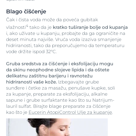
Blago čišćenje
Čak i čista voda može da poveća gubitak
4
vlažnosti
tako da je
kratko tuširanje bolje od kupanja
i, ako uživate u kupanju, probajte da ga ograničite na
deset minuta najviše. Vruća voda izaziva smanjenje
hidriranosti, tako da preporučujemo da temperaturu
vode držite ispod 32°C.
Gruba sredstva za čišćenje i eksfolijaciju mogu
da skinu neophodne slojeve lipida i da oštete
delikatnu zaštitnu barijeru i ravnotežu
hidriranosti vaše kože.
Izbegavajte grube
sunđere i četke za masažu, penušave kupke, soli
za kupanje, preparate za eksfolijaciju, alkalne
sapune i grube surfaktante kao što su Natrijum-
lauril sulfat. Birajte blage preparate za čišćenje
kao što je
Eucerin AtopiControl Ulje za kupanje
.