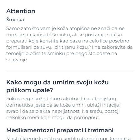
Attention
Šminka
Samo zato što vam je koža atopična ne znači da ne
možete da koristite šminku, ali se postarajte da su
preparati koje koristite kao bazu na celo lice posebno
formulisani za suvu, iziritiranu kožu.⁵ I ne zaboravite da
temeljnio očistite šminku pre nego što odete na
spavanje.
Kako mogu da umirim svoju kožu
prilikom upale?
Fokus nege kože tokom akutne faze atopijskog
dermatitisa jeste da se koža umiri, ublaži iritacija i
svrab i da se olakša neprijatnost. Na sreću, postoji
nekoliko mera koje mogu da pomognu:
Medikamentozni preparati i tretmani
Masti i kreme kao što su kortikosteroidi (npr. krema sa