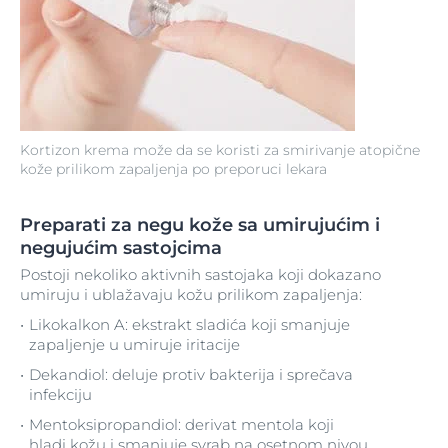
Kortizon krema može da se koristi za smirivanje atopične
kože prilikom zapaljenja po preporuci lekara
Preparati za negu kože sa umirujućim i
negujućim sastojcima
Postoji nekoliko aktivnih sastojaka koji dokazano
umiruju i ublažavaju kožu prilikom zapaljenja:
Likokalkon A: ekstrakt sladića koji smanjuje
zapaljenje u umiruje iritacije
Dekandiol: deluje protiv bakterija i sprečava
infekciju
Mentoksipropandiol: derivat mentola koji
hladi kožu i smanjuje svrab na osetnom nivou.