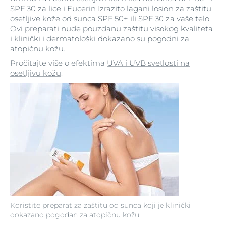
SPF 30
za lice i
Eucerin Izrazito lagani losion za zaštitu
osetljive kože od sunca SPF 50+
ili
SPF 30
za vaše telo.
Ovi preparati nude pouzdanu zaštitu visokog kvaliteta
i klinički i dermatološki dokazano su pogodni za
atopičnu kožu.
Pročitajte više o efektima
UVA i UVB svetlosti na
osetljivu kožu
.
Koristite preparat za zaštitu od sunca koji je klinički
dokazano pogodan za atopičnu kožu