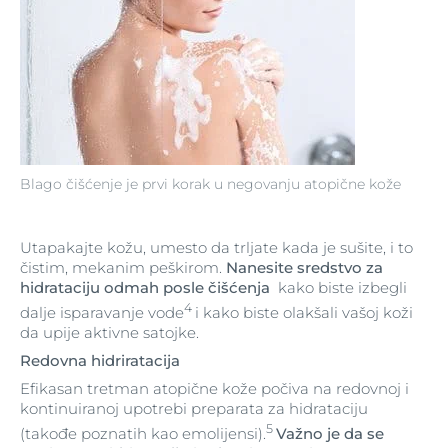
Blago čišćenje je prvi korak u negovanju atopične kože
Utapakajte kožu, umesto da trljate kada je sušite, i to
čistim, mekanim peškirom.
Nanesite sredstvo za
hidrataciju odmah posle čišćenja
kako biste izbegli
4
dalje isparavanje vode
i kako biste olakšali vašoj koži
da upije aktivne satojke.
Redovna hidriratacija
Efikasan tretman atopične kože počiva na redovnoj i
kontinuiranoj upotrebi preparata za hidrataciju
5
(takođe poznatih kao emolijensi).
Važno je da se