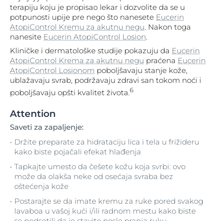
terapiju koju je propisao lekar i dozvolite da se u
potpunosti upije pre nego što nanesete
Eucerin
AtopiControl Kremu za akutnu negu
. Nakon toga
nanesite
Eucerin AtopiControl Losion
.
Kliničke i dermatološke studije pokazuju da
Eucerin
AtopiControl Krema za akutnu negu
praćena
Eucerin
AtopiControl Losionom
poboljšavaju stanje kože,
ublažavaju svrab, podržavaju zdravi san tokom noći i
6
poboljšavaju opšti kvalitet života.
Attention
Saveti za zapaljenje:
Držite preparate za hidrataciju lica i tela u frižideru
kako biste pojačali efekat hlađenja
Tapkajte umesto da češete kožu koja svrbi: ovo
može da olakša neke od osećaja svraba bez
oštećenja kože
Postarajte se da imate kremu za ruke pored svakog
lavaboa u vašoj kući i/ili radnom mestu kako biste
se podsetili da je stavite posle pranja ruku