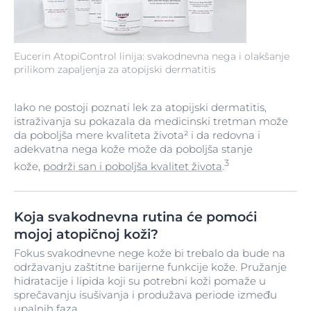
Eucerin AtopiControl linija: svakodnevna nega i olakšanje
prilikom zapaljenja za atopijski dermatitis
Iako ne postoji poznati lek za atopijski dermatitis,
istraživanja su pokazala da medicinski tretman može
da poboljša mere kvaliteta života² i da redovna i
adekvatna nega kože može da poboljša stanje
3
kože,
podrži san i poboljša kvalitet života
.
Koja svakodnevna rutina će pomoći
mojoj atopičnoj koži?
Fokus svakodnevne nege kože bi trebalo da bude na
održavanju zaštitne barijerne funkcije kože. Pružanje
hidratacije i lipida koji su potrebni koži pomaže u
sprečavanju isušivanja i produžava periode između
upalnih faza.