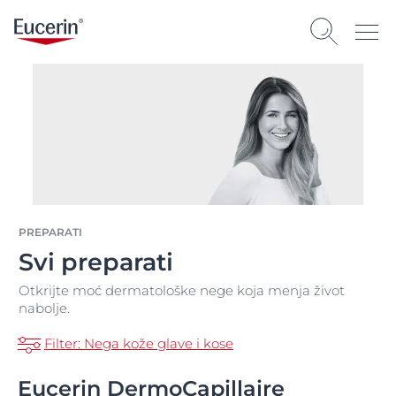
PREPARATI
Svi preparati
Otkrijte moć dermatološke nege koja menja život
nabolje.
Filter: Nega kože glave i kose
Eucerin DermoCapillaire