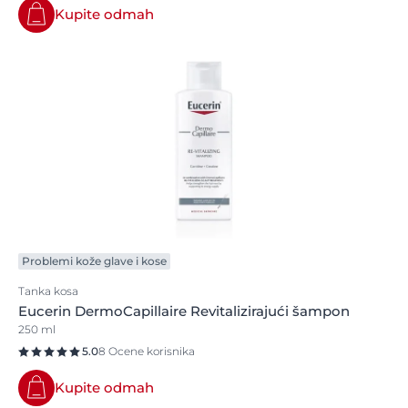
Kupite odmah
Problemi kože glave i kose
Tanka kosa
Eucerin DermoCapillaire Revitalizirajući šampon
250 ml
5.0
8 Ocene korisnika
Kupite odmah