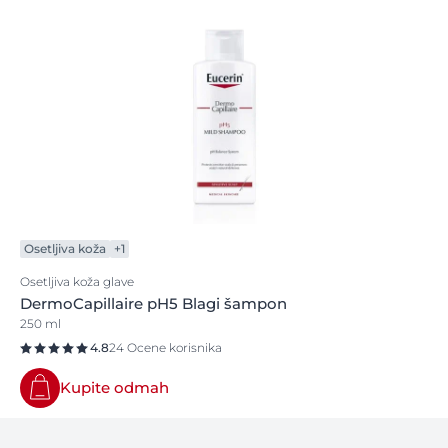
Osetljiva koža
+1
Osetljiva koža glave
DermoCapillaire pH5 Blagi šampon
250 ml
4.8
24 Ocene korisnika
Kupite odmah