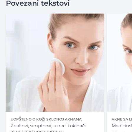
Povezani tekstovi
UOPŠTENO O KOŽI SKLONOJ AKNAMA
AKNE SA 
Znakovi, simptomi, uzroci i okidači
Medicins
akni. I dostupna rešenja.