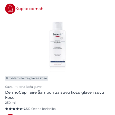
Kupite odmah
Problemi kože glave i kose
Suva, iritirana koža glave
DermoCapillaire Šampon za suvu kožu glave i suvu
kosu
250 ml
4.5
12 Ocene korisnika