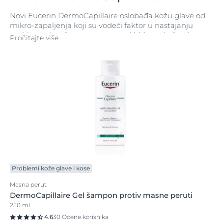
Novi Eucerin DermoCapillaire oslobađa kožu glave od
mikro-zapaljenja koji su vodeći faktor u nastajanju
problema, kao što su perut, suva i iritirana koža glave,
Pročitajte više
osetljiva koža glave i nekih oblika proređivanja kose.
Šamponi i tretmani za kožu glave vraćaju zdravu
ravnotežu koži glave i brinu o vašoj kosi od korena do
vrhova.
Problemi kože glave i kose
Masna perut
DermoCapillaire Gel šampon protiv masne peruti
250 ml
4.6
30 Ocene korisnika