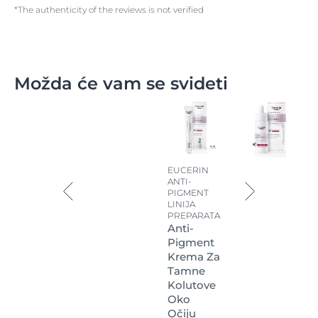
*The authenticity of the reviews is not verified
Možda će vam se svideti
EUCERIN
ANTI-
PIGMENT
LINIJA
PREPARATA
Anti-
Pigment
Krema Za
Tamne
Kolutove
Oko
Očiju