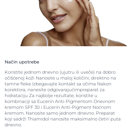
ključni uzrok
hiperpigmentacija
tako što smanjuje
proizvodnju melanina. Za njega je klinički i
dermatološki dokazano da smanjuje tamne fleke i
sprečava njihov ponovni nastanak. Prvi rezultati su
vidljivi nakon dve nedelje i kontinuirano se
poboljšavaju redovnom upotrebom.
Način upotrebe
Koristite jednom dnevno (ujutru ili uveče) na dobro
očišćenoj koži Nanosite u maloj količini, direktno na
tamne fleke Izbegavajte kontakt sa očima Nakon
korektora, nanesite odgovarajućimpreparat za
hidrataciju Za najbolje rezultate, koristite u
kombinaciji sa Eucerin Anti-Pigmentom Dnevnom
kremom SPF 30 i Eucerin Anti-Pigment Noćnom
kremom. Nanosite samo jednom dnevno. Preparat
koji sadrži Thiamidol nanosite maksimalno četiri puta
dnevno.