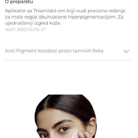
O preparatu
Aplikator sa Thiamidol-om koji nudi precizno rešenje
za male regije obuhvacene hiperpigmentacijom. Za
ujednačeniji izgled kože.
NART: 83507-02110-27
Anti-Pigment korektor protiv tamniih fleka
Melanin je prirodan pigment koji koži daje boju.
Izloženost
sunčevoj svetlosti
, hormonski uticaji i
starenje mogu da izazovu povećanu proizvodnju
melanina i da služe kao okidač za
hiperpigmentacije
.
Hiperpigmentacije se javljaju u obliku tamnih mrlja i
staračkih fleka
(takođe poznatih i kao
fleka od sunca
)
zbog kojih koža izgleda neujednačeno.
Eucerin Anti-Pigment Korektor je lagani gel sa
aplikatorom koji olakšava precizno nanošenje na male
oblasti obuhvaćene hiperpigmentacijom. On sadrži
Thiamidol
efikasan, patentiran sastojak koji deluje na