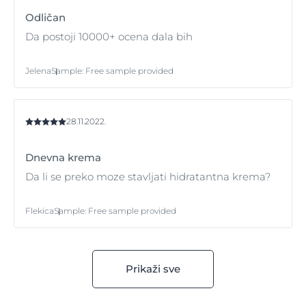
Odličan
Da postoji 10000+ ocena dala bih
Jelena
Sample
:
Free sample provided
28.11.2022.
Dnevna krema
Da li se preko moze stavljati hidratantna krema?
Flekica
Sample
:
Free sample provided
Prikaži sve