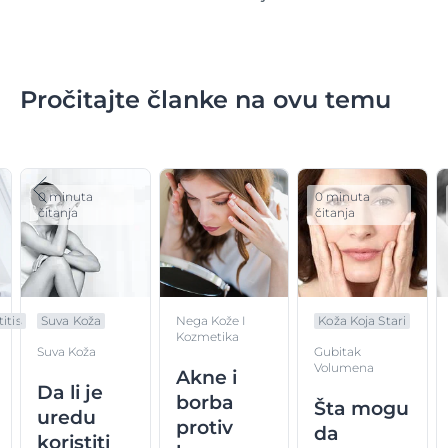
Pročitajte članke na ovu temu
0 minuta
0 minuta
čitanja
čitanja
itis
Suva Koža
Nega Kože I
Koža Koja Stari
Kozmetika
Suva Koža
Gubitak
Volumena
Akne i
Da li je
borba
Šta mogu
uredu
protiv
da
koristiti