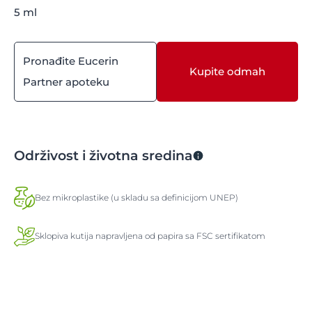
5 ml
Pronađite Eucerin
Kupite odmah
Partner apoteku
Održivost i životna sredina
Bez mikroplastike (u skladu sa definicijom UNEP)
Sklopiva kutija napravljena od papira sa FSC sertifikatom