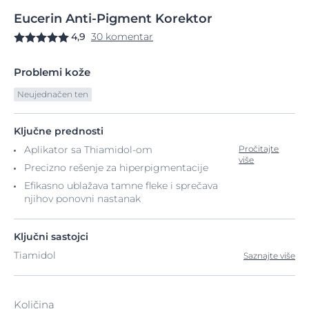
Eucerin
Anti-Pigment
Korektor
4,9
30 komentar
Problemi kože
Neujednačen ten
Ključne prednosti
Aplikator sa Thiamidol-om
Pročitajte
više
Precizno rešenje za hiperpigmentacije
Efikasno ublažava tamne fleke i sprečava
njihov ponovni nastanak
Ključni sastojci
Tiamidol
Saznajte više
Količina