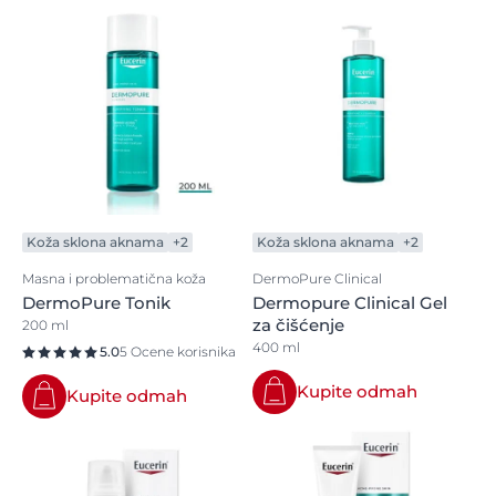
Koža sklona aknama
+2
Koža sklona aknama
+2
Masna i problematična koža
DermoPure Clinical
DermoPure Tonik
Dermopure Clinical Gel
za čišćenje
200 ml
400 ml
5.0
5 Ocene korisnika
Kupite odmah
Kupite odmah