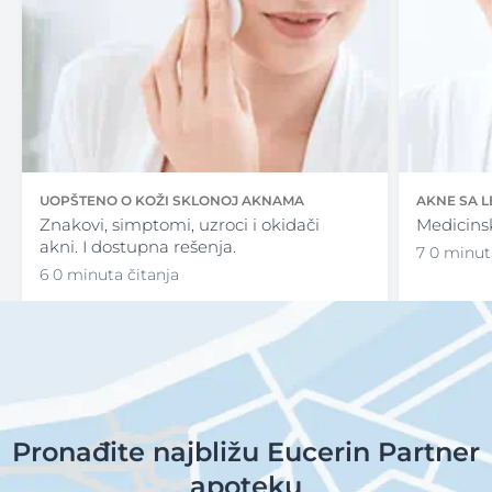
UOPŠTENO O KOŽI SKLONOJ AKNAMA
AKNE SA 
Znakovi, simptomi, uzroci i okidači
Medicins
akni. I dostupna rešenja.
7 0 minut
6 0 minuta čitanja
Pronađite najbližu Eucerin Partner
apoteku