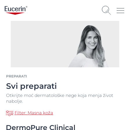
PREPARATI
Svi preparati
Otkrijte moć dermatološke nege koja menja život
nabolje.
Filter: Masna koža
DermoPure Clinical