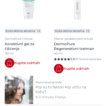
Koža sklona aknama
+2
Koža sklona aknama
+2
DermoPure Clinical
Masna i problematična koža
Korektivni gel za
DermoPure
čišćenje
Regenerativni tretman
150 ml
40 ml
5.0
29 Ocene korisnika
Kupite odmah
Kupite odmah
Razumevanje kože
Koji su to faktori koji utiču na
kožu?
8 0 minuta čitanja