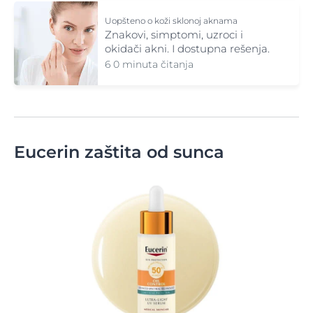
Uopšteno o koži sklonoj aknama
Znakovi, simptomi, uzroci i
okidači akni. I dostupna rešenja.
6 0 minuta čitanja
Eucerin zaštita od sunca