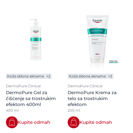
Koža sklona aknama
+2
Koža sklona aknama
+2
DermoPure Clinical
DermoPure Clinical
DermoPure Gel za
DermoPure Krema za
čišćenje sa trostrukim
telo sa trostrukim
efektom 400ml
efektom
400 ml
200 ml
Kupite odmah
Kupite odmah