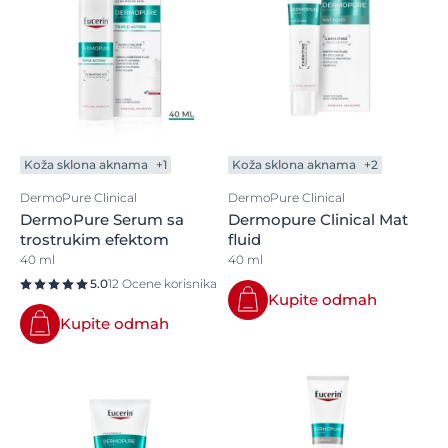
Koža sklona aknama
+1
Koža sklona aknama
+2
DermoPure Clinical
DermoPure Clinical
DermoPure Serum sa
Dermopure Clinical Mat
trostrukim efektom
fluid
40 ml
40 ml
5.0
12 Ocene korisnika
Kupite odmah
Kupite odmah