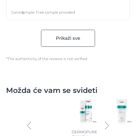
Gana
Sample
:
Free sample provided
Prikaži sve
*The authenticity of the reviews is not verified
Možda će vam se svideti
DERMOPURE