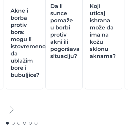
Da li
Koji
Akne i
sunce
uticaj
borba
pomaže
ishrana
protiv
u borbi
može da
bora:
protiv
ima na
mogu li
akni ili
kožu
istovremeno
pogoršava
sklonu
da
situaciju?
aknama?
ublažim
bore i
bubuljice?