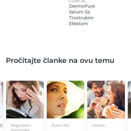
CLINICAL
DermoPure
Serum Sa
Trostrukim
Efektom
Pročitajte članke na ovu temu
a
Nega Kože I
Životni Stil
Ishrana
Kozmetika