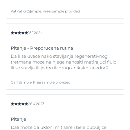
KatKatKat
Sample
:
Free sample provided
18.1.2024.
Pitanje - Preporucena rutina
Da li se uvece nako stavljanja regenerativnog
tretmana moze na njega nanositi matirajuci fluid
ili se stavlja ili jedno ili drugo, nikako zajedno?
Carli
Sample
:
Free sample provided
28.4.2023.
Pitanje
Dali moze da ukloni mitisere i bele bubuljice