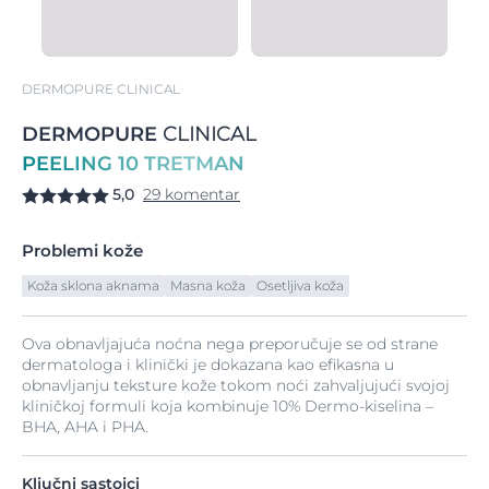
DERMOPURE CLINICAL
DERMOPURE
CLINICAL
PEELING 10 TRETMAN
5,0
29 komentar
Problemi kože
Koža sklona aknama
Masna koža
Osetljiva koža
Ova obnavljajuća noćna nega preporučuje se od strane
dermatologa i klinički je dokazana kao efikasna u
obnavljanju teksture kože tokom noći zahvaljujući svojoj
kliničkoj formuli koja kombinuje 10% Dermo-kiselina –
BHA, AHA i PHA.
Ključni sastojci