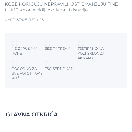
KOŽE KORIGUJU NEPRAVILNOSTI SMANJUJU FINE
LINIJE Koža je vidljivo glađa i blistavija.
NART: 87925-02110-28
NE ZAPUŠAVA
BEZ PARFEMA
TESTIRANO NA
PORE
KOŽI SKLONOJ
AKNAMA
POGODNO ZA
FSC SERTIFIKAT
SVE FOTOTIPOVE
KOŽE
GLAVNA OTKRIĆA