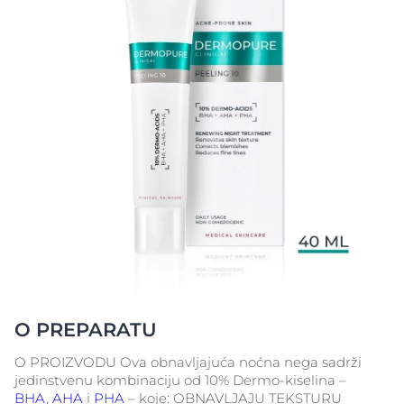
O PREPARATU
O PROIZVODU Ova obnavljajuća noćna nega sadrži
jedinstvenu kombinaciju od 10% Dermo-kiselina –
BHA
,
AHA
i
PHA
– koje: OBNAVLJAJU TEKSTURU