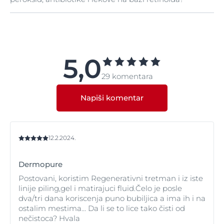
poželjno je testirati preparat na manjoj površini kože
pre nego što se nanese na celo lice.
Mi ne preporučujemo korišćenje seruma dok ste na
medikamentoznoj terapiji akni.
5,0
29 komentara
Napiši komentar
12.2.2024.
Dermopure
Postovani, koristim Regenerativni tretman i iz iste
linije piling,gel i matirajuci fluid.Čelo je posle
dva/tri dana koriscenja puno bubiljica a ima ih i na
ostalim mestima... Da li se to lice tako čisti od
nečistoca? Hvala