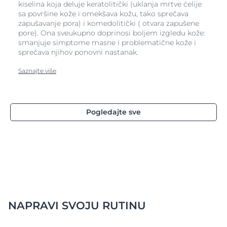
kiselina koja deluje keratolitički (uklanja mrtve ćelije
sa površine kože i omekšava kožu, tako sprečava
zapušavanje pora) i komedolitički ( otvara zapušene
pore). Ona sveukupno doprinosi boljem izgledu kože:
smanjuje simptome masne i problematične kože i
sprečava njihov ponovni nastanak.
Saznajte više
Pogledajte sve
NAPRAVI SVOJU RUTINU