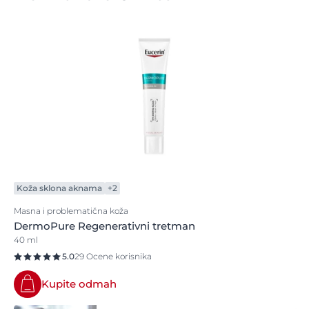
Koža sklona aknama
+2
Masna i problematična koža
DermoPure Regenerativni tretman
40 ml
5.0
29 Ocene korisnika
Kupite odmah