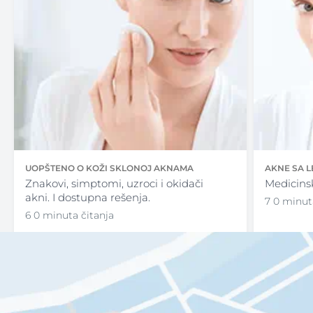
UOPŠTENO O KOŽI SKLONOJ AKNAMA
AKNE SA 
Znakovi, simptomi, uzroci i okidači
Medicins
akni. I dostupna rešenja.
7 0 minut
6 0 minuta čitanja