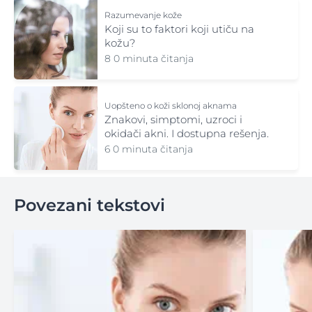
Razumevanje kože
Koji su to faktori koji utiču na
kožu?
8 0 minuta čitanja
Uopšteno o koži sklonoj aknama
Znakovi, simptomi, uzroci i
okidači akni. I dostupna rešenja.
6 0 minuta čitanja
Povezani tekstovi