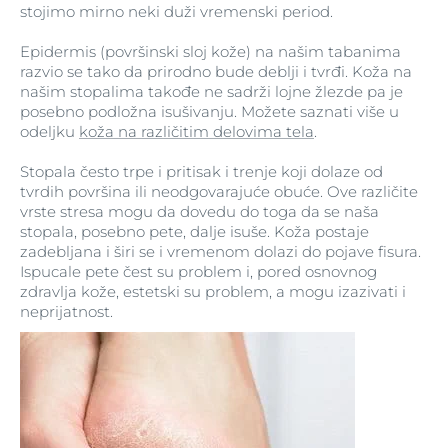
stojimo mirno neki duži vremenski period.
Epidermis (površinski sloj kože) na našim tabanima
razvio se tako da prirodno bude deblji i tvrđi. Koža na
našim stopalima takođe ne sadrži lojne žlezde pa je
posebno podložna isušivanju. Možete saznati više u
odeljku
koža na različitim delovima tela
.
Stopala često trpe i pritisak i trenje koji dolaze od
tvrdih površina ili neodgovarajuće obuće. Ove različite
vrste stresa mogu da dovedu do toga da se naša
stopala, posebno pete, dalje isuše. Koža postaje
zadebljana i širi se i vremenom dolazi do pojave fisura.
Ispucale pete čest su problem i, pored osnovnog
zdravlja kože, estetski su problem, a mogu izazivati i
neprijatnost.