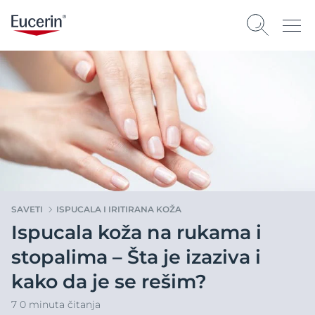
SAVETI
ISPUCALA I IRITIRANA KOŽA
Ispucala koža na rukama i
stopalima – Šta je izaziva i
kako da je se rešim?
7 0 minuta čitanja