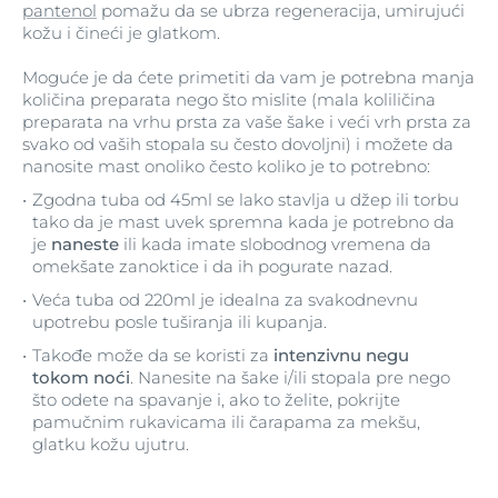
pantenol
pomažu da se ubrza regeneracija, umirujući
kožu i čineći je glatkom.
Moguće je da ćete primetiti da vam je potrebna manja
količina preparata nego što mislite (mala koliličina
preparata na vrhu prsta za vaše šake i veći vrh prsta za
svako od vaših stopala su često dovoljni) i možete da
nanosite mast onoliko često koliko je to potrebno:
Zgodna tuba od 45ml se lako stavlja u džep ili torbu
tako da je mast uvek spremna kada je potrebno da
je
naneste
ili kada imate slobodnog vremena da
omekšate zanoktice i da ih pogurate nazad.
Veća tuba od 220ml je idealna za svakodnevnu
upotrebu posle tuširanja ili kupanja.
Takođe može da se koristi za
intenzivnu negu
tokom noći
. Nanesite na šake i/ili stopala pre nego
što odete na spavanje i, ako to želite, pokrijte
pamučnim rukavicama ili čarapama za mekšu,
glatku kožu ujutru.