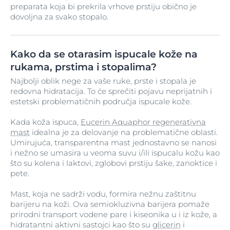
preparata koja bi prekrila vrhove prstiju obično je
dovoljna za svako stopalo.
Kako da se otarasim ispucale kože na
rukama, prstima i stopalima?
Najbolji oblik nege za vaše ruke, prste i stopala je
redovna hidratacija. To će sprečiti pojavu neprijatnih i
estetski problematičnih područja ispucale kože.
Kada koža ispuca,
Eucerin Aquaphor regenerativna
mast
idealna je za delovanje na problematične oblasti.
Umirujuća, transparentna mast jednostavno se nanosi
i nežno se umasira u veoma suvu i/ili ispucalu kožu kao
što su kolena i laktovi, zglobovi prstiju šake, zanoktice i
pete.
Mast, koja ne sadrži vodu, formira nežnu zaštitnu
barijeru na koži. Ova semiokluzivna barijera pomaže
prirodni transport vodene pare i kiseonika u i iz kože, a
hidratantni aktivni sastojci kao što su
glicerin
i