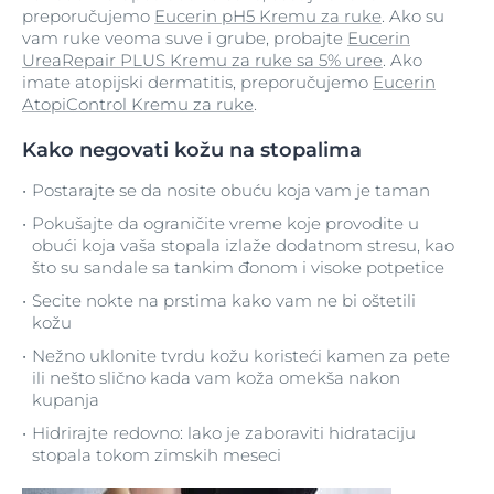
preporučujemo
Eucerin pH5 Kremu za ruke
. Ako su
vam ruke veoma suve i grube, probajte
Eucerin
UreaRepair PLUS Kremu za ruke sa 5% uree
. Ako
imate atopijski dermatitis, preporučujemo
Eucerin
AtopiControl Kremu za ruke
.
Kako negovati kožu na stopalima
Postarajte se da nosite obuću koja vam je taman
Pokušajte da ograničite vreme koje provodite u
obući koja vaša stopala izlaže dodatnom stresu, kao
što su sandale sa tankim đonom i visoke potpetice
Secite nokte na prstima kako vam ne bi oštetili
kožu
Nežno uklonite tvrdu kožu koristeći kamen za pete
ili nešto slično kada vam koža omekša nakon
kupanja
Hidrirajte redovno: lako je zaboraviti hidrataciju
stopala tokom zimskih meseci