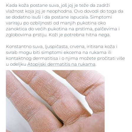
Kada koža postane suva, još joj je teže da zadrži
vlažnost koja joj je neophodna. Ovo dovodi do toga da
se dodatno isuši i da postane ispucala. Simptomi
variraju po ozbiljnosti od manjih pukotina oko
zanoktica do većih pukotina na prstima, palčevima i
zglobovima prstiju. Koži je potrebna hitna nega.
Konstantno suva, ljuspičasta, crvena, iritirana koža i
svrab mogu biti simptomi ekcema na rukama ili
kontaktnog dermatitisa i o njima možete pročitati više
u odeljku
Atopijski dermatitis na rukama
.