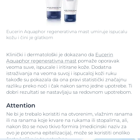
Eucerin Aquaphor regenerativna mast umiruje ispucalu
kožu i čini je glatkom
Klinički i dermatološki je dokazano da
Eucerin
Aquaphor regenerativna mast
pomaže oporavak
veoma suve, ispucale i iritirane kože. Dodatna
istraživanja na veoma suvoj i ispucaloj koži ruku
takođe su pokazala da ona pravi statistički značajnu
razliku preko noći i čak nakon samo jedne upotrebe. Ti
dobri rezultati se nastavljaju sa redovnom upotrebom.
Attention
Ne bi je trebalo koristiti na otvorenim, vlažnim ranama
ili na ranama koje krvare na rukama ili stopalima, ali,
nakon što se novo tkivo formira (medicinski naziv za
ovo je ponovna epitelizacija), može se koristiti onoliko
često koliko je to potrebno.