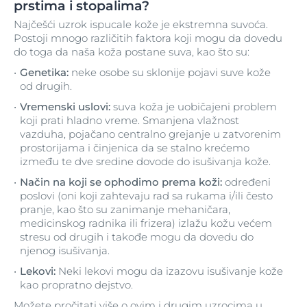
prstima i stopalima?
Najčešći uzrok ispucale kože je ekstremna suvoća.
Postoji mnogo različitih faktora koji mogu da dovedu
do toga da naša koža postane suva, kao što su:
Genetika:
neke osobe su sklonije pojavi suve kože
od drugih.
Vremenski uslovi:
suva koža je uobičajeni problem
koji prati hladno vreme. Smanjena vlažnost
vazduha, pojačano centralno grejanje u zatvorenim
prostorijama i činjenica da se stalno krećemo
između te dve sredine dovode do isušivanja kože.
Način na koji se ophodimo prema koži:
određeni
poslovi (oni koji zahtevaju rad sa rukama i/ili često
pranje, kao što su zanimanje mehaničara,
medicinskog radnika ili frizera) izlažu kožu većem
stresu od drugih i takođe mogu da dovedu do
njenog isušivanja.
Lekovi:
Neki lekovi mogu da izazovu isušivanje kože
kao propratno dejstvo.
Možete pročitati više o ovim i drugim uzrocima u