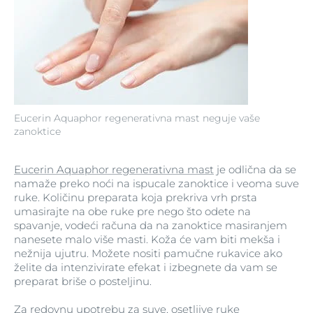
Eucerin Aquaphor regenerativna mast neguje vaše
zanoktice
Eucerin Aquaphor regenerativna mast
je odlična da se
namaže preko noći na ispucale zanoktice i veoma suve
ruke. Količinu preparata koja prekriva vrh prsta
umasirajte na obe ruke pre nego što odete na
spavanje, vodeći računa da na zanoktice masiranjem
nanesete malo više masti. Koža će vam biti mekša i
nežnija ujutru. Možete nositi pamučne rukavice ako
želite da intenzivirate efekat i izbegnete da vam se
preparat briše o posteljinu.
Za redovnu upotrebu za suve, osetljive ruke