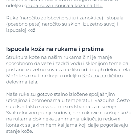
odeljku
gruba, suva i ispucala koža na telu
.
Ruke (naročito zglobovi prstiju i zanoktice) i stopala
(posebno pete) naročito su skloni izuzetno suvoj i
ispucaloj koži.
Ispucala koža na rukama i prstima
Struktura kože na našim rukama čini je manje
sposobnom da veže i zadrži vodu i sklonijom tome da
postane izuzetno suva za razliku od drugih delova tela.
Možete saznati razloge u odeljku
Koža na različitim
delovima tela
.
Naše ruke su gotovo stalno izložene spoljašnjim
uticajima i promenama u temperaturi vazduha. Često
su u kontaktu sa vodom i sredstvima za čišćenje.
Svakodnevno pranje sudova, bez rukavica, isušuje kožu
na rukama dok neka zanimanja uključuju redovni
kontakt sa jakim hemikalijama koji dalje pogoršavaju
stanje kože.