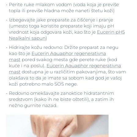
Perite ruke mlakom vodom (voda koja je previše
topla ili previše hladna može naneti štetu koži)
Izbegavajte jake preparate za čišćenje i pranje
(umesto toga koristite preparate koji imaju pH
vrednost koja odgovara koži, kao što je
Eucerin pH5
Nealkalni sapun
)
Hidrirajte kožu redovno: Držite preparat za negu
kao što je
Eucerin Aquaphor regenerativna
mast
pored svakog mesta gde perete ruke (kod
kuće i na poslu).
Eucerin Aquaphor regenerativna
mast
dostupna je u različitim pakovanjima, što vam
olakšava to da je imate sa sobom kad god je vašoj
koži potrebno malo SOS nege.
Redovno omekšavajte zanoktice hidratantnim
sredstvom (kako ih ne biste oštetili), a zatim ih
nežno gurnite nazad.