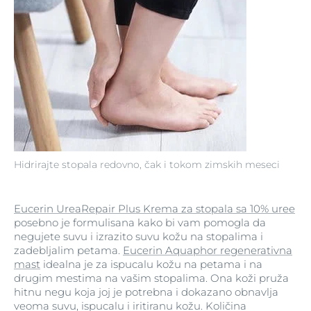
Hidrirajte stopala redovno, čak i tokom zimskih meseci
Eucerin UreaRepair Plus Krema za stopala sa 10% uree
posebno je formulisana kako bi vam pomogla da
negujete suvu i izrazito suvu kožu na stopalima i
zadebljalim petama.
Eucerin Aquaphor regenerativna
mast
idealna je za ispucalu kožu na petama i na
drugim mestima na vašim stopalima. Ona koži pruža
hitnu negu koja joj je potrebna i dokazano obnavlja
veoma suvu, ispucalu i iritiranu kožu. Količina