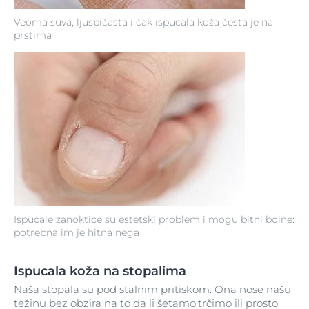
Veoma suva, ljuspičasta i čak ispucala koža česta je na
prstima
Ispucale zanoktice su estetski problem i mogu bitni bolne:
potrebna im je hitna nega
Ispucala koža na stopalima
Naša stopala su pod stalnim pritiskom. Ona nose našu
težinu bez obzira na to da li šetamo,trčimo ili prosto