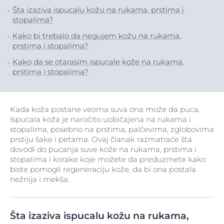
Šta izaziva ispucalu kožu na rukama, prstima i
stopalima?
Kako bi trebalo da negujem kožu na rukama,
prstima i stopalima?
Kako da se otarasim ispucale kože na rukama,
prstima i stopalima?
Kada koža postane veoma suva ona može da puca.
Ispucala koža je naročito uobičajena na rukama i
stopalima, posebno na prstima, palčevima, zglobovima
prstiju šake i petama. Ovaj članak razmatraće šta
dovodi do pucanja suve kože na rukama, prstima i
stopalima i korake koje možete da preduzmete kako
biste pomogli regeneraciju kože, da bi ona postala
nežnija i mekša.
Šta izaziva ispucalu kožu na rukama,