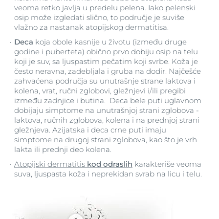
veoma retko javlja u predelu pelena. Iako pelenski
osip može izgledati slično, to područje je suviše
vlažno za nastanak atopijskog dermatitisa.
Deca
koja obole kasnije u životu (između druge
godine i puberteta) obično prvo dobiju osip na telu
koji je suv, sa ljuspastim pečatim koji svrbe. Koža je
često neravna, zadebljala i gruba na dodir. Najčešće
zahvaćena područja su unutrašnje strane laktova i
kolena, vrat, ručni zglobovi, gležnjevi i/ili pregibi
između zadnjice i butina. Deca bele puti uglavnom
dobijaju simptome na unutrašnjoj strani zglobova -
laktova, ručnih zglobova, kolena i na prednjoj strani
gležnjeva. Azijatska i deca crne puti imaju
simptome na drugoj strani zglobova, kao što je vrh
lakta ili prednji deo kolena.
Atopijski dermatitis
kod odraslih
karakteriše veoma
suva, ljuspasta koža i neprekidan svrab na licu i telu.