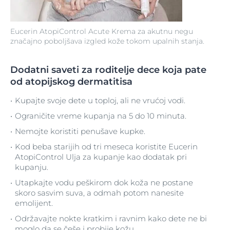
Eucerin AtopiControl Acute Krema za akutnu negu
značajno poboljšava izgled kože tokom upalnih stanja.
Dodatni saveti za roditelje dece koja pate
od atopijskog dermatitisa
Kupajte svoje dete u toploj, ali ne vrućoj vodi.
Ograničite vreme kupanja na 5 do 10 minuta.
Nemojte koristiti penušave kupke.
Kod beba starijih od tri meseca koristite Eucerin
AtopiControl Ulja za kupanje kao dodatak pri
kupanju.
Utapkajte vodu peškirom dok koža ne postane
skoro sasvim suva, a odmah potom nanesite
emolijent.
Održavajte nokte kratkim i ravnim kako dete ne bi
moglo da se češe i probije kožu.