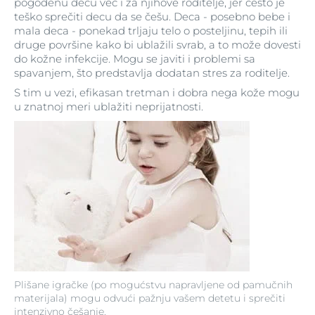
pogođenu decu već i za njihove roditelje, jer često je
teško sprečiti decu da se češu. Deca - posebno bebe i
mala deca - ponekad trljaju telo o posteljinu, tepih ili
druge površine kako bi ublažili svrab, a to može dovesti
do kožne infekcije. Mogu se javiti i problemi sa
spavanjem, što predstavlja dodatan stres za roditelje.
S tim u vezi, efikasan tretman i dobra nega kože mogu
u znatnoj meri ublažiti neprijatnosti.
Plišane igračke (po mogućstvu napravljene od pamučnih
materijala) mogu odvući pažnju vašem detetu i sprečiti
intenzivno češanje.