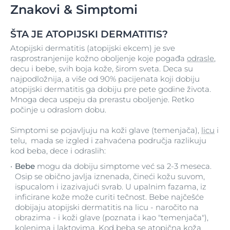
Znakovi & Simptomi
ŠTA JE ATOPIJSKI DERMATITIS?
Atopijski dermatitis (atopijski ekcem) je sve
rasprostranjenije kožno oboljenje koje pogađa
odrasle
,
decu i bebe, svih boja kože, širom sveta. Deca su
najpodložnija, a više od 90% pacijenata koji dobiju
atopijski dermatitis ga dobiju pre pete godine života.
Mnoga deca uspeju da prerastu oboljenje. Retko
počinje u odraslom dobu.
Simptomi se pojavljuju na koži glave (temenjača),
licu
i
telu, mada se izgled i zahvaćena područja razlikuju
kod beba, dece i odraslih:
Bebe
mogu da dobiju simptome već sa 2-3 meseca.
Osip se obično javlja iznenada, čineći kožu suvom,
ispucalom i izazivajući svrab. U upalnim fazama, iz
inficirane kože može curiti tečnost. Bebe najčešće
dobijaju atopijski dermatitis na licu - naročito na
obrazima - i koži glave (poznata i kao "temenjača"),
kolenima i laktovima. Kod beba se atopična koža