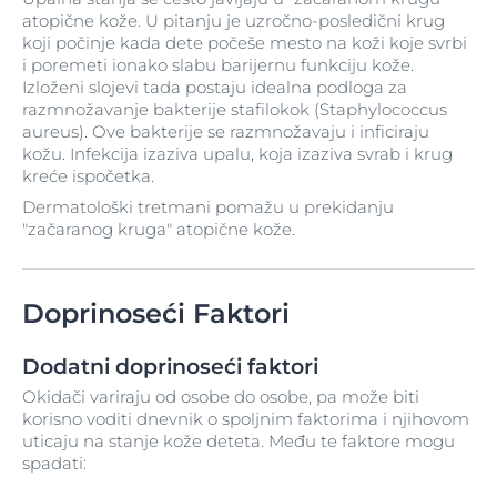
atopične kože. U pitanju je uzročno-posledični krug
koji počinje kada dete počeše mesto na koži koje svrbi
i poremeti ionako slabu barijernu funkciju kože.
Izloženi slojevi tada postaju idealna podloga za
razmnožavanje bakterije stafilokok (Staphylococcus
aureus). Ove bakterije se razmnožavaju i inficiraju
kožu. Infekcija izaziva upalu, koja izaziva svrab i krug
kreće ispočetka.
Dermatološki tretmani pomažu u prekidanju
"začaranog kruga" atopične kože.
Doprinoseći Faktori
Dodatni doprinoseći faktori
Okidači variraju od osobe do osobe, pa može biti
korisno voditi dnevnik o spoljnim faktorima i njihovom
uticaju na stanje kože deteta. Među te faktore mogu
spadati: