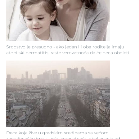
Srodstvo je presudno - ako jedan ili oba roditelja imaju
atopijski dermatitis, raste verovatnoća da će deca oboleti.
Deca koja žive u gradskim sredinama sa većom
zagađenošću imaju veću verovatnoću oboljevanja od