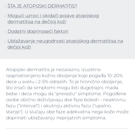
ŠTA JE ATOPIJSKI DERMATITIS?
Mogući uzroci i okidači pojave atopijskog
dermatitisa na dečijoj koži
Dodatni doprinoseći faktori
Ublažavanje neugodnosti atopijskog dermatitisa na
dečjoj koži
Atopijski dermatitis je nezarazno, izuzetno
rasprostranjeno kožno oboljenje koje pogađa 10-20%
dece u svetu i 2-5% odraslih. To je hronično oboljenje,
što znači da simptomi mogu biti dugotrajni, mada
bebe i deca mogu da "prerastu" simptome. Pogođene
osobe obično doživljavaju dve faze bolesti - neaktivnu
fazu ("interval") i akutniju aktivnu fazu ("upalno
stanje"). U slučaju obe faze adekvatna nega kože može
doprineti ublažavanju neprijatnih simptoma.