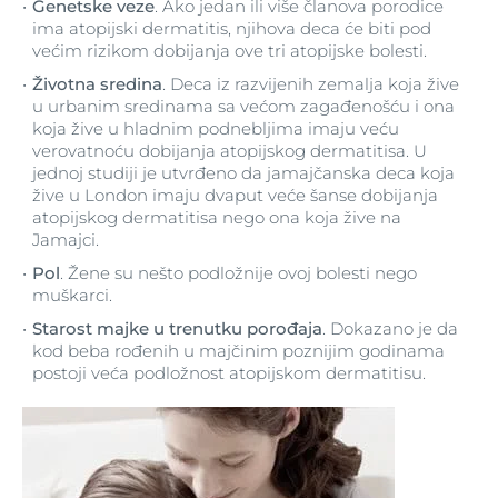
Genetske veze
. Ako jedan ili više članova porodice
ima atopijski dermatitis, njihova deca će biti pod
većim rizikom dobijanja ove tri atopijske bolesti.
Životna sredina
. Deca iz razvijenih zemalja koja žive
u urbanim sredinama sa većom zagađenošću i ona
koja žive u hladnim podnebljima imaju veću
verovatnoću dobijanja atopijskog dermatitisa. U
jednoj studiji je utvrđeno da jamajčanska deca koja
žive u London imaju dvaput veće šanse dobijanja
atopijskog dermatitisa nego ona koja žive na
Jamajci.
Pol
. Žene su nešto podložnije ovoj bolesti nego
muškarci.
Starost majke u trenutku porođaja
. Dokazano je da
kod beba rođenih u majčinim poznijim godinama
postoji veća podložnost atopijskom dermatitisu.