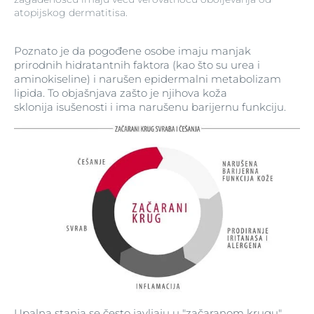
atopijskog dermatitisa.
Poznato je da pogođene osobe imaju manjak
prirodnih hidratantnih faktora (kao što su urea i
aminokiseline) i narušen epidermalni metabolizam
lipida. To objašnjava zašto je njihova koža
sklonija isušenosti i ima narušenu barijernu funkciju.
Upalna stanja se često javljaju u "začaranom krugu"