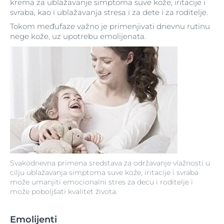
krema za ublažavanje simptoma suve kože, iritacije i
svraba, kao i ublažavanja stresa i za dete i za roditelje.
Tokom međufaze važno je primenjivati dnevnu rutinu
nege kože, uz upotrebu emolijenata.
Svakodnevna primena sredstava za održavanje vlažnosti u
cilju ublažavanja simptoma suve kože, iritacije i svraba
može umanjiti emocionalni stres za decu i roditelje i
može poboljšati kvalitet života.
Emolijenti