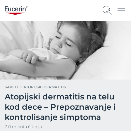
SAVETI
ATOPIJSKI DERMATITIS
Atopijski dermatitis na telu
kod dece – Prepoznavanje i
kontrolisanje simptoma
7 0 minuta čitanja