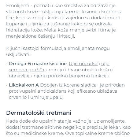
Emolijenti - poznati i kao sredstva za održavanje
vlažnosti kože - uključuju kreme, losione i kreme za
lice, koje se mogu koristiti zajedno sa dodacima za
kupanje i uljima za tuširanje kako bi se održala
hidratacija kože. Meka koža manje svrbi i time je
manje sklona češanju i iritaciji.
Ključni sastojci formulacija emolijenata mogu
uključivati:
Omega-6 masne kiseline
.
Ulje noćurka
i
ulje
semena grožđa
umiruju i hrane obolelu kožu i
obnavljaju njenu prirodnu barijernu funkciju.
Likokalkon A
Dobijen iz korena sladića, je prirodan
protivupalni antioksidans koji efikasno ublažava
crvenilo i umiruje upalu
Dermatološki tretmani
Kada dođe do upalnih stanja važno je, uz emolijente,
dodati tretmane aktivne nege koje prepisuje lekar, kao
što su medicinske kreme. Ove topikalne kreme obično