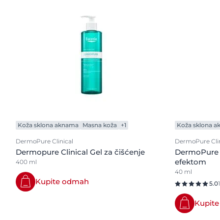
Koža sklona aknama
Masna koža
+1
Koža sklona 
DermoPure Clinical
DermoPure Clin
Dermopure Clinical Gel za čišćenje
DermoPure 
efektom
400 ml
40 ml
Kupite odmah
5.0
Kupit