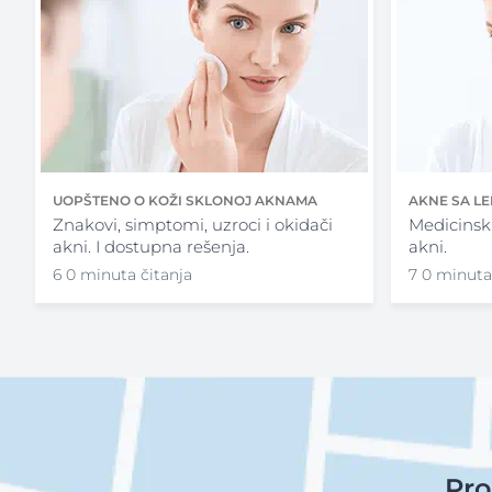
UOPŠTENO O KOŽI SKLONOJ AKNAMA
AKNE SA L
Znakovi, simptomi, uzroci i okidači
Medicinsk
akni. I dostupna rešenja.
akni.
6 0 minuta čitanja
7 0 minuta
Pro