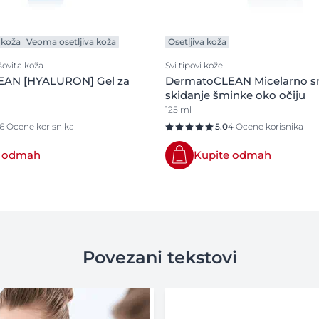
koža
Veoma osetljiva koža
Osetljiva koža
ovita koža
Svi tipovi kože
AN [HYALURON] Gel za
DermatoCLEAN Micelarno sr
skidanje šminke oko očiju
125 ml
16 Ocene korisnika
5.0
4 Ocene korisnika
e odmah
Kupite odmah
Povezani tekstovi