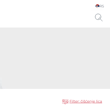
RS
Choose your Language &
Country
uronsku kiselinu.
Filter: čišćenje lica