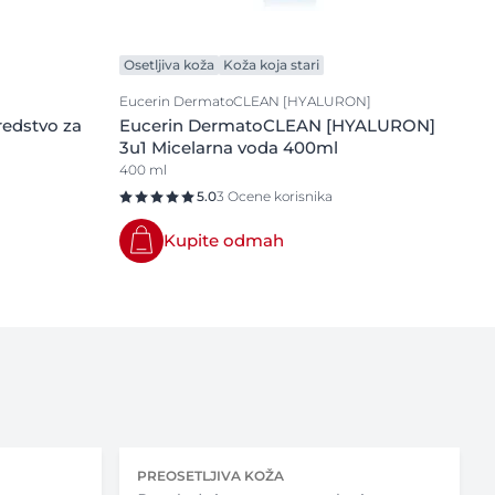
Osetljiva koža
Koža koja stari
Eucerin DermatoCLEAN [HYALURON]
edstvo za
Eucerin DermatoCLEAN [HYALURON]
3u1 Micelarna voda 400ml
400 ml
5.0
3 Ocene korisnika
Kupite odmah
PREOSETLJIVA KOŽA