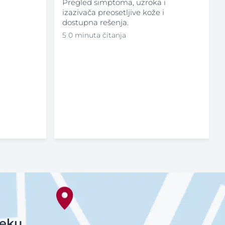
Pregled simptoma, uzroka i
izazivača preosetljive kože i
dostupna rešenja.
5 0 minuta čitanja
teku