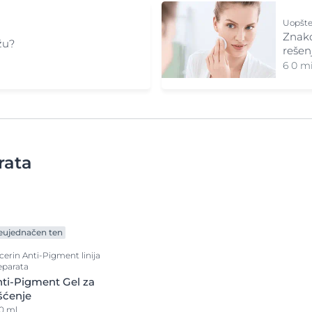
Uopšte
Znako
ožu?
rešen
6 0 m
rata
eujednačen ten
cerin Anti-Pigment linija
eparata
ti-Pigment Gel za
šćenje
0 ml