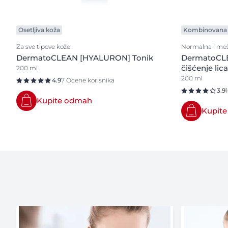
Osetljiva koža
Kombinovana 
Za sve tipove kože
Normalna i meš
DermatoCLEAN [HYALURON] Tonik
DermatoCLE
čišćenje lica
200 ml
200 ml
4.9
7 Ocene korisnika
3.9
Kupite odmah
Kupit