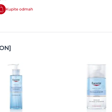
Kupite odmah
ON]