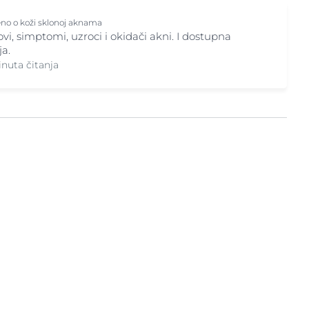
no o koži sklonoj aknama
vi, simptomi, uzroci i okidači akni. I dostupna
ja.
inuta čitanja