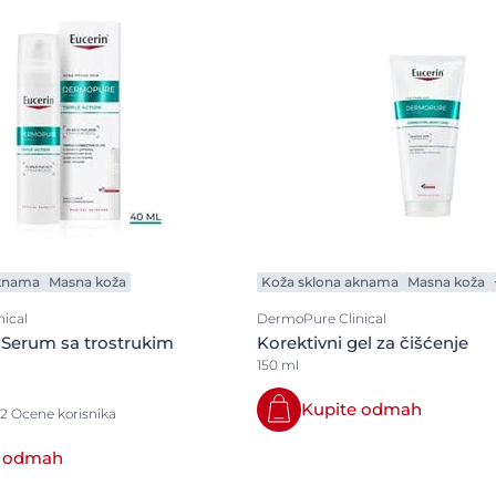
Noćne kreme
Prekrivanje
Šamponi
Serumi
specijalna nega
Tuširanje
Zaštita od sunca
zaštita od znojenja
aknama
Masna koža
Koža sklona aknama
Masna koža
ical
DermoPure Clinical
Serum sa trostrukim
Korektivni gel za čišćenje
150 ml
Kupite odmah
12 Ocene korisnika
e odmah