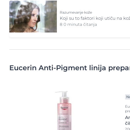
Razumevanje kože
Koji su to faktori koji utiču na k
8 0 minuta čitanja
Eucerin Anti-Pigment linija prepa
N
Eu
pr
An
či
20