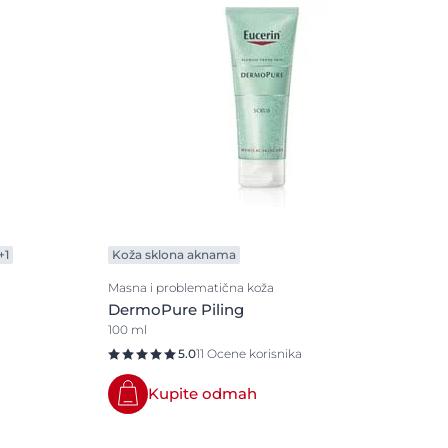
Problemi kože glave i kose
Suva koža
Veoma osetljiva koža
Zaštita od sunca
Znojenje
+1
Koža sklona aknama
Masna i problematična koža
DermoPure Piling
100 ml
5.0
11 Ocene korisnika
Kupite odmah