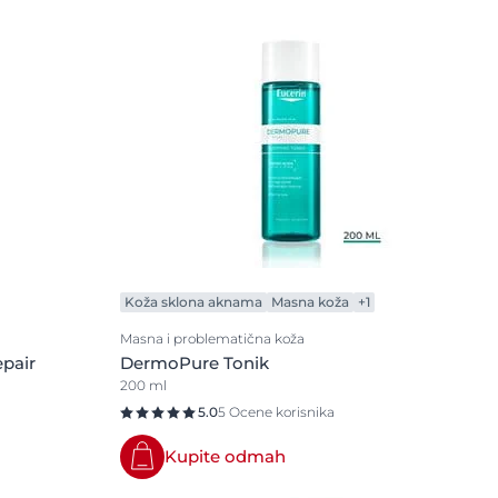
Problemi kože
isije
Atopijski dermatitis
tipove kože
Iritirana koža
Ispucala koža
Ispucale usne
Kombinovana koža
Koža dijabetičara
Koža koja stari
Koža sklona aknama
ree
Koža sklona aknama
Masna koža
+1
Koža sklona crvenilu
Masna i problematična koža
pair
DermoPure Tonik
Masna koža
200 ml
Nega posle sunčanja
5.0
5 Ocene korisnika
Neujednačen ten
Kupite odmah
Osetljiva koža
ts