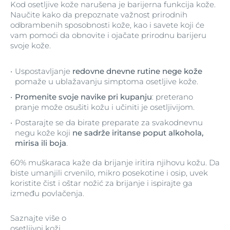
Kod osetljive kože narušena je barijerna funkcija kože.
Naučite kako da prepoznate važnost prirodnih
odbrambenih sposobnosti kože, kao i savete koji će
vam pomoći da obnovite i ojačate prirodnu barijeru
svoje kože.
Uspostavljanje
redovne dnevne rutine nege kože
pomaže u ublažavanju simptoma osetljive kože.
Promenite svoje navike pri kupanju
: preterano
pranje može osušiti kožu i učiniti je osetljivijom.
Postarajte se da birate preparate za svakodnevnu
negu kože koji
ne sadrže iritanse poput alkohola,
mirisa ili boja
.
60% muškaraca kaže da brijanje iritira njihovu kožu. Da
biste umanjili crvenilo, mikro posekotine i osip, uvek
koristite čist i oštar nožić za brijanje i ispirajte ga
između povlačenja.
Saznajte više o
osetljivoj koži