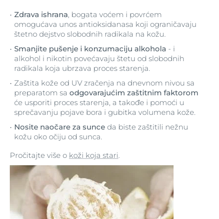
Zdrava ishrana
, bogata voćem i povrćem
omogućava unos antioksidanasa koji ograničavaju
štetno dejstvo slobodnih radikala na kožu.
Smanjite pušenje i konzumaciju alkohola
- i
alkohol i nikotin povećavaju štetu od slobodnih
radikala koja ubrzava proces starenja.
Zaštita kože od UV zračenja na dnevnom nivou sa
preparatom sa
odgovarajućim zaštitnim faktorom
će usporiti proces starenja, a takođe i pomoći u
sprečavanju pojave bora i gubitka volumena kože.
Nosite naočare za sunce
da biste zaštitili nežnu
kožu oko očiju od sunca.
Pročitajte više o
koži koja stari
.