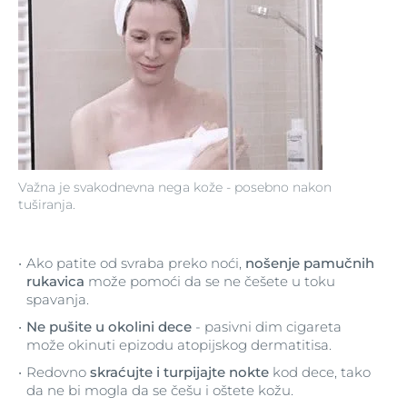
Važna je svakodnevna nega kože - posebno nakon
tuširanja.
Ako patite od svraba preko noći,
nošenje pamučnih
rukavica
može pomoći da se ne češete u toku
spavanja.
Ne pušite u okolini dece
- pasivni dim cigareta
može okinuti epizodu atopijskog dermatitisa.
Redovno
skraćujte i turpijajte nokte
kod dece, tako
da ne bi mogla da se češu i oštete kožu.