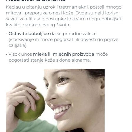
Kad su u pitanju uzrok i tretman akni, postoji mnogo
mitova i preporuka o nezi kože. Ovde su neki korisni
saveti za efikasno postupke koji vam mogu poboljšati
kvalitet svakodnevnog života.
Ostavite bubuljice
da se prirodno zaleče
(istiskivanje ih može pogoršati ili dovesti do pojave
ožiljaka).
Visok unos
mleka ili mlečnih proizvoda
može
pogoršati stanje kože sklone aknama.