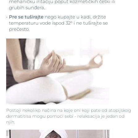
mehaničku iritaciju poput kozmetičkih četki ili
grubih sunđera.
Pre se tuširajte
nego kupajte u kadi, držite
temperaturu vode ispod 32° i ne tuširajte se
prečesto.
Postoji nekoliko načina na koje oni koji pate od atopijskog
dermatitisa mogu pomoći sebi - relaksacija je jedan od
njih.