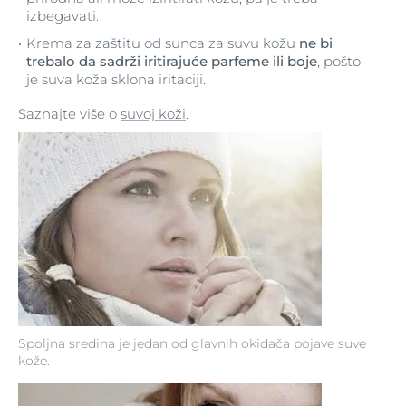
izbegavati.
Krema za zaštitu od sunca za suvu kožu
ne bi
trebalo da sadrži iritirajuće parfeme ili boje
, pošto
je suva koža sklona iritaciji.
Saznajte više o
suvoj koži
.
Spoljna sredina je jedan od glavnih okidača pojave suve
kože.