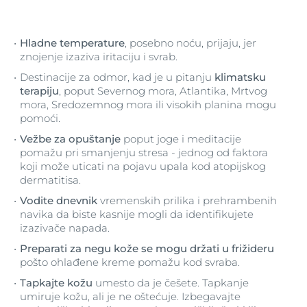
Hladne temperature
, posebno noću, prijaju, jer
znojenje izaziva iritaciju i svrab.
Destinacije za odmor, kad je u pitanju
klimatsku
terapiju
, poput Severnog mora, Atlantika, Mrtvog
mora, Sredozemnog mora ili visokih planina mogu
pomoći.
Vežbe za opuštanje
poput joge i meditacije
pomažu pri smanjenju stresa - jednog od faktora
koji može uticati na pojavu upala kod atopijskog
dermatitisa.
Vodite dnevnik
vremenskih prilika i prehrambenih
navika da biste kasnije mogli da identifikujete
izazivače napada.
Preparati za negu kože se mogu držati u frižideru
pošto ohlađene kreme pomažu kod svraba.
Tapkajte kožu
umesto da je češete. Tapkanje
umiruje kožu, ali je ne oštećuje. Izbegavajte