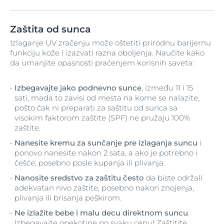
Zaštita od sunca
Izlaganje UV zračenju može oštetiti prirodnu barijernu
funkciju kože i izazvati razna oboljenja. Naučite kako
da umanjite opasnosti praćenjem korisnih saveta:
Izbegavajte jako podnevno sunce
, između 11 i 15
sati, mada to zavisi od mesta na kome se nalazite,
pošto čak ni preparati za saštitu od sunca sa
visokim faktorom zaštite (SPF) ne pružaju 100%
zaštite.
Nanesite kremu za sunčanje pre izlaganja suncu
i
ponovo nanesite nakon 2 sata, a ako je potrebno i
češće, posebno posle kupanja ili plivanja.
Nanosite sredstvo za zaštitu često
da biste održali
adekvatan nivo zaštite, posebno nakon znojenja,
plivanja ili brisanja peškirom.
Ne izlažite bebe i malu decu direktnom suncu
.
Izbegavajte opekotine po svaku cenu! Zaštitite