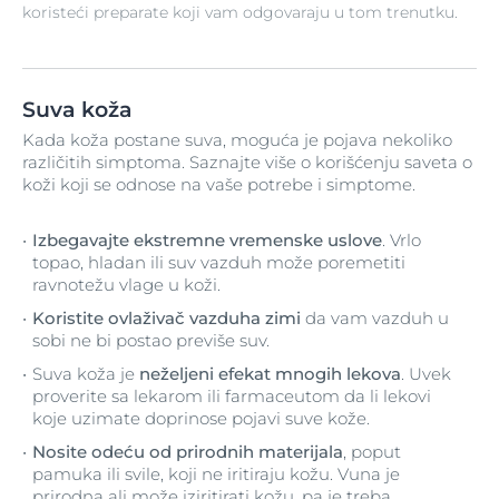
koristeći preparate koji vam odgovaraju u tom trenutku.
Suva koža
Kada koža postane suva, moguća je pojava nekoliko
različitih simptoma. Saznajte više o korišćenju saveta o
koži koji se odnose na vaše potrebe i simptome.
Izbegavajte ekstremne vremenske uslove
. Vrlo
topao, hladan ili suv vazduh može poremetiti
ravnotežu vlage u koži.
Koristite ovlaživač vazduha zimi
da vam vazduh u
sobi ne bi postao previše suv.
Suva koža je
neželjeni efekat mnogih lekova
. Uvek
proverite sa lekarom ili farmaceutom da li lekovi
koje uzimate doprinose pojavi suve kože.
Nosite odeću od prirodnih materijala
, poput
pamuka ili svile, koji ne iritiraju kožu. Vuna je
prirodna ali može iziritirati kožu, pa je treba