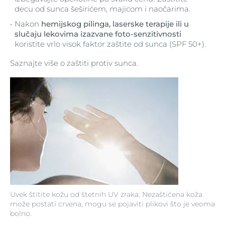
decu od sunca šeširićem, majicom i naočarima.
Nakon
hemijskog pilinga, laserske terapije ili u
slučaju lekovima izazvane foto-senzitivnosti
koristite vrlo visok faktor zaštite od sunca (SPF 50+).
Saznajte više o zaštiti protiv sunca.
Uvek štitite kožu od štetnih UV zraka. Nezaštićena koža
može postati crvena, mogu se pojaviti plikovi što je veoma
bolno.