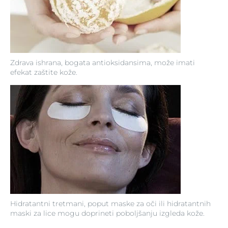
Zdrava ishrana, bogata antioksidansima, može imati
efekat zaštite kože.
Hidratantni tretmani, poput maske za oči ili hidratantnih
maski za lice mogu doprineti poboljšanju izgleda kože.