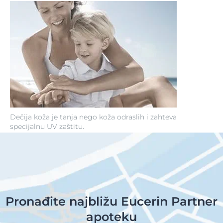
Dečija koža je tanja nego koža odraslih i zahteva
specijalnu UV zaštitu.
Pronađite najbližu Eucerin Partner
apoteku