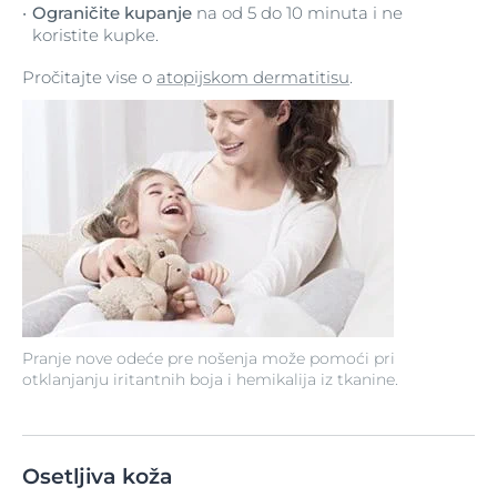
Ograničite kupanje
na od 5 do 10 minuta i ne
koristite kupke.
Pročitajte vise o
atopijskom dermatitisu
.
Pranje nove odeće pre nošenja može pomoći pri
otklanjanju iritantnih boja i hemikalija iz tkanine.
Osetljiva koža