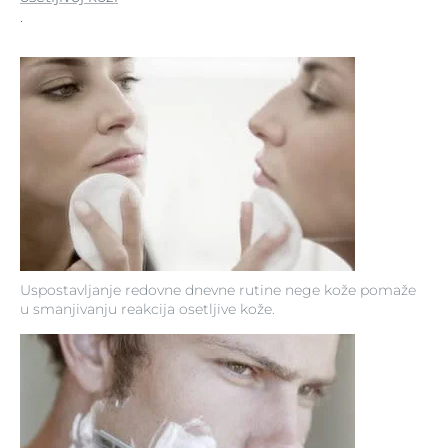
.
Uspostavljanje redovne dnevne rutine nege kože pomaže
u smanjivanju reakcija osetljive kože.