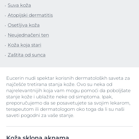
Suva koža
Atopijski dermatitis
Osetljiva koža
Neujednačeni ten
Koža koja stari
Zaštita od sunca
Eucerin nudi spektar korisnih dermatološkh saveta za
najčešće tretirana stanja kože. Ovo su neka od
najrelevantnijih koja vam mogu pomoći da poboljšate
stanje kože i ublažite neke od simptoma. Ipak,
preporučujemo da se posavetujete sa svojim lekarom,
terapeutom ili dermatologom oko toga da li su naši
saveti pogodni za vaše stanje.
Koža sklona aknama