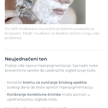
Do 40% muškaraca ima kožne probleme povezane sa
brijanjem. Mlađi i muškarci sa bleđom kožom imaju više
problema.
Neujednačeni ten
Postoji više tipova hiperpigmentacije. Saznajte neke
preventivne savete da ujednačite izgled svoje kože.
Koristite
kremu za sunčanje širokog spektra
svakog dana da biste sprečili hiperpigmentaciju.
Korišćenje korektivne šminke
može pomoći u
ujednačavanju izgleda kože.