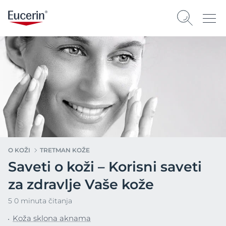
O KOŽI
TRETMAN KOŽE
Saveti o koži – Korisni saveti
za zdravlje Vaše kože
5 0 minuta čitanja
Koža sklona aknama