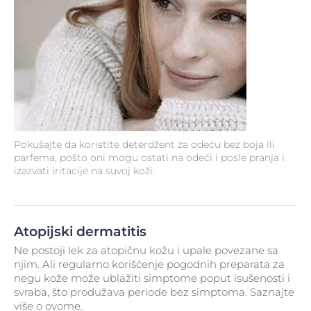
Pokušajte da koristite deterdžent za odeću bez boja ili
parfema, pošto oni mogu ostati na odeći i posle pranja i
izazvati iritacije na suvoj koži.
Atopijski dermatitis
Ne postoji lek za atopičnu kožu i upale povezane sa
njim. Ali regularno korišćenje pogodnih preparata za
negu kože može ublažiti simptome poput isušenosti i
svraba, što produžava periode bez simptoma. Saznajte
više o ovome.