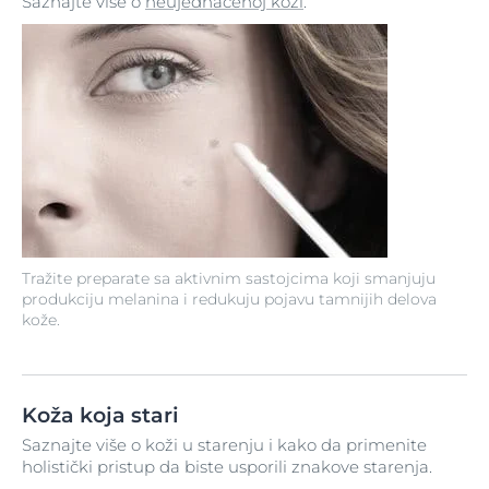
Saznajte više o
neujednačenoj koži
.
Tražite preparate sa aktivnim sastojcima koji smanjuju
produkciju melanina i redukuju pojavu tamnijih delova
kože.
Koža koja stari
Saznajte više o koži u starenju i kako da primenite
holistički pristup da biste usporili znakove starenja.