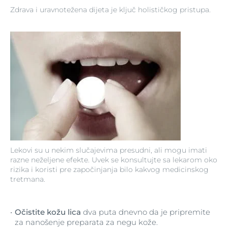
Zdrava i uravnotežena dijeta je ključ holističkog pristupa.
Lekovi su u nekim slučajevima presudni, ali mogu imati
razne neželjene efekte. Uvek se konsultujte sa lekarom oko
rizika i koristi pre započinjanja bilo kakvog medicinskog
tretmana.
Očistite kožu lica
dva puta dnevno da je pripremite
za nanošenje preparata za negu kože.