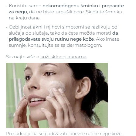
Koristite samo
nekomedogenu šminku i preparate
za negu
, da ne biste zapušili pore. Skidajte šminku
na kraju dana.
Ozbiljnost akni i njihovi simptomi se razlikuju od
slučaja do slučaja, tako da ćete možda morati
da
prilagođavate svoju rutinu nege kože
. Ako imate
sumnje, konsultujte se sa dermatologom.
Saznajte više o
koži sklonoj aknama
.
Presudno je da se pridržavate dnevne rutine nege kože,