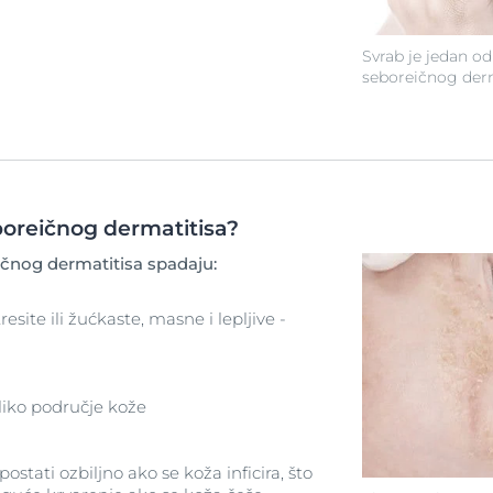
Svrab je jedan o
seboreičnog derm
boreičnog dermatitisa?
čnog dermatitisa spadaju:
resite ili žućkaste, masne i lepljive -
liko područje kože
ostati ozbiljno ako se koža inficira, što