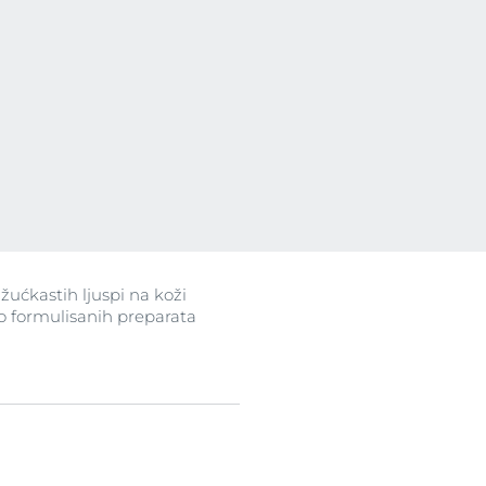
isije
tipove kože
žućkastih ljuspi na koži
ree
lno formulisanih preparata
ts