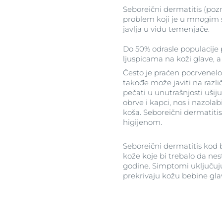
Seboreični dermatitis (poz
problem koji je u mnogim 
javlja u vidu temenjače.
Do 50% odrasle populacije p
ljuspicama na koži glave, a
Često je praćen pocrvenel
takođe može javiti na razl
pečati u unutrašnjosti ušij
obrve i kapci, nos i nazolab
koša. Seboreični dermatitis
higijenom.
Seboreični dermatitis kod 
kože koje bi trebalo da nes
godine. Simptomi uključuju
prekrivaju kožu bebine glave