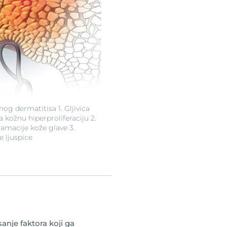
og dermatitisa 1. Gljivica
a kožnu hiperproliferaciju 2.
lamacije kože glave 3.
ve ljuspice
sanje faktora koji ga