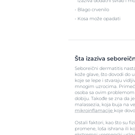
izaziva dodatni svrab i m
Blago crvenilo
Kosa može opadati
Šta izaziva seboreič
Seboreični dermatitis nasta
kože glave, što dovodi do u
koje se lepe i stvaraju vidlj
mnogim uzrocima. Primećen
osoba sa ovim problemom 
dobiju. Takođe se zna da je 
malassezia, koja buja na 
mikroinflamacije
koje dovo
Ostali faktori, kao što su f
promene, loša ishrana ili k
ekstremni vremenski uslov