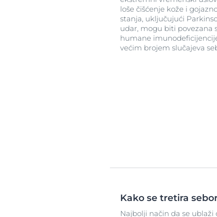
loše čišćenje kože i gojazn
stanja, uključujući Parkin
udar, mogu biti povezana 
humane imunodeficijencije
većim brojem slučajeva se
Kako se tretira sebo
Najbolji način da se ublaži