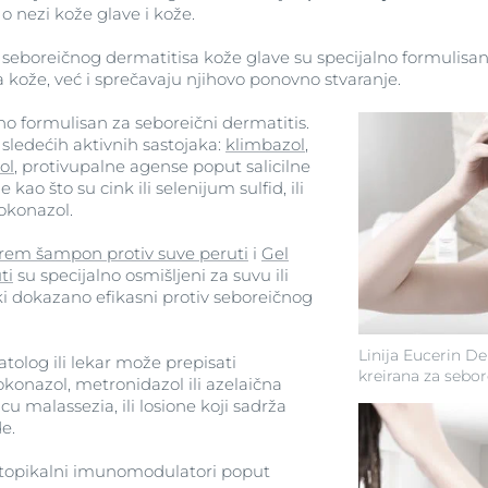
 nezi kože glave i kože.
seboreičnog dermatitisa kože glave su specijalno formulisan
 kože, već i sprečavaju njihovo ponovno stvaranje.
o formulisan za seboreični dermatitis.
sledećih aktivnih sastojaka:
klimbazol
,
ol
, protivupalne agense poput salicilne
 kao što su cink ili selenijum sulfid, ili
tokonazol.
rem šampon protiv suve peruti
i
Gel
ti
su specijalno osmišljeni za suvu ili
i dokazano efikasni protiv seboreičnog
Linija Eucerin D
olog ili lekar može prepisati
kreirana za sebor
okonazol, metronidazol ili azelaična
vicu malassezia, ili losione koji sadrža
e.
i topikalni imunomodulatori poput