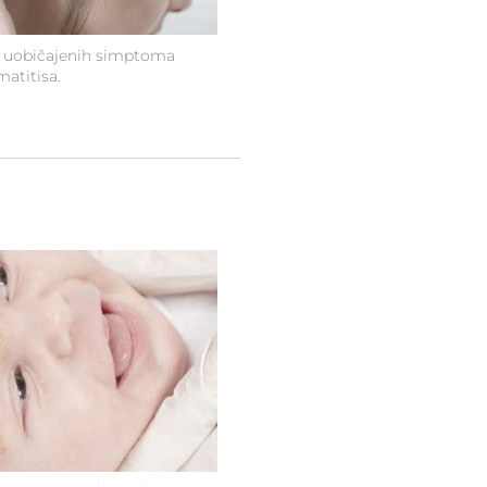
d uobičajenih simptoma
atitisa.