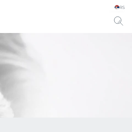
RS
Choose your Language &
Country
uronsku kiselinu.