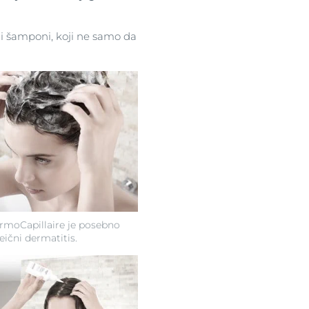
i šamponi, koji ne samo da
ermoCapillaire je posebno
eični dermatitis.