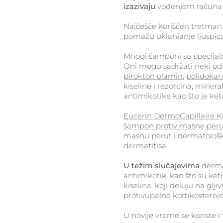
izazivaju
vođenjem računa o
Najčešće korišćen tretman 
pomažu uklanjanje ljuspica
Mnogi šamponi su specijaln
Oni mogu sadržati neki od 
pirokton olamin
,
polidokan
kiseline i rezorcina, minerale
antimikotike kao što je ke
Eucerin DermoCapillaire K
šampon protiv masne peru
masnu perut i dermatološk
dermatitisa.
U težim slučajevima
dermat
antimikotik, kao što su ket
kiselina, koji deluju na glji
protivupalne kortikosteroid
U novije vreme se koriste 