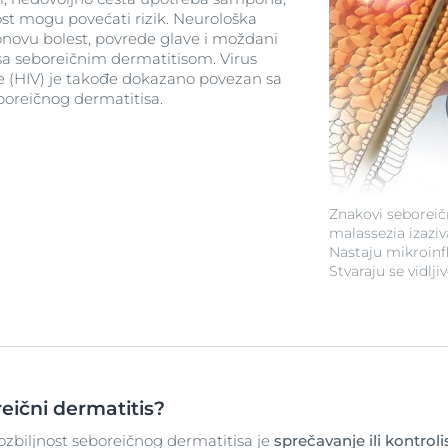
ost mogu povećati rizik. Neurološka
sonovu bolest, povrede glave i moždani
sa seboreičnim dermatitisom. Virus
 (HIV) je takođe dokazano povezan sa
boreičnog dermatitisa.
Znakovi seboreičn
malassezia izaziv
Nastaju mikroinf
Stvaraju se vidlji
reični dermatitis?
 ozbiljnost seboreičnog dermatitisa je
sprečavanje ili kontroli