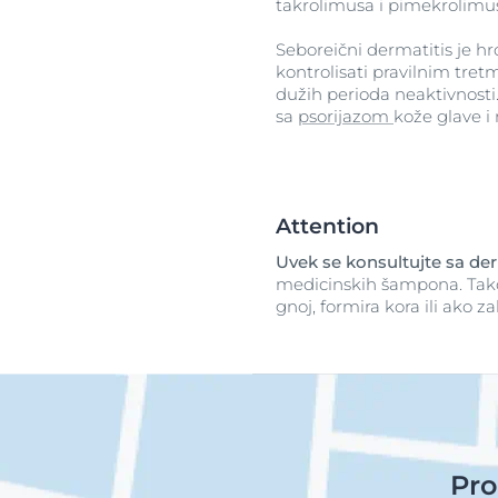
takrolimusa i pimekrolimu
Seboreični dermatitis je h
kontrolisati pravilnim tr
dužih perioda neaktivnosti.
sa
psorijazom
kože glave i 
Attention
Uvek se konsultujte sa d
medicinskih šampona. Takođe
gnoj, formira kora ili ako 
Pro