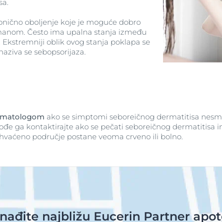
sa.
ronično oboljenje koje je moguće dobro
etmanom. Često ima upalna stanja između
 Ekstremniji oblik ovog stanja poklapa se
naziva se sebopsorijaza.
ermatologom
ako se simptomi seboreičnog dermatitisa nesm
 ga kontaktirajte ako se pečati seboreičnog dermatitisa infic
zahvaćeno područje postane veoma crveno ili bolno.
nađite najbližu Eucerin Partner apo