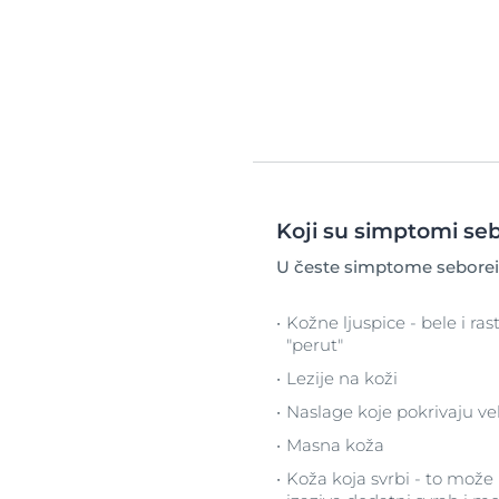
Koji su simptomi se
U česte simptome seborei
Kožne ljuspice - bele i rast
"perut"
Lezije na koži
Naslage koje pokrivaju ve
Masna koža
Koža koja svrbi - to može p