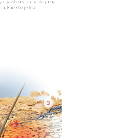
 javiti u vidu naslaga na
a, kao što je lice.