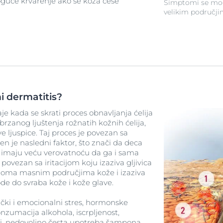
oguće krvarenje ako se koža češe
Simptomi se mogu
velikim područjim
ni dermatitis?
je kada se skrati proces obnavljanja ćelija
brzanog ljuštenja rožnatih kožnih ćelija,
ive ljuspice. Taj proces je povezan sa
 je nasledni faktor, što znači da deca
imaju veću verovatnoću da ga i sama
povezan sa iritacijom koju izaziva gljivica
veoma masnim područjima kože i izaziva
de do svraba kože i kože glave.
izički i emocionalni stres, hormonske
onzumacija alkohola, iscrpljenost,
i, nedovoljno česta upotreba šampona,