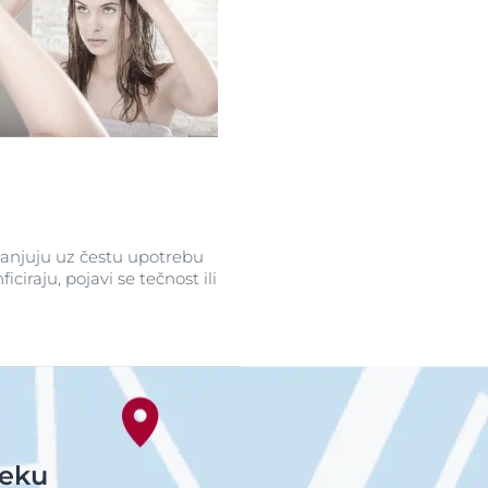
anjuju uz čestu upotrebu
iraju, pojavi se tečnost ili
teku