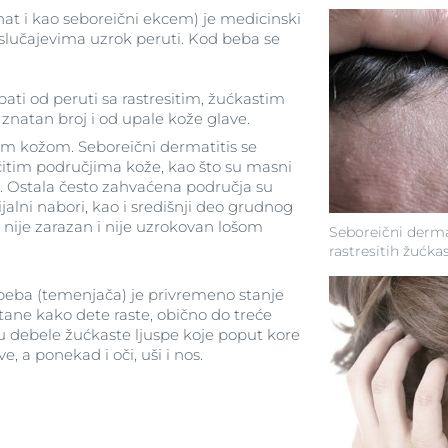
nat i kao seboreični ekcem) je medicinski
slučajevima uzrok peruti. Kod beba se
ati od peruti sa rastresitim, žućkastim
 znatan broj i od upale kože glave.
om kožom. Seboreični dermatitis se
ičitim područjima kože, kao što su masni
u. Ostala često zahvaćena područja su
ijalni nabori, kao i središnji deo grudnog
 nije zarazan i nije uzrokovan lošom
Seboreični derma
rastresitih žućkas
beba (temenjača) je privremeno stanje
tane kako dete raste, obično do treće
 debele žućkaste ljuspe koje poput kore
, a ponekad i oči, uši i nos.