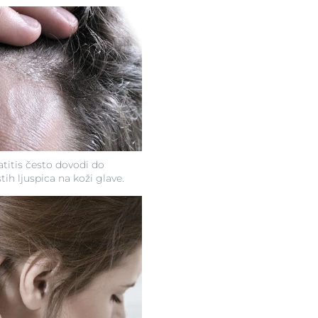
titis često dovodi do
tih ljuspica na koži glave.