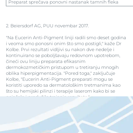
Preparat sprečava ponovni nastanak tamnih fleka
2. Beiersdorf AG, PUU novembar 2017.
"Na Eucerin Anti-Pigment liniji radili smo deset godina
i veoma smo ponosni onim što smo postigli," kaže Dr
Kolbe. Prvi rezultati vidljivi su nakon dve nedelje i
kontinuirano se poboljšavaju redovnom upotrebom,
čineći ovu liniju preparata efikasnim
dermokozmetičkim pristupom u tretiranju mnogih
oblika hiperpigmentacija. "Pored toga," zaključuje
Kolbe, "Eucerin Anti-Pigment preparati mogu se
koristiti uporedo sa dermatološkim tretmanima kao
što su hemijski pilinzi i terapije laserom kako bi se
pojačalo i produžilo trajanje rezultata."