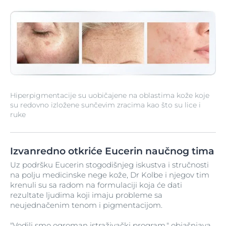
Hiperpigmentacije su uobičajene na oblastima kože koje
su redovno izložene sunčevim zracima kao što su lice i
ruke
Izvanredno otkriće Eucerin naučnog tima
Uz podršku Eucerin stogodišnjeg iskustva i stručnosti
na polju medicinske nege kože, Dr Kolbe i njegov tim
krenuli su sa radom na formulaciji koja će dati
rezultate ljudima koji imaju probleme sa
neujednačenim tenom i pigmentacijom.
"Vodili smo ogroman istraživački program," objašnjava