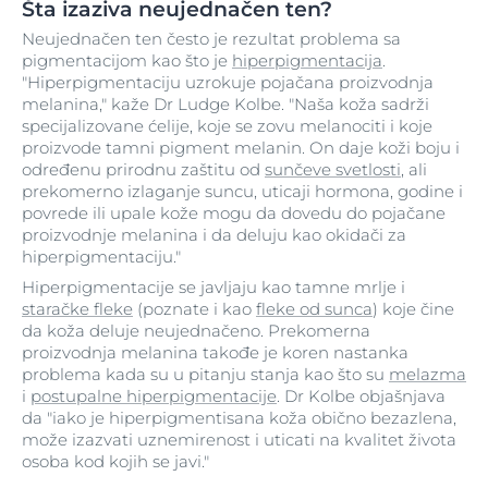
Šta izaziva neujednačen ten?
Neujednačen ten često je rezultat problema sa
pigmentacijom kao što je
hiperpigmentacija
.
"Hiperpigmentaciju uzrokuje pojačana proizvodnja
melanina," kaže Dr Ludge Kolbe. "Naša koža sadrži
specijalizovane ćelije, koje se zovu melanociti i koje
proizvode tamni pigment melanin. On daje koži boju i
određenu prirodnu zaštitu od
sunčeve svetlosti
, ali
prekomerno izlaganje suncu, uticaji hormona, godine i
povrede ili upale kože mogu da dovedu do pojačane
proizvodnje melanina i da deluju kao okidači za
hiperpigmentaciju."
Hiperpigmentacije se javljaju kao tamne mrlje i
staračke fleke
(poznate i kao
fleke od sunca
) koje čine
da koža deluje neujednačeno. Prekomerna
proizvodnja melanina takođe je koren nastanka
problema kada su u pitanju stanja kao što su
melazma
i
postupalne hiperpigmentacije
. Dr Kolbe objašnjava
da "iako je hiperpigmentisana koža obično bezazlena,
može izazvati uznemirenost i uticati na kvalitet života
osoba kod kojih se javi."