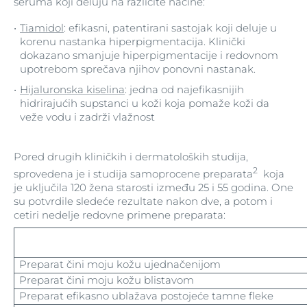
seruma koji deluju na različite načine:
Tiamidol
: efikasni, patentirani sastojak koji deluje u
korenu nastanka hiperpigmentacija. Klinički
dokazano smanjuje hiperpigmentacije i redovnom
upotrebom sprečava njihov ponovni nastanak.
Hijaluronska kiselina
: jedna od najefikasnijih
hidrirajućih supstanci u koži koja pomaže koži da
veže vodu i zadrži vlažnost
Pored drugih kliničkih i dermatoloških studija,
2
sprovedena je i studija samoprocene preparata
koja
je uključila 120 žena starosti između 25 i 55 godina. One
su potvrdile sledeće rezultate nakon dve, a potom i
cetiri nedelje redovne primene preparata:
Preparat čini moju kožu ujednačenijom
Preparat čini moju kožu blistavom
Preparat efikasno ublažava postojeće tamne fleke