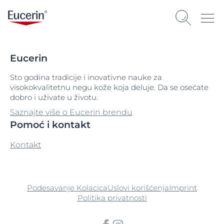
Eucerin
Sto godina tradicije i inovativne nauke za
visokokvalitetnu negu kože koja deluje. Da se osećate
dobro i uživate u životu.
Saznajte više o Eucerin brendu
Pomoć i kontakt
Kontakt
Podesavanje Kolacica
Uslovi korišćenja
Imprint
Politika privatnosti