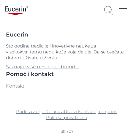
Eucerin
Sto godina tradicije i inovativne nauke za
visokokvalitetnu negu kože koja deluje. Da se osećate
dobro i uživate u životu.
Saznajte više o Eucerin brendu
Pomoć i kontakt
Kontakt
Podesavanje Kolacica
Uslovi korišćenja
Imprint
Politika privatnosti