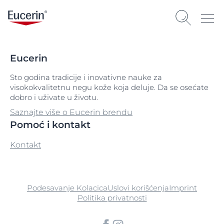
Eucerin
Sto godina tradicije i inovativne nauke za
visokokvalitetnu negu kože koja deluje. Da se osećate
dobro i uživate u životu.
Saznajte više o Eucerin brendu
Pomoć i kontakt
Kontakt
Podesavanje Kolacica
Uslovi korišćenja
Imprint
Politika privatnosti