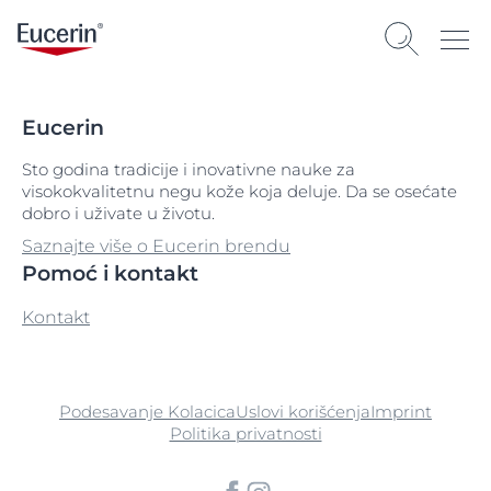
Eucerin
Sto godina tradicije i inovativne nauke za
visokokvalitetnu negu kože koja deluje. Da se osećate
dobro i uživate u životu.
Saznajte više o Eucerin brendu
Pomoć i kontakt
Kontakt
Podesavanje Kolacica
Uslovi korišćenja
Imprint
Politika privatnosti