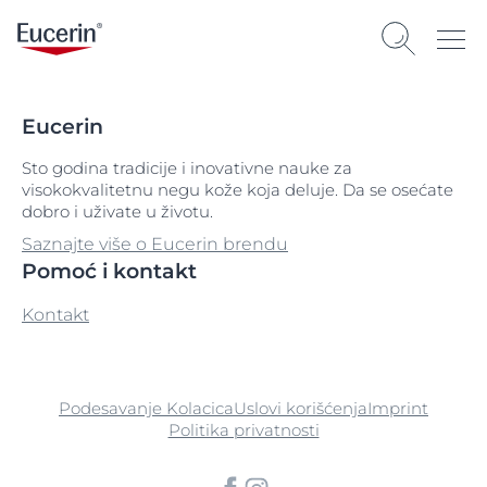
Eucerin
Sto godina tradicije i inovativne nauke za
visokokvalitetnu negu kože koja deluje. Da se osećate
dobro i uživate u životu.
Saznajte više o Eucerin brendu
Pomoć i kontakt
Kontakt
Podesavanje Kolacica
Uslovi korišćenja
Imprint
Politika privatnosti