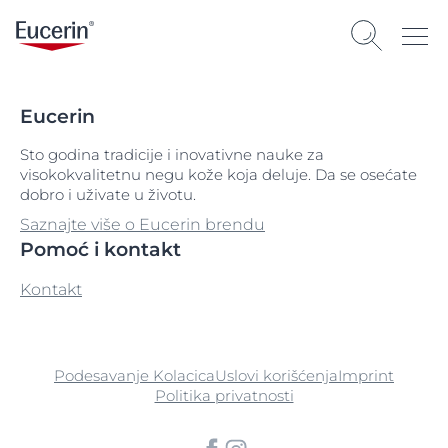
Eucerin
Sto godina tradicije i inovativne nauke za
visokokvalitetnu negu kože koja deluje. Da se osećate
dobro i uživate u životu.
Saznajte više o Eucerin brendu
Pomoć i kontakt
Kontakt
Podesavanje Kolacica
Uslovi korišćenja
Imprint
Politika privatnosti