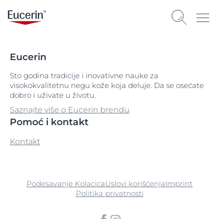
Eucerin
Sto godina tradicije i inovativne nauke za
visokokvalitetnu negu kože koja deluje. Da se osećate
dobro i uživate u životu.
Saznajte više o Eucerin brendu
Pomoć i kontakt
Kontakt
Podesavanje Kolacica
Uslovi korišćenja
Imprint
Politika privatnosti