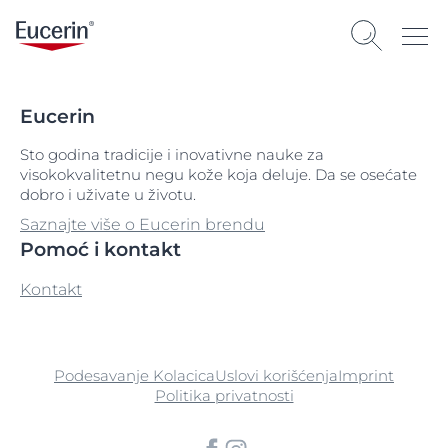
Eucerin
Sto godina tradicije i inovativne nauke za
visokokvalitetnu negu kože koja deluje. Da se osećate
dobro i uživate u životu.
Saznajte više o Eucerin brendu
Pomoć i kontakt
Kontakt
Podesavanje Kolacica
Uslovi korišćenja
Imprint
Politika privatnosti