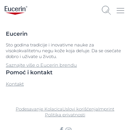
Eucerin
Sto godina tradicije i inovativne nauke za
visokokvalitetnu negu kože koja deluje. Da se osećate
dobro i uživate u životu.
Saznajte više o Eucerin brendu
Pomoć i kontakt
Kontakt
Podesavanje Kolacica
Uslovi korišćenja
Imprint
Politika privatnosti