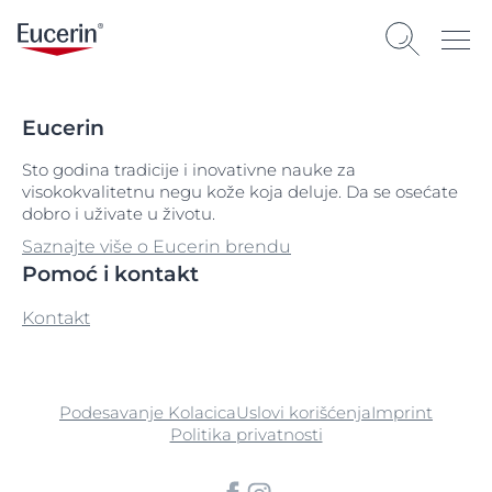
Eucerin
Sto godina tradicije i inovativne nauke za
visokokvalitetnu negu kože koja deluje. Da se osećate
dobro i uživate u životu.
Saznajte više o Eucerin brendu
Pomoć i kontakt
Kontakt
Podesavanje Kolacica
Uslovi korišćenja
Imprint
Politika privatnosti