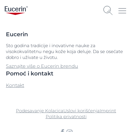
Eucerin
Sto godina tradicije i inovativne nauke za
visokokvalitetnu negu kože koja deluje. Da se osećate
dobro i uživate u životu.
Saznajte više o Eucerin brendu
Pomoć i kontakt
Kontakt
Podesavanje Kolacica
Uslovi korišćenja
Imprint
Politika privatnosti