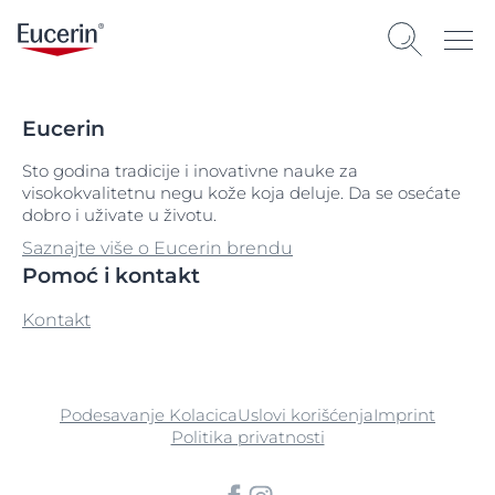
Eucerin
Sto godina tradicije i inovativne nauke za
visokokvalitetnu negu kože koja deluje. Da se osećate
dobro i uživate u životu.
Saznajte više o Eucerin brendu
Pomoć i kontakt
Kontakt
Podesavanje Kolacica
Uslovi korišćenja
Imprint
Politika privatnosti