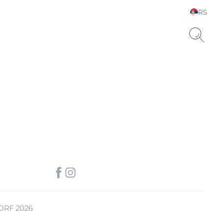
RS
Choose your Language &
Country
uronsku kiselinu.
ORF 2026