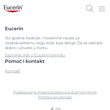
Eucerin
Sto godina tradicije i inovativne nauke za
visokokvalitetnu negu kože koja deluje. Da se osećate
dobro i uživate u životu.
Saznajte više o Eucerin brendu
Pomoć i kontakt
Kontakt
Podesavanje Kolacica
Uslovi korišćenja
Imprint
Politika privatnosti