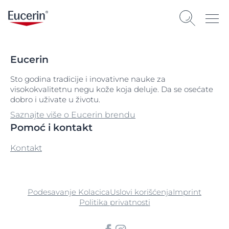
Eucerin
Sto godina tradicije i inovativne nauke za
visokokvalitetnu negu kože koja deluje. Da se osećate
dobro i uživate u životu.
Saznajte više o Eucerin brendu
Pomoć i kontakt
Kontakt
Podesavanje Kolacica
Uslovi korišćenja
Imprint
Politika privatnosti