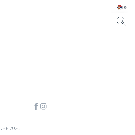
RS
Choose your Language &
Country
uronsku kiselinu.
ORF 2026