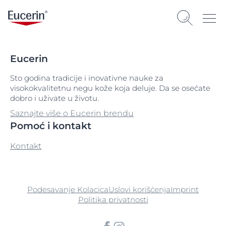
Eucerin
Sto godina tradicije i inovativne nauke za
visokokvalitetnu negu kože koja deluje. Da se osećate
dobro i uživate u životu.
Saznajte više o Eucerin brendu
Pomoć i kontakt
Kontakt
Podesavanje Kolacica
Uslovi korišćenja
Imprint
Politika privatnosti