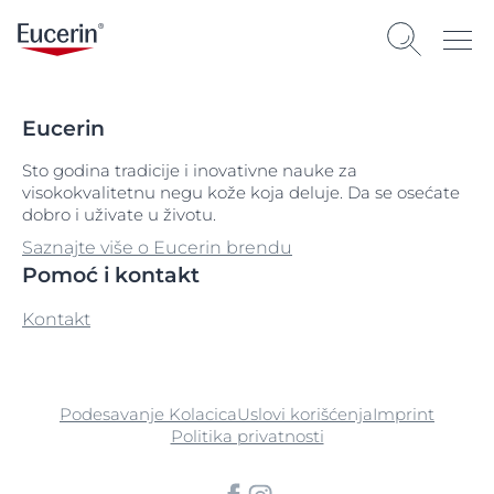
Eucerin
Sto godina tradicije i inovativne nauke za
visokokvalitetnu negu kože koja deluje. Da se osećate
dobro i uživate u životu.
Saznajte više o Eucerin brendu
Pomoć i kontakt
Kontakt
Podesavanje Kolacica
Uslovi korišćenja
Imprint
Politika privatnosti