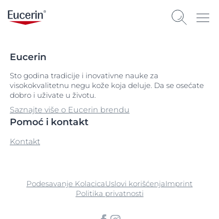
Eucerin
Sto godina tradicije i inovativne nauke za
visokokvalitetnu negu kože koja deluje. Da se osećate
dobro i uživate u životu.
Saznajte više o Eucerin brendu
Pomoć i kontakt
Kontakt
Podesavanje Kolacica
Uslovi korišćenja
Imprint
Politika privatnosti