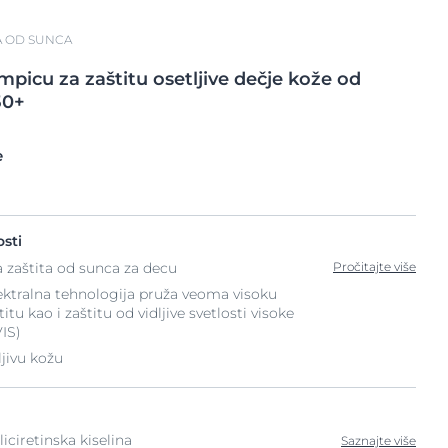
A OD SUNCA
mpicu za zaštitu
osetljive dečje kože od
50+
e
sti
 zaštita od sunca za decu
Pročitajte više
ktralna tehnologija pruža veoma visoku
tu kao i zaštitu od vidljive svetlosti visoke
IS)
jivu kožu
iciretinska kiselina
Saznajte više