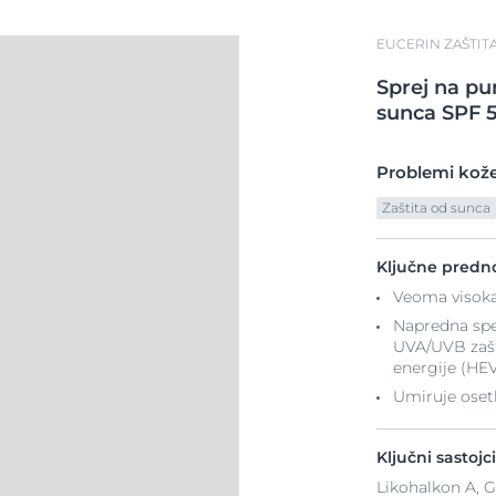
EUCERIN ZAŠTIT
Sprej
na
pu
sunca SPF 
Problemi kož
Zaštita od sunca
Ključne predno
Veoma visoka
Napredna spe
UVA/UVB zašti
energije (HEV
Umiruje osetl
Ključni sastojci
Likohalkon A, Gl