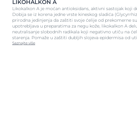
LIKOHALKON A
Likokalkon A je moćan antioksidans, aktivni sastojak koji de
Dobija se iz korena jedne vrste kineskog sladića (Glycyrrhiza
prirodna jedinjenja da zaštiti svoje ćelije od prekomerne s
upotrebljava u preparatima za negu kože, likokalkon A del
neutralisanje slobodnih radikala koji negativno utiču na će
starenja. Pomaže u zaštiti dubljih slojeva epidermisa od ut
Saznajte više