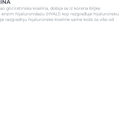
LINA
 gliciretinska kiselina, dobija se iz korena biljke
a enzim hijaluronidazu (HYAL1) koji rezgrađuje hijaluronsku
uje razgradnju hijaluronske kiseline same kože za više od