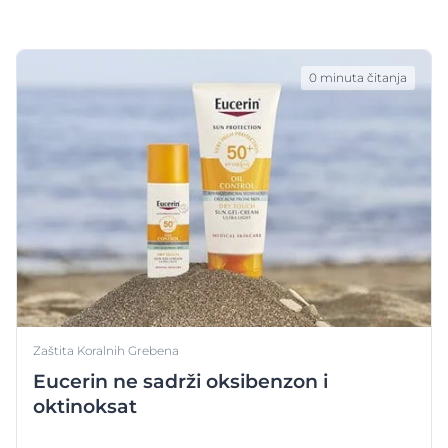
0 minuta čitanja
Zaštita Koralnih Grebena
Eucerin ne sadrži oksibenzon i
oktinoksat