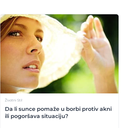
Životni Stil
Da li sunce pomaže u borbi protiv akni
ili pogoršava situaciju?