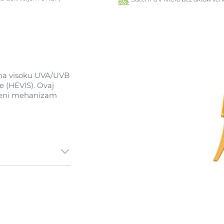
oma visoku UVA/UVB
je (HEVIS). Ovaj
tveni mehanizam
ni uzrok
energije (HEVIS)
kala koji zatim
tu osetljive
od sunca za decu