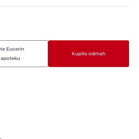
te Eucerin
Kupite odmah
 apoteku
a