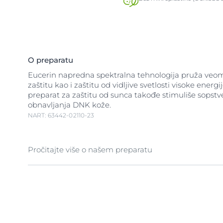
O preparatu
Eucerin napredna spektralna tehnologija pruža ve
zaštitu kao i zaštitu od vidljive svetlosti visoke energi
preparat za zaštitu od sunca takođe stimuliše sops
obnavljanja DNK kože.
NART: 63442-02110-23
Pročitajte više o našem preparatu
Sprej za zaštitu od sunca za decu UV svetlost je glav
oštećenja kože od sunca, ali i
vidljiva svetlost visoke 
takođe može da prouzrokuje stvaranje slobodnih radi
vrše stres na kožu. Eucerin Sprej na pumpicu za zašti
dečje kože od sunca SPF 50+ je preparat za zaštitu 