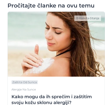
Pročitajte članke na ovu temu
0 minuta čitanja
Zaštita Od Sunca
Alergije Na Sunce
Kako mogu da ih sprečim i zaštitim
svoju kožu sklonu alergiji?