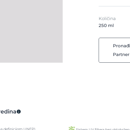
Količina
250 ml
Pronađi
Partner
redina
 sa definicijom UNEP)
Sistem UV filtera bez oktokrilen