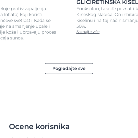
GLICIRETINSKA KISE
luje protiv zapaljenja.
Enoksolon, takođe poznat i kao
 Inflata) koji koristi
Kineskog sladića. On inhibir
unčeve svetlosti. Kada se
kiselinu i na taj način smanj
uje na smanjenje upale i
50%.
lije kože i ubrzavaju proces
Saznajte više
icaja sunca.
Pogledajte sve
Ocene korisnika