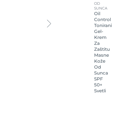
OD
SUNCA
Oil
Control
Tonirani
Gel-
Krem
Za
Zaštitu
Masne
Kože
Od
Sunca
SPF
50+
Svetli