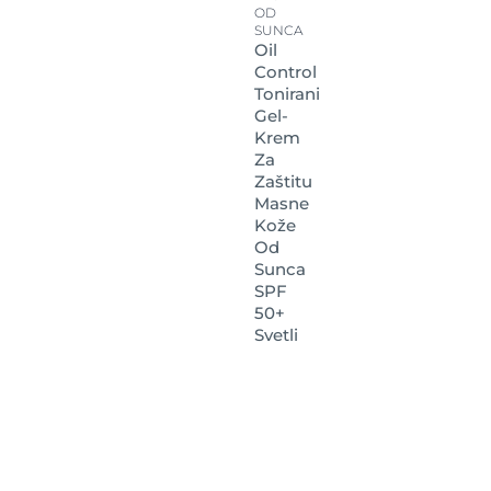
OD
SUNCA
Oil
Control
Tonirani
Gel-
Krem
Za
Zaštitu
Masne
Kože
Od
Sunca
SPF
50+
Svetli