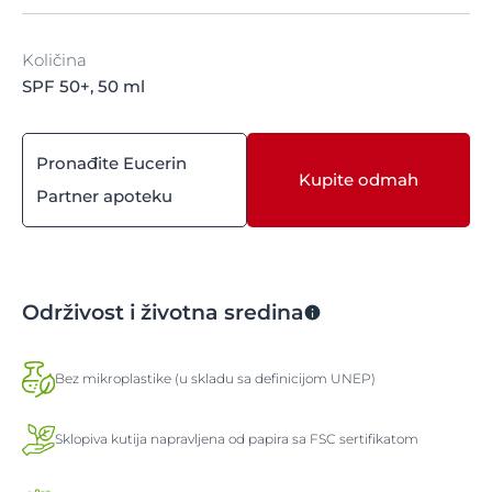
Količina
SPF 50+, 50 ml
Pronađite Eucerin
Kupite odmah
Partner apoteku
Održivost i životna sredina
Bez mikroplastike (u skladu sa definicijom UNEP)
Sklopiva kutija napravljena od papira sa FSC sertifikatom