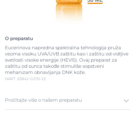
O preparatu
Eucerinova napredna spektralna tehnologija pruža
veoma visoku UVA/UVB zaštitu kao i zaštitu od vidljive
svetlosti visoke energije (HEVIS). Ovaj preparat za
zaštitu od sunca takođe stimuliše sopstveni
mehanizam obnavljanja DNK kože.
NART: 63842-02110-22
Pročitajte više o našem preparatu
Preparat za zaštitu lica od sunca koji štiti i umiruje
osetljivu i suvu kožu UV svetlost je glavni uzrok
oštećenja kože od sunca, ali i
vidljiva svetlost visoke
energije (HEVIS)
takođe može da prouzrokuje