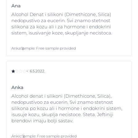
i mogu dodatno pogoršati stanja kao što su fleke od
Ana
Mnoge moderne kreme za zašitu od sunca nude
sunca (poznate i kao staračke fleke) i
melazma
.
Alcohol Denat i silikoni (Dimethicone, Silica)
efekasnu zaštitu od UVA i UVB zraka, ali mi
nedopustivo za eucerin. Svi znamo stetnost
preporučujemo da potražite preparate koji takođe štite
silikona za kozu ali i za hormone i endokrini
i od negativnih uticaja HEVIS svetlosti. Ovi preparati će
sistem, isusivanje koze, skupljanje necistoca.
vašoj koži pružiti pouzdanu zaštitu od
fotostarenja
, te
dugoročno mogu pomoći u borbi protiv vidljivih
znakova starenja kao što su bore.
Anka
Sample
:
Free sample provided
6.5.2022.
Anka
Alcohol denat i silikoni (Dimethicone, Silica),
nedopustivoo za eucerin. Svi znamo stetnost
silikona po kozu ali i hormone i endokrini sistem,
isusuje kozu, skuplja necistoce. Steta. Jeftiniji
brendovi imaju bolji sastav.
Ankic
Sample
:
Free sample provided