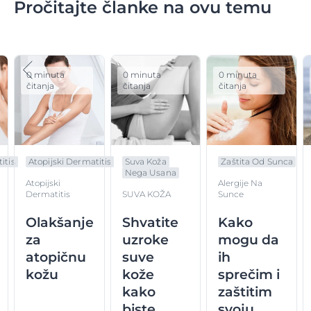
Pročitajte članke na ovu temu
0 minuta
0 minuta
0 minuta
čitanja
čitanja
čitanja
itis
Atopijski Dermatitis
Suva Koža
Zaštita Od Sunca
Nega Usana
Atopijski
Alergije Na
Dermatitis
SUVA KOŽA
Sunce
Olakšanje
Shvatite
Kako
za
uzroke
mogu da
atopičnu
suve
ih
kožu
kože
sprečim i
kako
zaštitim
biste
svoju