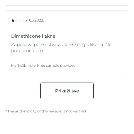
6.5.2022.
Dimethicone i akne
Zapusava pore i stvara akne zbog silikona. Ne
preporucujem.
Marko
Sample
:
Free sample provided
Prikaži sve
*The authenticity of the reviews is not verified