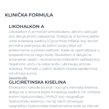
stvaranje slobodnih radikala koji zatim vrše stres na
kožu. Eucerin Krema za zaštitu osetljive kože od sunca
SPF 50+ je preparat za zaštitu kože lica od sunca za
KLINIČKA FORMULA
svaki dan koji štiti i umiruje osetljivu i suvu kožu.
Napredna spektralna tehnologija kombinuje
LIKOHALKON A
fotostabilne UVA/UVB filtere¹ širokog sprektra za
Likokalkon A je moćan antioksidans, aktivni sastojak
visoku UV zaštitu sa Likokalkonom A koji neutrališe
koji deluje protiv zapaljenja. Dobija se iz korena jedne
slobodne radikale koje izazivaju
UV zraci i
vidljiva
vrste kineskog sladića (Glycyrrhiza Inflata) koji koristi
svetlost visoke energije (HEVIS)
. Ovaj preparat za
prirodna jedinjenja da zaštiti svoje ćelije od
zaštitu od sunca takođe sadrži i
Gliciretinsku kiselinu
prekomerne sunčeve svetlosti. Kada se upotrebljava u
koja stimuliše sopstveni mehanizam obnavljanja DNK
preparatima za negu kože, likokalkon A deluje na
kože. Ne sadrži parfeme i ima laganu, kremastu
smanjenje upale i neutralisanje slobodnih radikala koji
teksturu. Klinička i dermatološka ispitivanja pokazuju
negativno utiču na ćelije kože i ubrzavaju proces
dobru podnošljivost na osetljivoj i atopičnoj koži. 1 -
starenja. Pomaže u zaštiti dubljih slojeva epidermisa
Ispunjava visoke standarde za UVA i UVB zaštitu koje
od uticaja sunca.
definiše Cosmetics Europe. Nivoi UVA zaštite u
Saznajte više
preparatima je viši od EU preporuke.
GLICIRETINSKA KISELINA
Enoksolon, takođe poznat i kao gliciretinska kiselina,
dobija se iz korena biljke Kineskog sladića. On inhibira
enzim hijaluronidazu (HYAL1) koji rezgrađuje
hijaluronsku kiselinu i na taj način smanjuje
razgradnju hijaluronske kiseline same kože za više od