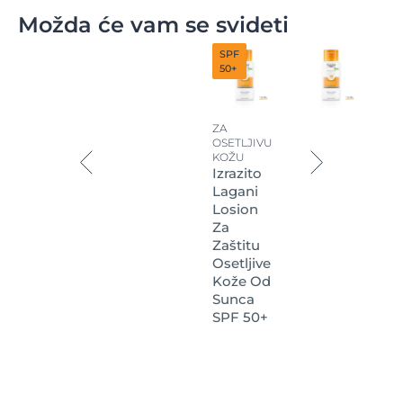
Možda će vam se svideti
SPF
50+
ZA
OSETLJIVU
KOŽU
Izrazito
Lagani
Losion
Za
Zaštitu
Osetljive
Kože Od
Sunca
SPF 50+