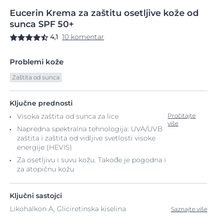
Eucerin
Krema
za zaštitu osetljive
kože od
sunca SPF 50+
4,1
10 komentar
Problemi kože
Zaštita od sunca
Ključne prednosti
Visoka zaštita od sunca za lice
Pročitajte
više
Napredna spektralna tehnologija: UVA/UVB
zaštita i zaštita od vidljive svetlosti visoke
energije (HEVIS)
Za osetljivu i suvu kožu. Takođe je pogodna i
za atopičnu kožu
Ključni sastojci
Likohalkon A, Gliciretinska kiselina
Saznajte više