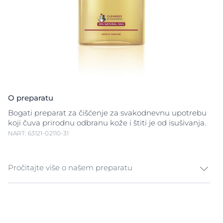
O preparatu
Bogati preparat za čišćenje za svakodnevnu upotrebu
koji čuva prirodnu odbranu kože i štiti je od isušivanja.
NART: 63121-02110-31
Pročitajte više o našem preparatu
Ulje za tuširanje za suvu, osetljivu kožu Suvu, osetljivu
kožu lako iziritiraju spoljašnji okidači kao što su često
pranje, promene u temperaturi i izloženost agensima,