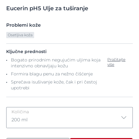
Eucerin
pH5
Ulje za tuširanje
Problemi kože
Osetljiva koža
Ključne prednosti
Bogato prirodnim negujućim uljima koja
Pročitajte
više
intenzivno obnavljaju kožu
Formira blagu penu za nežno čišćenje
Sprečava isušivanje kože, čak i pri čestoj
upotrebi
Količina
200 ml
200 ml