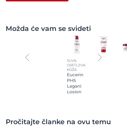
Možda će vam se svideti
SUVA,
OSETLJIVA
KOŽA
Eucerin
PH5
Lagani
Losion
Pročitajte članke na ovu temu