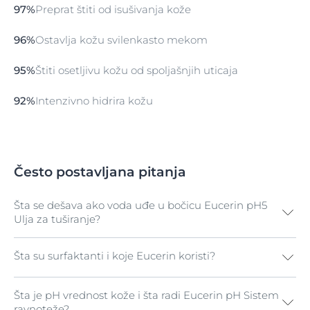
97%
Preprat štiti od isušivanja kože
96%
Ostavlja kožu svilenkasto mekom
95%
Štiti osetljivu kožu od spoljašnjih uticaja
92%
Intenzivno hidrira kožu
Često postavljana pitanja
Šta se dešava ako voda uđe u bočicu Eucerin pH5
Ulja za tuširanje?
Šta su surfaktanti i koje Eucerin koristi?
Mnogi Eucerin preparati sadrže sastojke koji su
rastvorljivi u vodi ili hidrofilni, kao i lipidni ili
hidrofobični. Kako bi se ovim sastojcima omogućilo da
Šta je pH vrednost kože i šta radi Eucerin pH Sistem
Surfaktanti su aktivni agensi za čišćenje, i takođe se
se promešaju jedan sa drugim i stvore homogeni
ravnoteže?