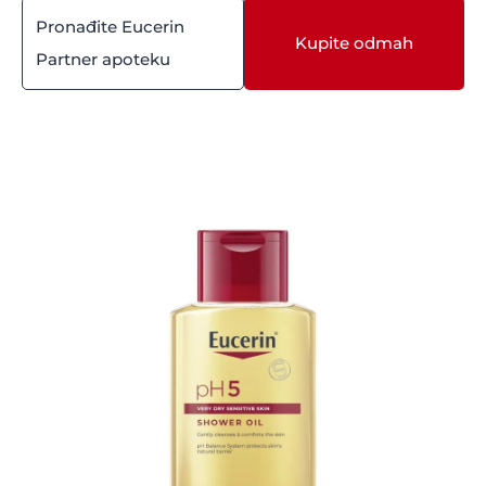
Pronađite Eucerin
400 ml
Kupite odmah
Partner apoteku