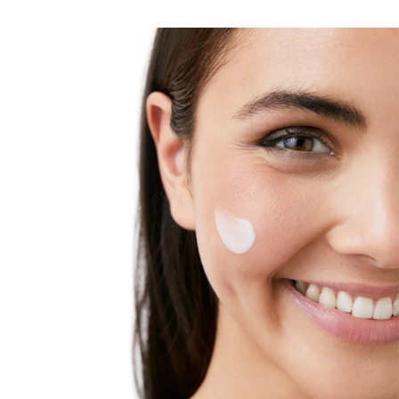
što je sve čini još osetljivijom. Potrebno je više od
blagog preparata za čišćenje kako bi postala manje
osetljiva. Eucerin pH5 Ulje za tuširanje je razvijeno na
poseban način sa izuzetno blagim surfaktantima
pogodnim za čišćenje suve, osetljive kože. Eucerinov
jedinstveni pH Sistem ravnoteže pruža formuli
optimalnu pH vrednost kako bi zaštitila prirodna
odbrana kože i održala njena otpornost. Bogato u
prirodnim negujućim uljima, ono dopunjuje lipide, i
ostavlja negovan i svilenkasto mekan osećaj na
kožisprečavajući njeno isušivanje čak i posle česte
upotrebe. Pogodno je za upotrebu kod dece od treće
godine i starije.