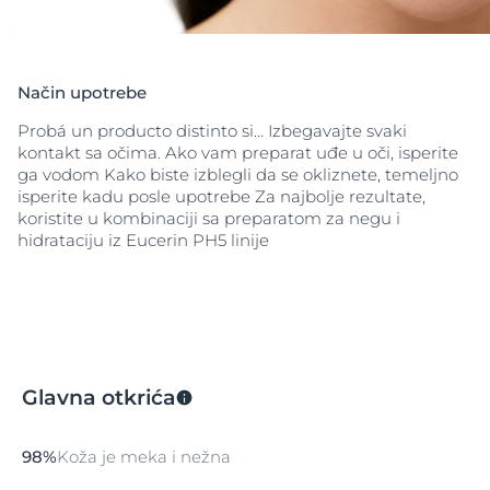
Način upotrebe
Probá un producto distinto si… Izbegavajte svaki
kontakt sa očima. Ako vam preparat uđe u oči, isperite
ga vodom Kako biste izblegli da se okliznete, temeljno
isperite kadu posle upotrebe Za najbolje rezultate,
koristite u kombinaciji sa preparatom za negu i
hidrataciju iz Eucerin PH5 linije
Glavna otkrića
98%
Koža je meka i nežna