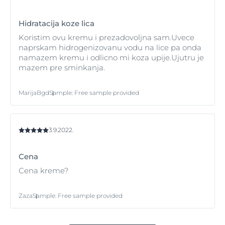
Hidratacija koze lica
Koristim ovu kremu i prezadovoljna sam.Uvece
naprskam hidrogenizovanu vodu na lice pa onda
namazem kremu i odlicno mi koza upije.Ujutru je
mazem pre sminkanja.
MarijaBgd
Sample
:
Free sample provided
3.9.2022.
Cena
Cena kreme?
Zaza
Sample
:
Free sample provided