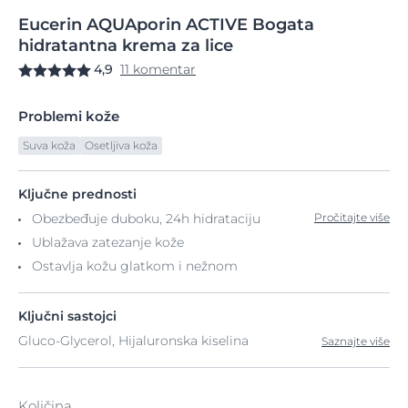
Eucerin
AQUAporin
ACTIVE Bogata
hidratantna
krema za lice
4,9
11 komentar
Problemi kože
Suva koža
Osetljiva koža
Ključne prednosti
Obezbeđuje duboku, 24h hidrataciju
Pročitajte više
Ublažava zatezanje kože
Ostavlja kožu glatkom i nežnom
Ključni sastojci
Gluco-Glycerol, Hijaluronska kiselina
Saznajte više
Količina