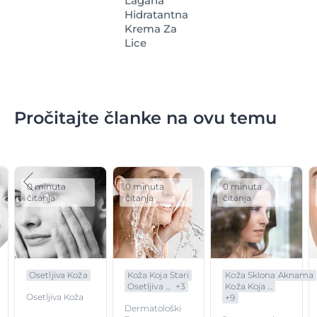
Lagana
Hidratantna
Krema Za
Lice
Pročitajte članke na ovu temu
0 minuta
0 minuta
0 minuta
čitanja
čitanja
čitanja
Osetljiva Koža
Koža Koja Stari
Koža Sklona Aknama
Osetljiva ...
+
3
Koža Koja ...
Osetljiva Koža
+
9
Dermatološki