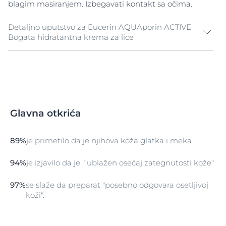
blagim masiranjem. Izbegavati kontakt sa očima.
odgovaraju
osetljivoj koži
, a takođe ne sadrže parfeme
ili parabene.
Detaljno uputstvo za Eucerin AQUAporin ACTIVE
Bogata hidratantna krema za lice
Korak 1: Čišćenje
Svu vodootpornu šminku za oči ukloniti pomoću
Eucerin DermatoCLEAN Sredstva za skidanje
vodootporne maskare i šminke, zatim temeljno očistiti
Glavna otkrića
kožu koristeći Eucerin DermatoCLEAN Blago mleko za
čišćenje
Korak 2: Toniranje
89%
je primetilo da je njihova koža glatka i meka
Tonirati kožu primenom Eucerin DermatoCLEAN
94%
je izjavilo da je " ublažen osećaj zategnutosti kože"
Tonika.
Korak 3: Posebna nega
97%
se slaže da preparat "posebno odgovara osetljivoj
koži".
Prvo naneti posebne preparate za negu koje inače
koristite, kao što je Eucerin AQUAporin ACTIVE Krema
za negu područja oko očiju.