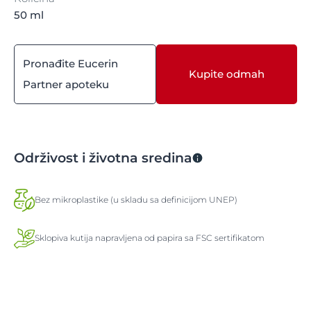
50 ml
Pronađite Eucerin
Kupite odmah
Partner apoteku
Održivost i životna sredina
Bez mikroplastike (u skladu sa definicijom UNEP)
Sklopiva kutija napravljena od papira sa FSC sertifikatom