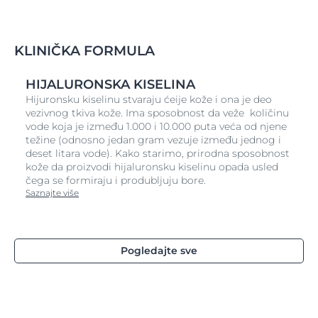
Korak 4: Nega
Nastavite negu pomoću Eucerin AQUAporin ACTIVE
KLINIČKA FORMULA
Bogate hidratantne kreme za lice.
HIJALURONSKA KISELINA
Hijuronsku kiselinu stvaraju ćeije kože i ona je deo
vezivnog tkiva kože. Ima sposobnost da veže količinu
vode koja je između 1.000 i 10.000 puta veća od njene
težine (odnosno jedan gram vezuje između jednog i
deset litara vode). Kako starimo, prirodna sposobnost
kože da proizvodi hijaluronsku kiselinu opada usled
čega se formiraju i produbljuju bore.
Saznajte više
Pogledajte sve