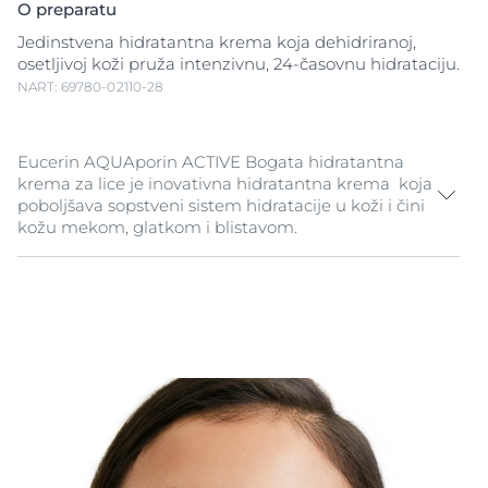
O preparatu
Jedinstvena hidratantna krema koja dehidriranoj,
osetljivoj koži pruža intenzivnu, 24-časovnu hidrataciju.
NART: 69780-02110-28
Eucerin AQUAporin ACTIVE Bogata hidratantna
krema za lice je inovativna hidratantna krema koja
poboljšava sopstveni sistem hidratacije u koži i čini
kožu mekom, glatkom i blistavom.
Koži je potrebna voda da bi funkcionisala uspešno i
delotvorno. Dobro hidrirana koža je glatka, meka i
deluje blistavo. Kada je narušena barijerna funkcija
kože, koja je njena prirodna zaštita, koža gubi svoju
vlažnost i postaje dehidrirana. Dehidrirana koža nema
sjaj, u njoj se javlja osećaj zategnutosti i ona nije u
stanju da zadrži iritirajuće činioce iz spoljašnje sredine.
Kao rezultat toga, ona postaje osetljiva. Neophodna je
intenzivna i dugotrajna hidratacija da bi se očuvao